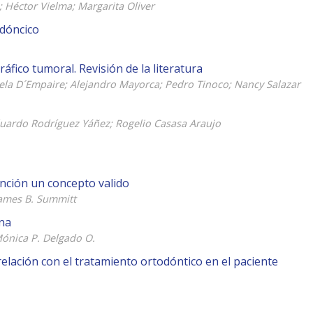
 Héctor Vielma; Margarita Oliver
odóncico
fico tumoral. Revisión de la literatura
iela D´Empaire; Alejandro Mayorca; Pedro Tinoco; Nancy Salazar
duardo Rodríguez Yáñez; Rogelio Casasa Araujo
nción un concepto valido
ames B. Summitt
ana
Mónica P. Delgado O.
elación con el tratamiento ortodóntico en el paciente