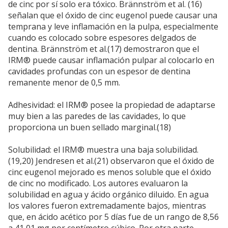
de cinc por sí solo era tóxico. Brännström et al. (16)
señalan que el óxido de cinc eugenol puede causar una
temprana y leve inflamación en la pulpa, especialmente
cuando es colocado sobre espesores delgados de
dentina. Brännström et al.(17) demostraron que el
IRM® puede causar inflamación pulpar al colocarlo en
cavidades profundas con un espesor de dentina
remanente menor de 0,5 mm.
Adhesividad: el IRM® posee la propiedad de adaptarse
muy bien a las paredes de las cavidades, lo que
proporciona un buen sellado marginal.(18)
Solubilidad: el IRM® muestra una baja solubilidad.
(19,20) Jendresen et al.(21) observaron que el óxido de
cinc eugenol mejorado es menos soluble que el óxido
de cinc no modificado. Los autores evaluaron la
solubilidad en agua y ácido orgánico diluido. En agua
los valores fueron extremadamente bajos, mientras
que, en ácido acético por 5 días fue de un rango de 8,56
a 41,01 mg por centímetro cúbico. Por otra parte,