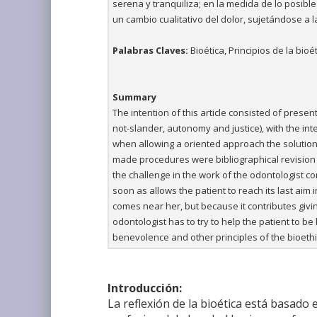
serena y tranquiliza; en la medida de lo posible
un cambio cualitativo del dolor, sujetándose a l
Palabras Claves:
Bioética, Principios de la bioé
Summary
The intention of this article consisted of prese
not-slander, autonomy and justice), with the inte
when allowing a oriented approach the solution
made procedures were bibliographical revision 
the challenge in the work of the odontologist con
soon as allows the patient to reach its last aim i
comes near her, but because it contributes givin
odontologist has to try to help the patient to b
benevolence and other principles of the bioethi
Introducción:
La reflexión de la bioética está basado 