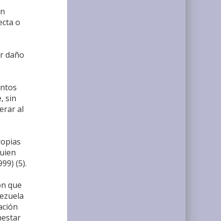
in
ecta o
er daño
entos
, sin
erar al
ropias
quien
99) (5).
ón que
nezuela
ación
nestar