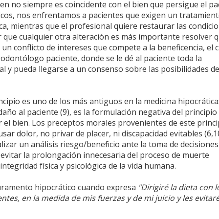
en no siempre es coincidente con el bien que persigue el pa
cos, nos enfrentamos a pacientes que exigen un tratamien
ica, mientras que el profesional quiere restaurar las condici
 que cualquier otra alteración es más importante resolver q
 un conflicto de intereses que compete a la beneficencia, el c
odontólogo paciente, donde se le dé al paciente toda la
l y pueda llegarse a un consenso sobre las posibilidades de
ncipio es uno de los más antiguos en la medicina hipocrática
ño al paciente (9), es la formulación negativa del principio
 el bien. Los preceptos morales provenientes de este princi
sar dolor, no privar de placer, ni discapacidad evitables (6,1
lizar un análisis riesgo/beneficio ante la toma de decisiones
y evitar la prolongación innecesaria del proceso de muerte
a integridad física y psicológica de la vida humana.
 juramento hipocrático cuando expresa
"Dirigiré la dieta con 
ntes, en la medida de mis fuerzas y de mi juicio y les evitar