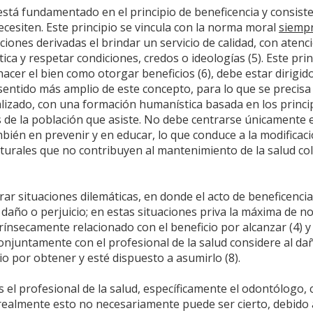
 está fundamentado en el principio de beneficencia y consiste
ecesiten. Este principio se vincula con la norma moral
siemp
iones derivadas el brindar un servicio de calidad, con atenc
ica y respetar condiciones, credos o ideologías (5). Este prin
 hacer el bien como otorgar beneficios (6), debe estar dirigid
l sentido más amplio de este concepto, para lo que se precisa
izado, con una formación humanística basada en los princi
s de la población que asiste. No debe centrarse únicamente 
mbién en prevenir y en educar, lo que conduce a la modificac
lturales que no contribuyen al mantenimiento de la salud col
rar situaciones dilemáticas, en donde el acto de beneficencia
daño o perjuicio; en estas situaciones priva la máxima de n
trínsecamente relacionado con el beneficio por alcanzar (4) y
onjuntamente con el profesional de la salud considere al da
io por obtener y esté dispuesto a asumirlo (8).
el profesional de la salud, específicamente el odontólogo, 
 realmente esto no necesariamente puede ser cierto, debido