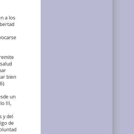
n a los
ibertad
ivocarse
 remite
 salud
nar
tar bien
6).
esde un
o III,
 y del
digo de
oluntad