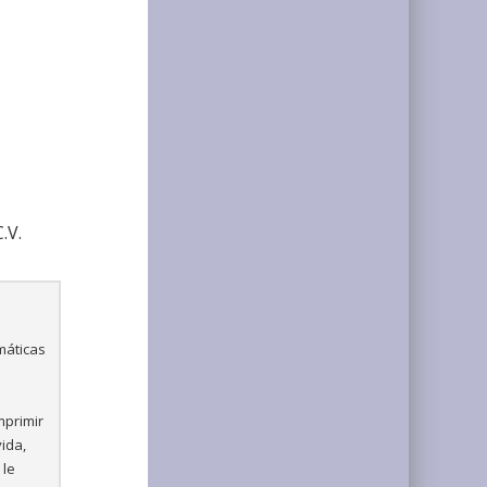
.V.
máticas
mprimir
vida,
 le