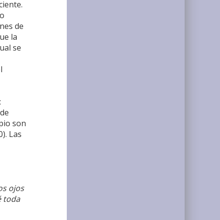
ciente.
to
ones de
ue la
ual se
l
:
 de
pio son
0). Las
los ojos
é toda