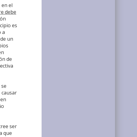
 en el
re debe
ión
cipio es
o a
 de un
pios
en
ión de
ectiva
 se
o causar
 en
ño
cree ser
 a que