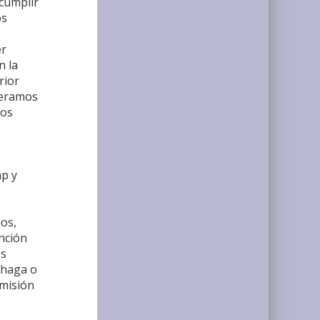
 cumplir
os
er
n la
rior
ideramos
nos
mp y
ios,
unción
os
 haga o
omisión