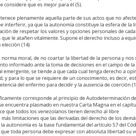
ue considere que es mejor para él (5).
rtenece plenamente aquella parte de sus actos que no afecte
e interferir, ya que la autonomía constituye la esfera de la l
ación de respetar los valores y opciones personales de cada
s que le atañen vitalmente. Supone el derecho incluso a equ
elección (14).
a norma moral, de no coartar la libertad de la persona y nos
iento informado ante la toma de decisiones en el campo de la
cial emergente, se tiende a que cada cual tenga derecho a opi
ad, y para lo que se requiere de un conocimiento, es decir, es
encia del enfermo para decidir y la ausencia de coerción (1
sóficamente corresponde al principio de Autodeterminación d
 se encuentra plasmado en nuestra Carta Magna en el capítul
ece que todos los venezolanos tienen derecho al libre
 más limitaciones que las derivadas del derecho de los demás
, la autonomía es la base fundamental del artículo 57 del Có
que toda persona debe expresar con absoluta libertad su v