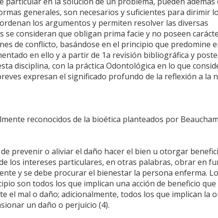
ue particular en la solución de un problema, pueden además
 normas generales, son necesarios y suficientes para dirimir l
e ordenan los argumentos y permiten resolver las diversas
glas se consideran que obligan prima facie y no poseen caráct
nes de conflicto, basándose en el principio que predomine e
ntado en ello y a partir de 1a revisión bibliográfica y poste
 esta disciplina, con la práctica Odontológica en lo que cons
reves expresan el significado profundo de la reflexión a la 
almente reconocidos de la bioética planteados por Beaucha
 de prevenir o aliviar el daño hacer el bien u otorgar benefic
e los intereses particulares, en otras palabras, obrar en f
iente y se debe procurar el bienestar la persona enferma. L
ipio son todos los que implican una acción de beneficio que
e el mal o daño; adicionalmente, todos los que implican la 
sionar un daño o perjuicio (4).