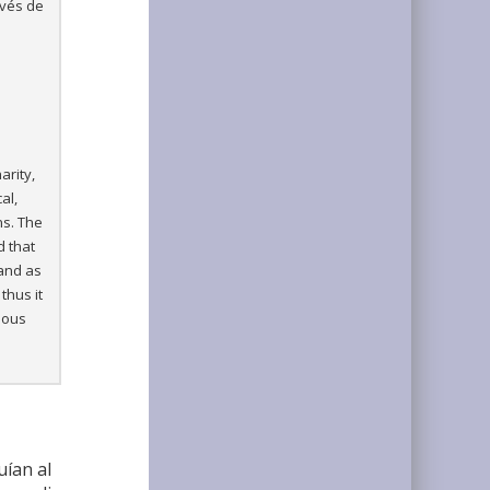
avés de
arity,
al,
ns. The
d that
 and as
thus it
tuous
e
uían al