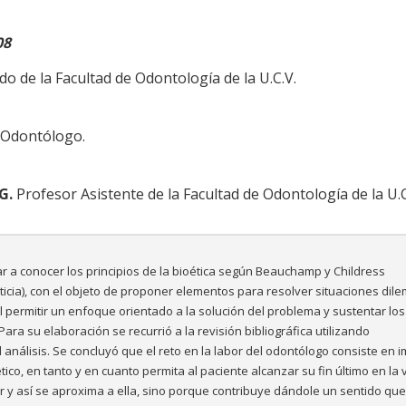
08
do de la Facultad de Odontología de la U.C.V.
. Odontólogo.
G.
Profesor Asistente de la Facultad de Odontología de la U.C
dar a conocer los principios de la bioética según Beauchamp y Childress
ticia), con el objeto de proponer elementos para resolver situaciones dile
l permitir un enfoque orientado a la solución del problema y sustentar los
ra su elaboración se recurrió a la revisión bibliográfica utilizando
 análisis. Se concluyó que el reto en la labor del odontólogo consiste en i
tico, en tanto y en cuanto permita al paciente alcanzar su fin último en la 
lor y así se aproxima a ella, sino porque contribuye dándole un sentido que