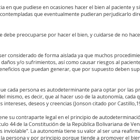
cia en que pudiese en ocasiones hacer el bien al paciente y s
contempladas que eventualmente pudieran perjudicarlo dir
nte debe preocuparse por hacer el bien, y cuidarse de no hac
e ser considerado de forma aislada ya que muchos procedimi
 daños y/o sufrimientos, así como causar riesgos al paciente
beneficios que puedan generar, que por supuesto deben sup
ue cada persona es autodeterminante para optar por las p
el mismo, es decir, que al hacer uso de la autonomía, cada 
intereses, deseos y creencias (Jonson citado por Castillo,19
tiene su contraparte legal en el principio de autodeterminaci
culo 44 de la Constitución de la República Bolivariana de Ve
es inviolable". La autonomía tiene su valor al ser una reafirm
la persona y por principio porque tiende a promover el bie