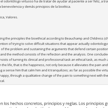
 el odontólogo virtuoso ha de tratar de ayudar al paciente a ser feliz, a tr
a benevolencia y demás principios de la bioética.
tica, Valores.
nting the principles the bioethical according to Beauchamp and Childress (ch
ntion of trying to solve difficult situations that appear actually odontologyc
 of the problem and sustaining the arguments that defend certain positio
and the method consists of the reflection and the analysis. One conclude
sists of turning its clinical and professional task an ethical task, as much
n the life, that is the happiness, not only because it alleviates the pain and 
g a sense him that calm him and it tranquilizes; as far as possible the vir
e happy, through a qualitative change of the pain to something next with th
cal.
en los hechos concretos, principios y reglas. Los principios g