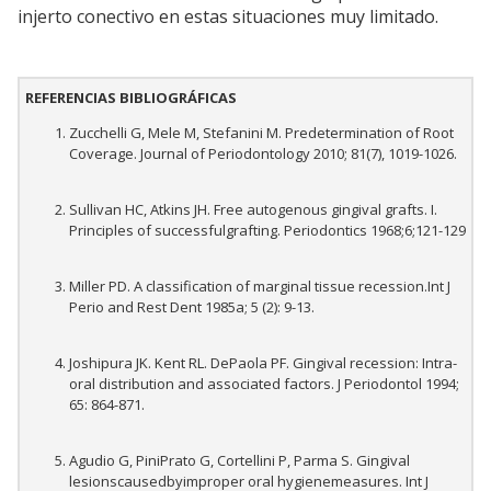
injerto conectivo en estas situaciones muy limitado.
REFERENCIAS BIBLIOGRÁFICAS
Zucchelli G, Mele M, Stefanini M. Predetermination of Root
Coverage. Journal of Periodontology 2010; 81(7), 1019-1026.
Sullivan HC, Atkins JH. Free autogenous gingival grafts. I.
Principles of successfulgrafting. Periodontics 1968;6;121-129
Miller PD. A classification of marginal tissue recession.Int J
Perio and Rest Dent 1985a; 5 (2): 9-13.
Joshipura JK. Kent RL. DePaola PF. Gingival recession: Intra-
oral distribution and associated factors. J Periodontol 1994;
65: 864-871.
Agudio G, PiniPrato G, Cortellini P, Parma S. Gingival
lesionscausedbyimproper oral hygienemeasures. Int J