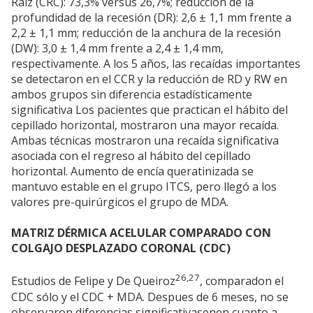
Raíz (CRC): 73,3% versus 26,7%; reducción de la
profundidad de la recesión (DR): 2,6 ± 1,1 mm frente a
2,2 ± 1,1 mm; reducción de la anchura de la recesión
(DW): 3,0 ± 1,4 mm frente a 2,4 ± 1,4 mm,
respectivamente. A los 5 años, las recaídas importantes
se detectaron en el CCR y la reducción de RD y RW en
ambos grupos sin diferencia estadísticamente
significativa Los pacientes que practican el hábito del
cepillado horizontal, mostraron una mayor recaída.
Ambas técnicas mostraron una recaída significativa
asociada con el regreso al hábito del cepillado
horizontal. Aumento de encía queratinizada se
mantuvo estable en el grupo ITCS, pero llegó a los
valores pre-quirúrgicos el grupo de MDA.
MATRIZ DÉRMICA ACELULAR COMPARADO CON
COLGAJO DESPLAZADO CORONAL (CDC)
26,27
Estudios de Felipe y De Queiroz
, comparadon el
CDC sólo y el CDC + MDA. Despues de 6 meses, no se
observaron diferencias significativasenen cuanto a