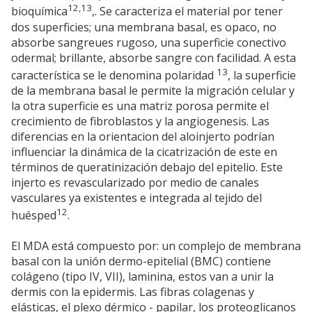
12,13
bioquímica
,. Se caracteriza el material por tener
dos superficies; una membrana basal, es opaco, no
absorbe sangreues rugoso, una superficie conectivo
odermal; brillante, absorbe sangre con facilidad. A esta
13
característica se le denomina polaridad
, la superficie
de la membrana basal le permite la migración celular y
la otra superficie es una matriz porosa permite el
crecimiento de fibroblastos y la angiogenesis. Las
diferencias en la orientacion del aloinjerto podrían
influenciar la dinámica de la cicatrización de este en
términos de queratinización debajo del epitelio. Este
injerto es revascularizado por medio de canales
vasculares ya existentes e integrada al tejido del
12
huésped
.
El MDA está compuesto por: un complejo de membrana
basal con la unión dermo-epitelial (BMC) contiene
colágeno (tipo IV, VII), laminina, estos van a unir la
dermis con la epidermis. Las fibras colagenas y
elásticas, el plexo dérmico - papilar, los proteoglicanos