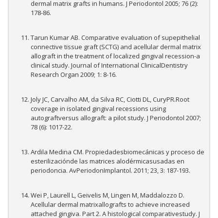
dermal matrix grafts in humans. J Periodontol 2005; 76 (2):
178-86.
Tarun Kumar AB. Comparative evaluation of supepithelial
connective tissue graft (SCTG) and acellular dermal matrix
allograft in the treatment of localized gingival recession-a
clinical study. Journal of International ClinicalDentistry
Research Organ 2009; 1: 8-16.
Joly JC, Carvalho AM, da Silva RC, Ciotti DL, CuryPR.Root
coverage in isolated gingival recessions using
autograftversus allograft: a pilot study. J Periodontol 2007;
78 (6): 1017-22.
Ardila Medina CM. Propiedadesbiomecánicas y proceso de
esterilizaciónde las matrices alodérmicasusadas en
periodoncia. AvPeriodonImplantol. 2011; 23, 3: 187-193.
Wei P, Laurell L, Geivelis M, Lingen M, Maddalozzo D.
Acellular dermal matrixallografts to achieve increased
attached gingiva. Part 2. A histological comparativestudy. J