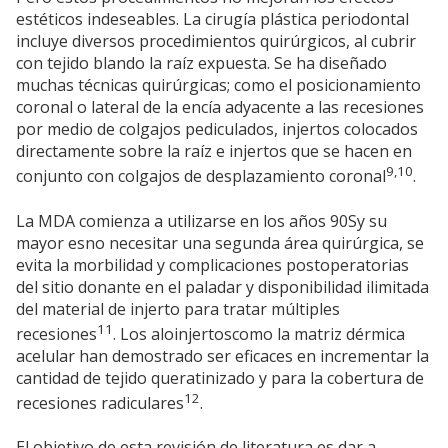
estéticos indeseables. La cirugía plástica periodontal
incluye diversos procedimientos quirúrgicos, al cubrir
con tejido blando la raíz expuesta. Se ha diseñado
muchas técnicas quirúrgicas; como el posicionamiento
coronal o lateral de la encía adyacente a las recesiones
por medio de colgajos pediculados, injertos colocados
directamente sobre la raíz e injertos que se hacen en
9,10
conjunto con colgajos de desplazamiento coronal
.
La MDA comienza a utilizarse en los años 90Sy su
mayor esno necesitar una segunda área quirúrgica, se
evita la morbilidad y complicaciones postoperatorias
del sitio donante en el paladar y disponibilidad ilimitada
del material de injerto para tratar múltiples
11
recesiones
. Los aloinjertoscomo la matriz dérmica
acelular han demostrado ser eficaces en incrementar la
cantidad de tejido queratinizado y para la cobertura de
12
recesiones radiculares
.
El objetivo de esta revisión de literatura es dar a