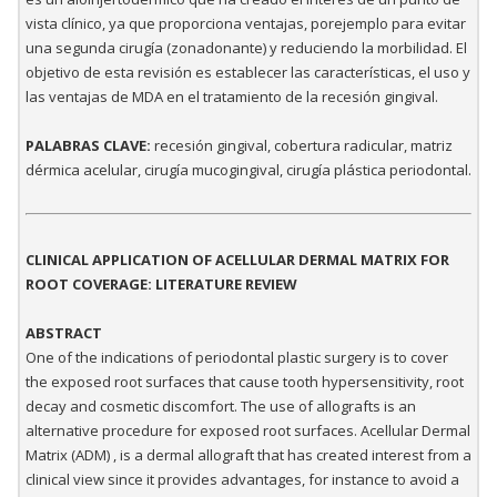
vista clínico, ya que proporciona ventajas, porejemplo para evitar
una segunda cirugía (zonadonante) y reduciendo la morbilidad. El
objetivo de esta revisión es establecer las características, el uso y
las ventajas de MDA en el tratamiento de la recesión gingival.
PALABRAS CLAVE:
recesión gingival, cobertura radicular, matriz
dérmica acelular, cirugía mucogingival, cirugía plástica periodontal.
CLINICAL APPLICATION OF ACELLULAR DERMAL MATRIX FOR
ROOT COVERAGE: LITERATURE REVIEW
ABSTRACT
One of the indications of periodontal plastic surgery is to cover
the exposed root surfaces that cause tooth hypersensitivity, root
decay and cosmetic discomfort. The use of allografts is an
alternative procedure for exposed root surfaces. Acellular Dermal
Matrix (ADM) , is a dermal allograft that has created interest from a
clinical view since it provides advantages, for instance to avoid a