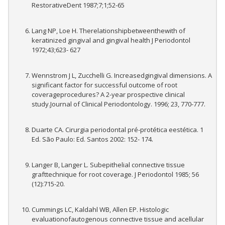
RestorativeDent 1987;7;1;52-65
Lang NP, Loe H. Therelationshipbetweenthewith of
keratinized gingival and gingival health J Periodontol
1972;43;623- 627
Wennstrom J L, Zucchelli G. Increasedgingival dimensions. A
significant factor for successful outcome of root
coverageprocedures? A 2-year prospective clinical
study.Journal of Clinical Periodontology. 1996; 23, 770-777.
Duarte CA. Cirurgia periodontal pré-protética eestética. 1
Ed. São Paulo: Ed. Santos 2002: 152- 174.
Langer B, Langer L. Subepithelial connective tissue
grafttechnique for root coverage. J Periodontol 1985; 56
(12):715-20.
Cummings LC, Kaldahl WB, Allen EP. Histologic
evaluationofautogenous connective tissue and acellular