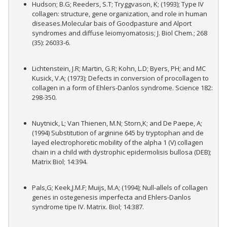
Hudson; B.G; Reeders, S.T; Tryggvason, K; (1993); Type IV
collagen: structure, gene organization, and role in human
diseases.Molecular bais of Goodpasture and Alport
syndromes and diffuse leiomyomatosis; J. Biol Chem.; 268
(35): 26033-6.
Lichtenstein, J.R; Martin, G.R; Kohn, L.D; Byers, PH; and MC
Kusick, V.A; (1973); Defects in conversion of procollagen to
collagen in a form of Ehlers-Danlos syndrome. Science 182:
298-350.
Nuytnick, L; Van Thienen, M.N; Storn,K; and De Paepe, A;
(1994) Substitution of arginine 645 by tryptophan and de
layed electrophoretic mobility of the alpha 1 (V) collagen
chain in a child with dystrophic epidermolisis bullosa (DEB);
Matrix Biol; 14:394.
Pals,G; Keek,J.M.F; Muijs, M.A; (1994); Null-allels of collagen
genes in ostegenesis imperfecta and Ehlers-Danlos
syndrome tipe IV. Matrix. Biol; 14:387.