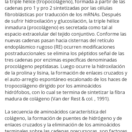
la triple hélice (tropocolágeno), formada a partir de las
cadenas pro 1 y pro 2 sintetizadas por las células
fibroblásticas por traducción de los mRNAs. Después
de sufrir hidroxilación y glucosilación, la triple hélice
inmadura (procolágeno) es secretada como tal al
espacio extracelular del tejido conjuntivo. Conforme las
nuevas cadenas pasan hacia cisternas del retículo
endoplásmico rugoso (RE) ocurren modificaciones
postraduccionales: se elimina los péptidos señal de las
tres cadenas por enzimas específicas denominadas
procolágeno peptidasas. Luego ocurre la hidroxilación
de la prolina y lisina, la formación de enlaces cruzados y
el auto-arreglo espontáneo escalonado de los haces de
tropocolágeno dirigido por los aminoácidos
hidrófobos, con lo cual se termina de sintetizar la fibra
madura de colágeno (Van der Rest & col. , 1991).
La secuencia de aminoácidos característica del
colágeno, la formación de puentes de hidrógeno y de
enlaces cruzados y la eliminación de los aminoácidos
terminales sobre las cadenas precursoras, son factores