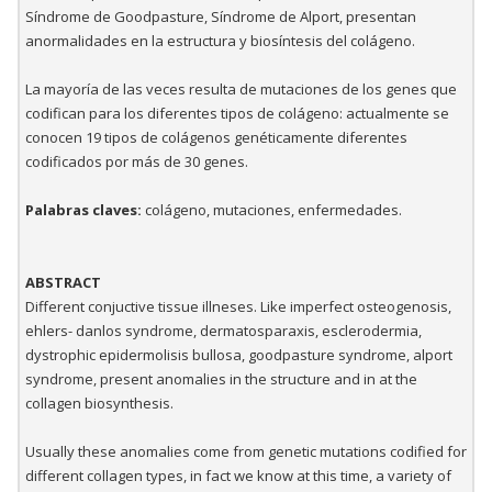
Síndrome de Goodpasture, Síndrome de Alport, presentan
anormalidades en la estructura y biosíntesis del colágeno.
La mayoría de las veces resulta de mutaciones de los genes que
codifican para los diferentes tipos de colágeno: actualmente se
conocen 19 tipos de colágenos genéticamente diferentes
codificados por más de 30 genes.
Palabras claves:
colágeno, mutaciones, enfermedades.
ABSTRACT
Different conjuctive tissue illneses. Like imperfect osteogenosis,
ehlers- danlos syndrome, dermatosparaxis, esclerodermia,
dystrophic epidermolisis bullosa, goodpasture syndrome, alport
syndrome, present anomalies in the structure and in at the
collagen biosynthesis.
Usually these anomalies come from genetic mutations codified for
different collagen types, in fact we know at this time, a variety of