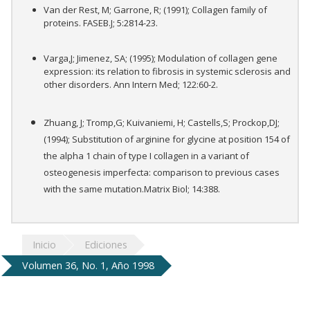
Van der Rest, M; Garrone, R; (1991); Collagen family of
proteins. FASEB.J; 5:2814-23.
Varga,J; Jimenez, SA; (1995); Modulation of collagen gene
expression: its relation to fibrosis in systemic sclerosis and
other disorders. Ann Intern Med; 122:60-2.
Zhuang, J; Tromp,G; Kuivaniemi, H; Castells,S; Prockop,DJ;
(1994); Substitution of arginine for glycine at position 154 of
the alpha 1 chain of type I collagen in a variant of
osteogenesis imperfecta: comparison to previous cases
with the same mutation.Matrix Biol; 14:388.
Inicio
Ediciones
Volumen 36, No. 1, Año 1998