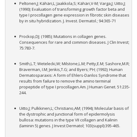
Peltonen,J; Kähäri,L; Jaakkola,S; Kähäri,V-M; Varga,J; Uitto,J;
(1990); Evaluation of transforming growth factor beta and
type I procollagen gene expression in fibrotic skin diseases
by in situ hybridization. J. Invest. Dermatol.; 94:365-71
Prockop,DJ; (1985); Mutations in collagen genes.
Consequences for rare and common diseases. J Clin Invest;
75:783-7.
Smith,L.T; Wetelecki,W; Milstone,L.M; Petty,E.M; Sashore,M.R;
Braverman, I.M; Jenkis,T.G; and Byers; PH; (1992); Human
Dermatosparaxis: A form of Ehlers-Danlos Syndrome that
results from failure to remove the amino terminal
propeptide of type I procollagen.Am. J Human Genet. 51:235-
244.
Uitto,J; Pulkkinen,L; Christiano,AM; (1994); Molecular basis of
the dystrophic and junctional form of epidermolysis
bullosa: mutations in the type VII collagen and Kalinin
(laminin 5) genes. J Invest Dermatol; 103(suppl):395-465.