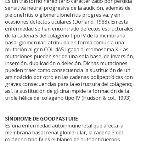
Es un trastorno hereditario caracterizado por pérdida
sensitiva neural progresiva de la audición, además de
pielonefritis o glomerulonefritis progresiva, y en
ocasiones defectos oculares (Dorland, 1988). En esta
enfermedad se han encontrado defectos estructurales
de la cadena 5 del colágeno tipo IV de la membrana
basal glomerular, atribuida en forma común a una
mutación al gen COL 4A5 ligada al cromosoma X. Las
mutaciones pueden ser de una sola base, de inversión,
inserción, duplicación o deleción. Dichas mutaciones
pueden traer como consecuencia la sustitución de un
aminoácido por otro en las cadenas polipeptídicas con
graves consecuencias para la estructura del colágeno;
así, la sustitución de glicina impide la formación de la
triple hélice del colágeno tipo IV (Hudson & col., 1993).
SÍNDROME DE GOODPASTURE
Es una enfermedad autoinmune letal que afecta la
membrana basal renal glomerular, la cadena 3 del
colágeno tipo IV es el blanco de autoanticuerpos