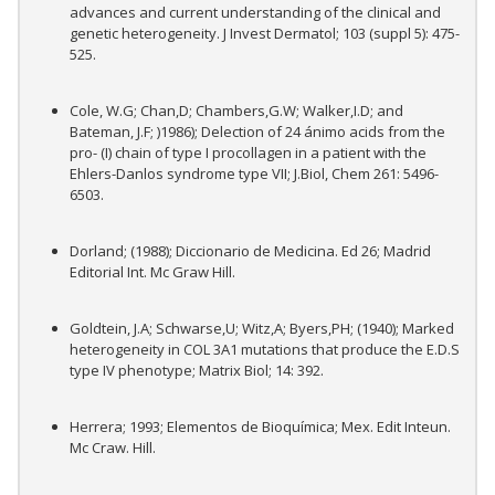
advances and current understanding of the clinical and
genetic heterogeneity. J Invest Dermatol; 103 (suppl 5): 475-
525.
Cole, W.G; Chan,D; Chambers,G.W; Walker,I.D; and
Bateman, J.F; )1986); Delection of 24 ánimo acids from the
pro- (I) chain of type I procollagen in a patient with the
Ehlers-Danlos syndrome type VII; J.Biol, Chem 261: 5496-
6503.
Dorland; (1988); Diccionario de Medicina. Ed 26; Madrid
Editorial Int. Mc Graw Hill.
Goldtein, J.A; Schwarse,U; Witz,A; Byers,PH; (1940); Marked
heterogeneity in COL 3A1 mutations that produce the E.D.S
type IV phenotype; Matrix Biol; 14: 392.
Herrera; 1993; Elementos de Bioquímica; Mex. Edit Inteun.
Mc Craw. Hill.