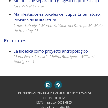
Métodos de separación gingival en protesis fija
José Rafael Salazar
Manifestaciones bucales del Lupus Eritematoso.
Revisión de la literatura
López-Labady, J; Moret, Y.; Villarroel Dorrego M.; Mata
de Henning, M.
Enfoques
La bioetica como proyecto antropologico
María Ferro; Luzcarín Molina Rodríguez; William A.
Rodríguez G.
UNIVERSIDAD CENTRAL DE VENEZUELA FACULTAD DE
ODONTOLOGÍA
ISSN impreso: 0001-6365
ISSN online: 3079-7187