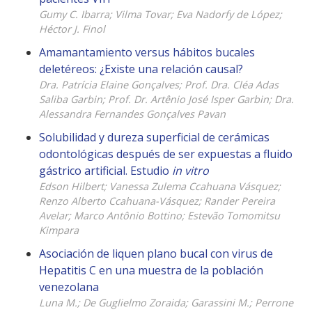
Gumy C. Ibarra; Vilma Tovar; Eva Nadorfy de López;
Héctor J. Finol
Amamantamiento versus hábitos bucales
deletéreos: ¿Existe una relación causal?
Dra. Patrícia Elaine Gonçalves; Prof. Dra. Cléa Adas
Saliba Garbin; Prof. Dr. Artênio José Isper Garbin; Dra.
Alessandra Fernandes Gonçalves Pavan
Solubilidad y dureza superficial de cerámicas
odontológicas después de ser expuestas a fluido
gástrico artificial. Estudio
in vitro
Edson Hilbert; Vanessa Zulema Ccahuana Vásquez;
Renzo Alberto Ccahuana-Vásquez; Rander Pereira
Avelar; Marco Antônio Bottino; Estevão Tomomitsu
Kimpara
Asociación de liquen plano bucal con virus de
Hepatitis C en una muestra de la población
venezolana
Luna M.; De Guglielmo Zoraida; Garassini M.; Perrone