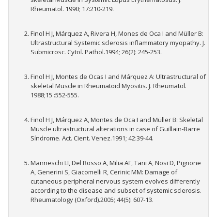
Rheumatol. 1990; 17:210-219.
Finol H J, Márquez A, Rivera H, Mones de Oca I and Müller B:
Ultrastructural Systemic sclerosis inflammatory myopathy. J.
Submicrosc. Cytol. Pathol.1994; 26(2): 245-253.
Finol H J, Montes de Ocas I and Márquez A: Ultrastructural of
skeletal Muscle in Rheumatoid Myositis. J. Rheumatol.
1988;15 :552-555.
Finol H J, Márquez A, Montes de Oca I and Müller B: Skeletal
Muscle ultrastructural alterations in case of Guillain-Barre
Síndrome. Act. Cient. Venez.1991; 42:39-44.
Manneschi LI, Del Rosso A, Milia AF, Tani A, Nosi D, Pignone
A, Generini S, Giacomelli R, Cerinic MM: Damage of
cutaneous peripheral nervous system evolves differently
according to the disease and subset of systemic sclerosis.
Rheumatology (Oxford).2005; 44(5): 607-13.