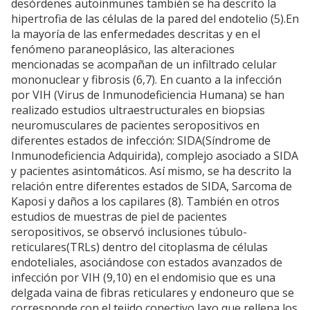
desórdenes autoinmunes también se ha descrito la
hipertrofia de las células de la pared del endotelio (5).En
la mayoría de las enfermedades descritas y en el
fenómeno paraneoplásico, las alteraciones
mencionadas se acompañan de un infiltrado celular
mononuclear y fibrosis (6,7). En cuanto a la infección
por VIH (Virus de Inmunodeficiencia Humana) se han
realizado estudios ultraestructurales en biopsias
neuromusculares de pacientes seropositivos en
diferentes estados de infección: SIDA(Síndrome de
Inmunodeficiencia Adquirida), complejo asociado a SIDA
y pacientes asintomáticos. Así mismo, se ha descrito la
relación entre diferentes estados de SIDA, Sarcoma de
Kaposi y daños a los capilares (8). También en otros
estudios de muestras de piel de pacientes
seropositivos, se observó inclusiones túbulo-
reticulares(TRLs) dentro del citoplasma de células
endoteliales, asociándose con estados avanzados de
infección por VIH (9,10) en el endomisio que es una
delgada vaina de fibras reticulares y endoneuro que se
corresponde con el tejido conectivo laxo que rellena los