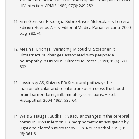
HIV infection. APMIS 1989; 97(3): 249-252.
Finn Geneser Histologia Sobre Bases Moleculares Tercera
Edición, Buenos Aires, Editorial Medica Panamericana, 2000,
pag. 382,74.
Mezin P, Brion J P, Vermont J, Micoud M, Stoebner P:
Ultrastructural changes associated with peripheral
neuropathy in HIV/AIDS. Ultrastruc. Pathol, 1991; 15(6): 593-
602.
Lossinsky AS, Shivers RR: Structural pathways for
macromolecular and cellular transporta cross the blood-
brain barrier during inflammatory conditions. Histol.
Histopathol. 2004; 19(2): 535-64.
Weis S, Haug H, Budka H: Vascular changes in the cerebral
cortex in HIV-1 infection: I. A morphometric investigation by
Light and electrón microscopy. Clin. Neuropathol. 1996; 15
(6): 361-6.