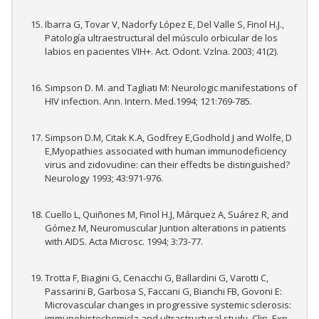
Ibarra G, Tovar V, Nadorfy López E, Del Valle S, Finol H.J.,
Patología ultraestructural del músculo orbicular de los
labios en pacientes VIH+. Act. Odont. Vzlna. 2003; 41(2).
Simpson D. M. and Tagliati M: Neurologic manifestations of
HIV infection. Ann. Intern. Med.1994; 121:769-785.
Simpson D.M, Citak K.A, Godfrey E,Godhold J and Wolfe, D
E,Myopathies associated with human immunodeficiency
virus and zidovudine: can their effedts be distinguished?
Neurology 1993; 43:971-976.
Cuello L, Quiñones M, Finol H.J, Márquez A, Suárez R, and
Gómez M, Neuromuscular Juntion alterations in patients
with AIDS. Acta Microsc. 1994; 3:73-77.
Trotta F, Biagini G, Cenacchi G, Ballardini G, Varotti C,
Passarini B, Garbosa S, Faccani G, Bianchi FB, Govoni E:
Microvascular changes in progressive systemic sclerosis:
immunohistochemicla and ultrastructural study. Clin. Exp.