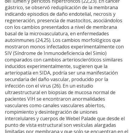
del lúmen y pericitos hipertróficos (22,23). En cáncer
gástrico, se observó reduplicación de la membrana
indicando episodios de daño endotelial, necrosis y
regeneración, presencia de mastocitos, asociándolos
con los cambios presentados a nivel de membrana
basal de la microvasculatura, en enfermedades
autoinmunes (24,25). Los cambios morfológicos que
mostraron monos infectados experimentalmente con
SIV (Síndrome de Inmunodeficiencia del Simio)
comparados con cambios arterioscleróticos similares
inducidos experimentalmente, sugieren que la
arteriopatía en SIDA, podría ser una manifestación
secundaria del daño vascular, producido por la
infección con el virus (26). En un estudio
ultraestructural en biopsias de mucosa normal de
pacientes VIH se encontraron anormalidades
vasculares como canales vasculares abiertos,
rompimiento y desintegración de uniones
intercelulares y cuerpos de Webel Palade que desde el
punto de vista estructural son vesículas alargadas
limitadas por membrana y que solo se encuentran en el