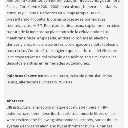
Atención a Pacientes con Enfermedades Infectocontagiosas "Dra.
Elsa La Corte"entre 2001- 2002, masculinos , femeninos, edades
entre 38 y 53 años. Pacientes VIH+, bajo terapia HAART,
presentando miopatía. Biopsias procesadas por técnicas
rutinarias para M.E.T. Resultados: citoplasma capilar proliferativo,
ruptura de la membrana plasmática de la célula endotelial,
membrana basal engrosada, endotelio con áreas electrón
densas y electrón transparentes, prolongaciones del citoplasma
hacia la luz. Conclusión: se sugiere que los efectos del VIH sobre
la microvasculatura del músculo esquelético son similares a los
descritos en otras enfermedades autoinmunes.
Palabras Claves:
microvasculatura, músculo orbicular de los
labios, alteraciones ultraestructurales
Abstract
Ultrastructural alterations of squeletic muscle fibers in HIV+
patients have been described. In orbicular muscle fibers of lips
were realized the following observations: atrophy, sarcotubular
system desorganization and hyperchromatic nuclei. Changes