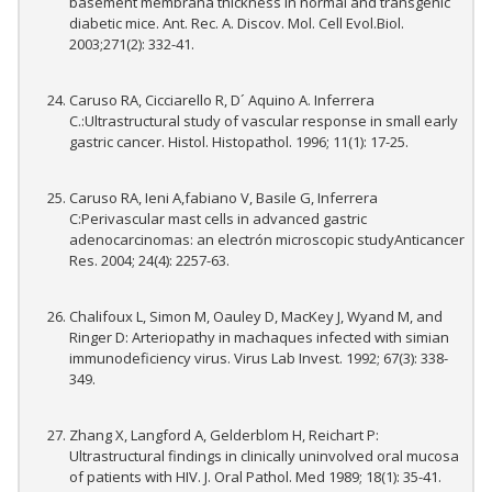
basement membrana thickness in normal and transgenic
diabetic mice. Ant. Rec. A. Discov. Mol. Cell Evol.Biol.
2003;271(2): 332-41.
Caruso RA, Cicciarello R, D´ Aquino A. Inferrera
C.:Ultrastructural study of vascular response in small early
gastric cancer. Histol. Histopathol. 1996; 11(1): 17-25.
Caruso RA, Ieni A,fabiano V, Basile G, Inferrera
C:Perivascular mast cells in advanced gastric
adenocarcinomas: an electrón microscopic studyAnticancer
Res. 2004; 24(4): 2257-63.
Chalifoux L, Simon M, Oauley D, MacKey J, Wyand M, and
Ringer D: Arteriopathy in machaques infected with simian
immunodeficiency virus. Virus Lab Invest. 1992; 67(3): 338-
349.
Zhang X, Langford A, Gelderblom H, Reichart P:
Ultrastructural findings in clinically uninvolved oral mucosa
of patients with HIV. J. Oral Pathol. Med 1989; 18(1): 35-41.