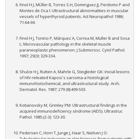
Finol H J, MÜller B, Torres S.H, Dominguez JJ, Perdomo P and
Montes de Oca I: Ultrastructural abnormalities in muscular
vessels of hyperthyroid patients. Act Neuropathol 1986;
71:64-69.
Finol H J, Tonino P, Márquez A, Correa M, Müller B and Sosa
L: Microvascular pathology in the skeletal muscle
paraneoplastic phenomenon. J.Submicrosc. Cytol Pathol.
1997; 29(3): 329-334.
Shulze H J, Rutten A, Mahrle G, Steigleder GK: Inicial lesions
of HIV-releated Kaposi´s sarcoma-a histological
immunohistochemical, and ultrastructural study. Arch.
Dermatol. Res. 1987; 279 (8):499-503.
Kotianovsky M, Grimley PM: Ultrastructural findings in the
acquired immunodeficiency síndrome (AIDS). Ultrastruc
Pathol. 1985;(2-3): 123-30.
Pedersen C, Horn T, Junge J, Haar S, Nielsen J O:
Tubuloeticular inclusions in skin biopsias from patients with