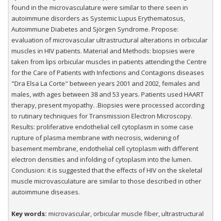
found in the microvasculature were similar to there seen in
autoimmune disorders as Systemic Lupus Erythematosus,
Autoimmune Diabetes and Sjörgen Syndrome. Propose:
evaluation of microvascular ultrastructural alterations in orbicular
muscles in HIV patients. Material and Methods: biopsies were
taken from lips orbicular muscles in patients attending the Centre
for the Care of Patients with Infections and Contagions diseases
"Dra Elsa La Corte" between years 2001 and 2002, females and
males, with ages between 38 and 53 years. Patients used HAART
therapy, present myopathy. .Biopsies were processed according
to rutinary techniques for Transmission Electron Microscopy.
Results: proliferative endothelial cell cytoplasm in some case
rupture of plasma membrane with necrosis, widening of
basement membrane, endothelial cell cytoplasm with different
electron densities and infolding of cytoplasm into the lumen.
Conclusion: it is suggested that the effects of HIV on the skeletal
muscle microvasculature are similar to those described in other
autoimmune diseases.
Key words:
microvascular, orbicular muscle fiber, ultrastructural