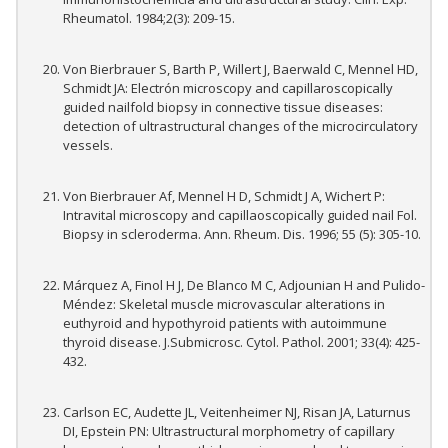
Rheumatol. 1984;2(3): 209-15.
Von Bierbrauer S, Barth P, Willert J, Baerwald C, Mennel HD,
Schmidt JA: Electrón microscopy and capillaroscopically
guided nailfold biopsy in connective tissue diseases:
detection of ultrastructural changes of the microcirculatory
vessels.
Von Bierbrauer Af, Mennel H D, Schmidt J A, Wichert P:
Intravital microscopy and capillaoscopically guided nail Fol.
Biopsy in scleroderma. Ann. Rheum. Dis. 1996; 55 (5): 305-10.
Márquez A, Finol H J, De Blanco M C, Adjounian H and Pulido-
Méndez: Skeletal muscle microvascular alterations in
euthyroid and hypothyroid patients with autoimmune
thyroid disease. J.Submicrosc. Cytol. Pathol. 2001; 33(4): 425-
432.
Carlson EC, Audette JL, Veitenheimer NJ, Risan JA, Laturnus
DI, Epstein PN: Ultrastructural morphometry of capillary