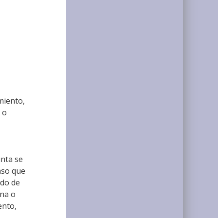
amiento,
 o
unta se
caso que
ado de
ina o
ento,