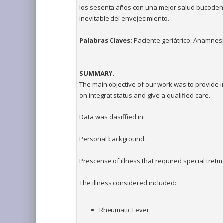
los sesenta años con una mejor salud bucodenta
inevitable del envejecimiento.
Palabras Claves:
Paciente geriátrico. Anamnesi
SUMMARY.
The main objective of our work was to provide i
on integrat status and give a qualified care.
Data was clasiffied in:
Personal background.
Prescense of illness that required special tretm
The illness considered included:
Rheumatic Fever.