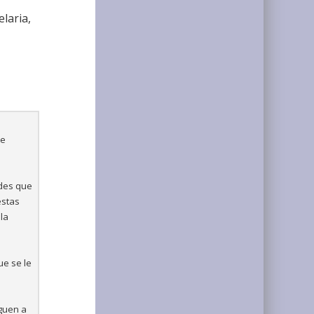
laria,
te
ades que
estas
la
ue se le
eguen a