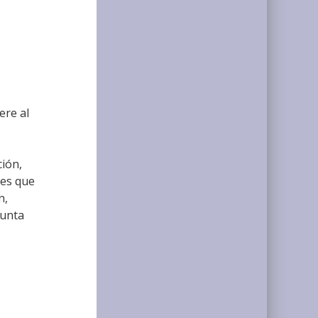
ere al
ción,
les que
n,
gunta