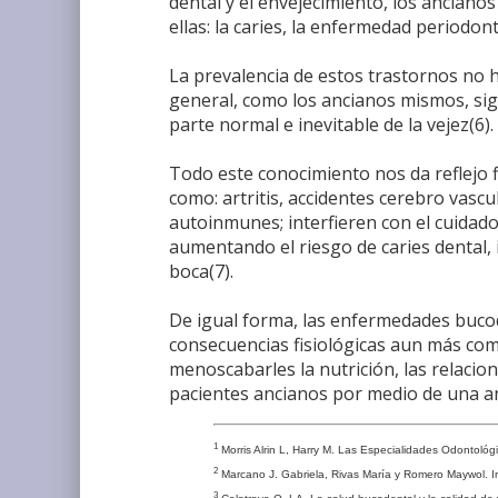
dental y el envejecimiento, los anciano
ellas: la caries, la enfermedad periodonta
La prevalencia de estos trastornos no 
general, como los ancianos mismos, sig
parte normal e inevitable de la vejez(6).
Todo este conocimiento nos da reflejo 
como: artritis, accidentes cerebro vascu
autoinmunes; interfieren con el cuidado 
aumentando el riesgo de caries dental,
boca(7).
De igual forma, las enfermedades bucode
consecuencias fisiológicas aun más com
menoscabarles la nutrición, las relacio
pacientes ancianos por medio de una 
1
Morris Alrin L, Harry M. Las Especialidades Odontológi
2
Marcano J. Gabriela, Rivas María y Romero Maywol. Instr
3