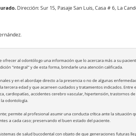
Jurado.
Dirección: Sur 15, Pasaje San Luis, Casa # 6, La Cande
ernández.
e ofrecer al odontólogo una información que lo acercara más a su pacien
ición "integral" y de esta forma, brindarle una atención calificada.
onales y en el abordaje directo a la presencia o no de algunas enfermed
a tercera edad y que acarreen cuidados y tratamientos indicados. Entre 
, cardiopatías, accidentes cerebro vascular, hipertensión, trastornos de 
 la odontología.
nte; permite al profesional asumir una conducta crítica ante la situación q
ntes a cada caso; preservando el buen estado del paciente.
 sistemas de salud bucodental con objeto de que generaciones futuras ll