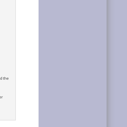
rd the
er