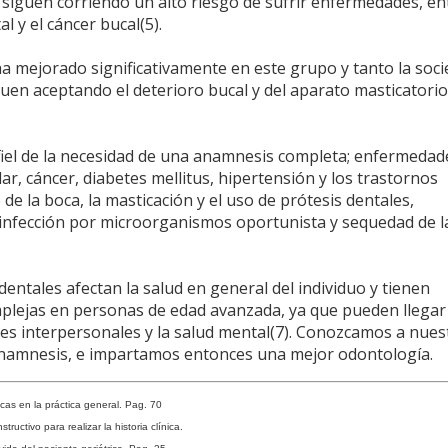
s siguen corriendo un alto riesgo de sufrir enfermedades, en
l y el cáncer bucal(5).
ha mejorado significativamente en este grupo y tanto la soc
uen aceptando el deterioro bucal y del aparato masticatori
fiel de la necesidad de una anamnesis completa; enfermedad
lar, cáncer, diabetes mellitus, hipertensión y los trastornos
de la boca, la masticación y el uso de prótesis dentales,
 infección por microorganismos oportunista y sequedad de l
ntales afectan la salud en general del individuo y tienen
plejas en personas de edad avanzada, ya que pueden llegar
nes interpersonales y la salud mental(7). Conozcamos a nues
anamnesis, e impartamos entonces una mejor odontología.
cas en la práctica general. Pag. 70
uctivo para realizar la historia clínica.