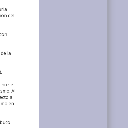
oria
ión del
 con
 de la
.
; no se
ismo. Al
ecto a
como en
 buco