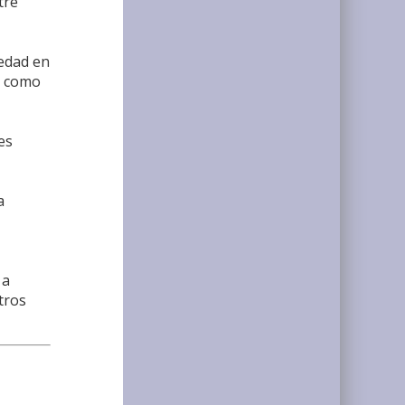
tre
iedad en
o como
es
a
 a
tros