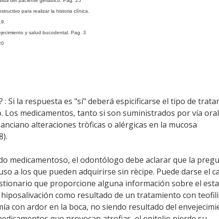
ida del paciente geriátrico. Pag. 25
uctivo para realizar la historia clínica.
19.
ejecimiento y salud bucodental. Pag. 3
20
: Si la respuesta es "si" deberá espicificarse el tipo de trat
 Los medicamentos, tanto si son suministrados por vía oral
anciano alteraciones tròficas o alérgicas en la mucosa
8).
ado medicamentoso, el odontólogo debe aclarar que la preg
luso a los que pueden adquirirse sin rècipe. Puede darse el 
estionario que proporcione alguna información sobre el est
 hiposalivación como resultado de un tratamiento con teofil
ía con ardor en la boca, no siendo resultado del envejecimi
dicamentos que provocan atrofias, el epitelio pierde su