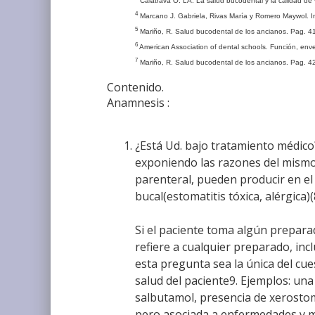
Calatrava O. LA. La salud bucodental y la calidad de v
4
Marcano J. Gabriela, Rivas María y Romero Maywol. Instr
5
Mariño, R. Salud bucodental de los ancianos. Pag. 4
6
American Association of dental schools. Función, env
7
Mariño, R. Salud bucodental de los ancianos. Pag. 4
Contenido.
Anamnesis :
¿Está Ud. bajo tratamiento médico? 
exponiendo las razones del mismo.
parenteral, pueden producir en el 
bucal(estomatitis tóxica, alérgica)(
Si el paciente toma algún prepar
refiere a cualquier preparado, inc
esta pregunta sea la única del cu
salud del paciente9. Ejemplos: una
salbutamol, presencia de xerostom
pero asociada a enfermedades y me