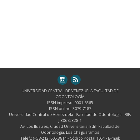
UNIVERSIDAD CENTRAL DE VENEZUELA FACULTAD DE
ODONTOLOGÍA
ISSN impreso: 0001-6365
ISSN online: 3079-7187
Universidad Central de Venezuela - Facultad de Odontología - RIF:
J-30675328-1
Av. Los Ilustres, Ciudad Universitaria, Edif. Facultad de
Odontología, Los Chaguaramos
Telef.: (+58-212) 605.3814 - Código Postal 1051 - E-mail: