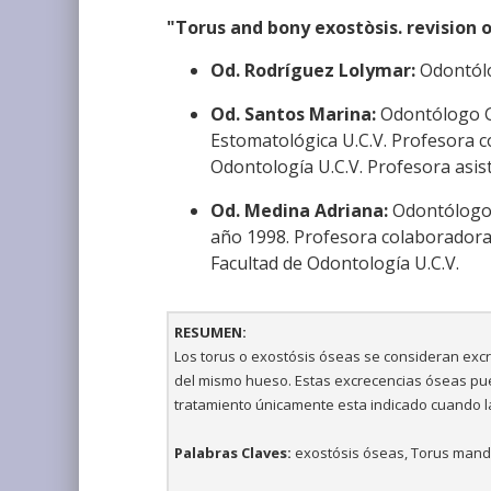
"Torus and bony exostòsis. revision o
Od. Rodríguez Lolymar:
Odontólo
Od. Santos Marina:
Odontólogo Ge
Estomatológica U.C.V. Profesora c
Odontología U.C.V. Profesora asis
Od. Medina Adriana:
Odontólogo G
año 1998. Profesora colaboradora 
Facultad de Odontología U.C.V.
RESUMEN:
Los torus o exostósis óseas se consideran excr
del mismo hueso. Estas excrecencias óseas pue
tratamiento únicamente esta indicado cuando la e
Palabras Claves:
exostósis óseas, Torus mandi