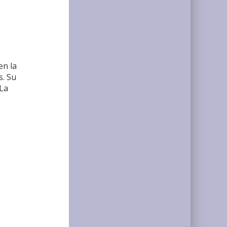
en la
s. Su
 La