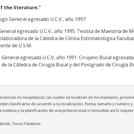
f the literature."
go General egresado U.C.V., año 1997.
neral egresado U.C.V., año 1995. Tesista de Maestría de M
olaboradora de la Cátedra de Clínica Estomatológica Faculta
tente de U.S.M.
eneral egresada U.C.V, año 1991. Cirujano Bucal egresada 
de la Cátedra de Cirugía Bucal y del Postgrado de Cirugía B
ecencias no neoplásicas, las cuales se localizan en los maxilares, proven
den clasificarse de acuerdo a su localización, forma, tamaño y numero y
stética y la planificación de una prótesis total o removible así lo requie
bular, Torus Palatinos.