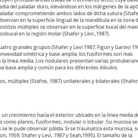
edia del paladar duro, elevándose en los márgenes de la apó
l paladar comprometiendo ambos lados de dicha sutura (Shafe
bservan en la superficie lingual de la mandíbula en la zona d
ostósis múltiples se observan en la superficie bucal del maxi
obucal en la región molar (Shafer y Levi ,1987).
uatro grandes grupos (Shafer y Levi 1987; Figun y Garino 19
nvexidad simétrica y base amplia; los fusiformes son mas
 la línea media. Los nodulares presentan varias protuberan
una base amplia y común para los diferentes lóbulos.
 múltiples (Stafne, 1987) unilaterales y bilaterales (Shafer 
un crecimiento hacia el exterior ubicado en la línea media d
s como planos, fusiformes, nodular o lobular. Su mucosa se
se le pude observar pálida. Si se traumatiza esta mucosa, s
son, 1959; Shafer y Levi, 1987 y Seah,1995). El tamaño de la