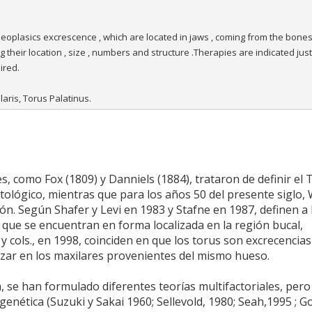
oplasics excrescence , which are located in jaws , coming from the bone
 their location , size , numbers and structure .Therapies are indicated ju
ired.
ris, Torus Palatinus.
s, como Fox (1809) y Danniels (1884), trataron de definir el 
patológico, mientras que para los años 50 del presente siglo,
ión. Según Shafer y Levi en 1983 y Stafne en 1987, definen a 
que se encuentran en forma localizada en la región bucal,
y cols., en 1998, coinciden en que los torus son excrecencia
lizar en los maxilares provenientes del mismo hueso.
, se han formulado diferentes teorías multifactoriales, pero
genética (Suzuki y Sakai 1960; Sellevold, 1980; Seah,1995 ; G