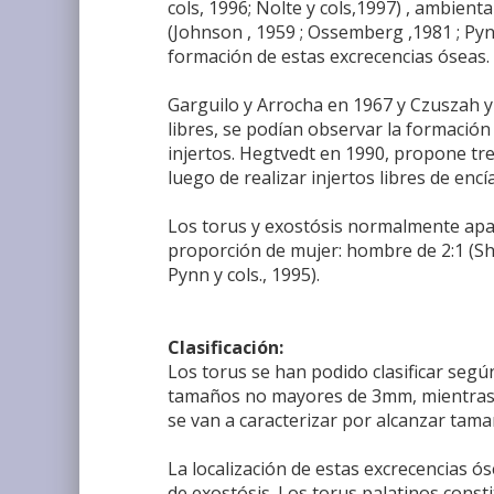
cols, 1996; Nolte y cols,1997) , ambiental
(Johnson , 1959 ; Ossemberg ,1981 ; Pynn 
formación de estas excrecencias óseas.
Garguilo y Arrocha en 1967 y Czuszah y 
libres, se podían observar la formación
injertos. Hegtvedt en 1990, propone tre
luego de realizar injertos libres de encía
Los torus y exostósis normalmente apar
proporción de mujer: hombre de 2:1 (Sh
Pynn y cols., 1995).
Clasificación:
Los torus se han podido clasificar seg
tamaños no mayores de 3mm, mientras q
se van a caracterizar por alcanzar tam
La localización de estas excrecencias 
de exostósis. Los torus palatinos const