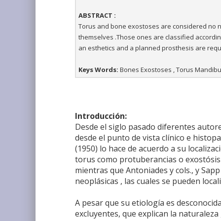
ABSTRACT :
Torus and bone exostoses are considered no ne
themselves .Those ones are classified according
an esthetics and a planned prosthesis are requ
Keys Words:
Bones Exostoses , Torus Mandibula
Introducción:
Desde el siglo pasado diferentes autore
desde el punto de vista clínico e histo
(1950) lo hace de acuerdo a su localizac
torus como protuberancias o exostósis 
mientras que Antoniades y cols., y Sapp 
neoplásicas , las cuales se pueden loca
A pesar que su etiología es desconocida
excluyentes, que explican la naturaleza 