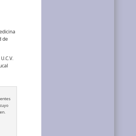
edicina
d de
U.C.V.
ucal
ientes
 cuyo
ren.