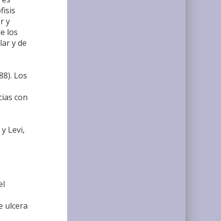
fisis
r y
e los
lar y de
88). Los
cias con
y Levi,
el
e ulcera