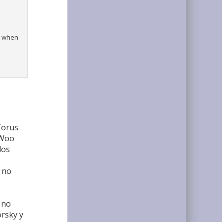
s
st when
Torus
 Woo
los
s no
 no
orsky y