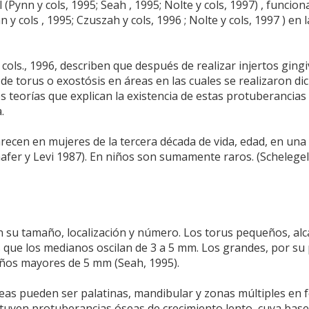
 (Pynn y cols, 1995; Seah , 1995; Nolte y cols, 1997) , funcion
y cols , 1995; Czuszah y cols, 1996 ; Nolte y cols, 1997 ) en l
cols., 1996, describen que después de realizar injertos gingi
 de torus o exostósis en áreas en las cuales se realizaron di
s teorías que explican la existencia de estas protuberancias
.
ecen en mujeres de la tercera década de vida, edad, en una
afer y Levi 1987). En niños son sumamente raros. (Schelegel
ún su tamaño, localización y número. Los torus pequeños, al
ue los medianos oscilan de 3 a 5 mm. Los grandes, por su 
años mayores de 5 mm (Seah, 1995).
óseas pueden ser palatinas, mandibular y zonas múltiples en
ituyen protuberancias óseas de crecimiento lento, cuya base