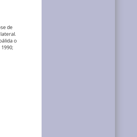
ose de
lateral.
pálida o
 1990;