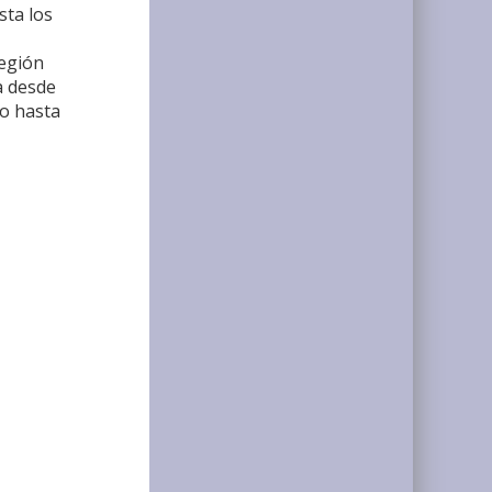
sta los
región
a desde
to hasta