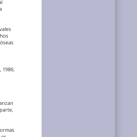
al
a
vales
chos
 óseas
, 1986;
canzan
parte,
 formas
 es