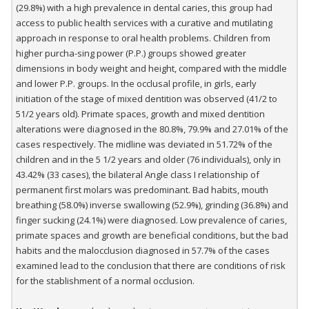
(29.8%) with a high prevalence in dental caries, this group had
access to public health services with a curative and mutilating
approach in response to oral health problems. Children from
higher purcha-sing power (P.P.) groups showed greater
dimensions in body weight and height, compared with the middle
and lower P.P. groups. In the occlusal profile, in girls, early
initiation of the stage of mixed dentition was observed (41/2 to
51/2 years old). Primate spaces, growth and mixed dentition
alterations were diagnosed in the 80.8%, 79.9% and 27.01% of the
cases respectively. The midline was deviated in 51.72% of the
children and in the 5 1/2 years and older (76 individuals), only in
43.42% (33 cases), the bilateral Angle class I relationship of
permanent first molars was predominant. Bad habits, mouth
breathing (58.0%) inverse swallowing (52.9%), grinding (36.8%) and
finger sucking (24.1%) were diagnosed. Low prevalence of caries,
primate spaces and growth are beneficial conditions, but the bad
habits and the malocclusion diagnosed in 57.7% of the cases
examined lead to the conclusion that there are conditions of risk
for the stablishment of a normal occlusion.