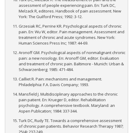
assessment of people experiencing pain. En: Turk DC,
Melzack R, editores. Handbook of pain assessment. New
York: The Guilford Press; 1992: 3-12.
Grzesiak RC, Perrine KR. Psychological aspects of chronic
pain. En: Wu W, editor. Pain management. Assessment and
treatment of chronic and acute syndromes. New York:
Human Sciences Press Inc; 1987: 44-69.
Aronoff GM. Psychological aspects of nonmalignant chronic
pain: a new nosology. En: Aronoff GM, editor. Evaluation
and treatment of chronic pain. Baltimore - Munich: Urban &
Schwarzenberg; 1985: 471-484.
Cailliet R. Pain: mechanisms and management.
Philadelphia: F.A. Davis Company; 1993.
Mansfield J. Multidisciplinary approaches to the chronic
pain patient. En: Krueger D, editor. Rehabilitation
psychology. A comprehensive textbook. Maryland: an
Aspen Publication; 1984: 337-344.
Turk DC, Rudy TE. Towards a comprehensive assessment
of chronic pain patients. Behavior Research Therapy 1987;
25(4): 237-249.