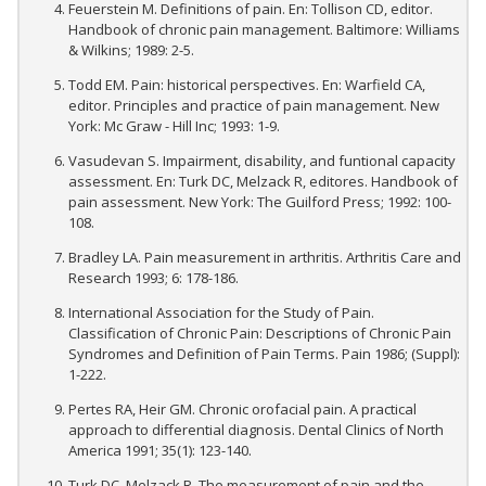
Feuerstein M. Definitions of pain. En: Tollison CD, editor.
Handbook of chronic pain management. Baltimore: Williams
& Wilkins; 1989: 2-5.
Todd EM. Pain: historical perspectives. En: Warfield CA,
editor. Principles and practice of pain management. New
York: Mc Graw - Hill Inc; 1993: 1-9.
Vasudevan S. Impairment, disability, and funtional capacity
assessment. En: Turk DC, Melzack R, editores. Handbook of
pain assessment. New York: The Guilford Press; 1992: 100-
108.
Bradley LA. Pain measurement in arthritis. Arthritis Care and
Research 1993; 6: 178-186.
International Association for the Study of Pain.
Classification of Chronic Pain: Descriptions of Chronic Pain
Syndromes and Definition of Pain Terms. Pain 1986; (Suppl):
1-222.
Pertes RA, Heir GM. Chronic orofacial pain. A practical
approach to differential diagnosis. Dental Clinics of North
America 1991; 35(1): 123-140.
Turk DC, Melzack R. The measurement of pain and the