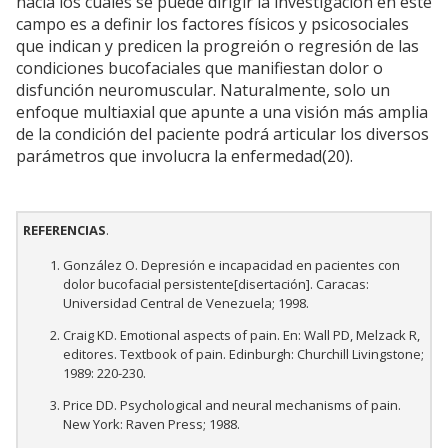
hacia los cuales se puede dirigir la investigación en este
campo es a definir los factores físicos y psicosociales
que indican y predicen la progreión o regresión de las
condiciones bucofaciales que manifiestan dolor o
disfunción neuromuscular. Naturalmente, solo un
enfoque multiaxial que apunte a una visión más amplia
de la condición del paciente podrá articular los diversos
parámetros que involucra la enfermedad(20).
REFERENCIAS
.
González O. Depresión e incapacidad en pacientes con
dolor bucofacial persistente[disertación]. Caracas:
Universidad Central de Venezuela; 1998.
Craig KD. Emotional aspects of pain. En: Wall PD, Melzack R,
editores. Textbook of pain. Edinburgh: Churchill Livingstone;
1989: 220-230.
Price DD. Psychological and neural mechanisms of pain.
New York: Raven Press; 1988.