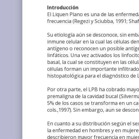
Introducción
El Liquen Plano es una de las enfermeda
frecuencia (Regezi y Sciubba, 1991; Shafe
Su etiología aún se desconoce, sin emb
inmune celular en la cual las células de
antígeno o reconocen un posible antíge
linfáticos. Una vez activados los linfocit
basal, la cual se constituyen en las célul
células forman un importante infiltrado 
histopatológica para el diagnóstico de 
Por otra parte, el LPB ha cobrado may
premaligna de la cavidad bucal (Silverma
5% de los casos se transforma en un carc
cols.,1997). Sin embargo, aun se desco
En cuanto a su distribución según el se
la enfermedad en hombres y en mujeres p
describieron mayor frecuencia en mujer