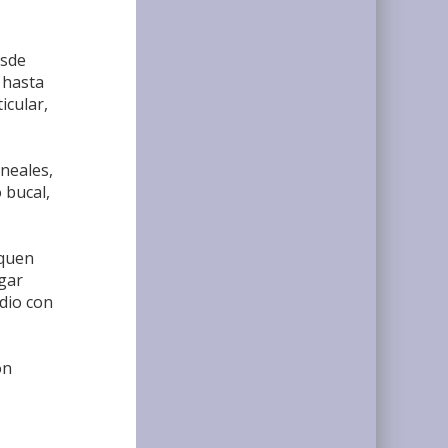
esde
 hasta
icular,
ineales,
 bucal,
iquen
ugar
udio con
ón