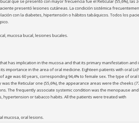
 bucal que se presentó con mayor frecuencia fue el Reticular (55,6%), las 
n paciente presentó lesiones cutáneas. La condición sistémica frecuenteme
ación con la diabetes, hipertensión o hábitos tabáquicos. Todos los paci
pico.
cal, mucosa bucal, lesiones bucales.
y that has implication in the mucosa and that its primary manifestation and 
its importance in the area of oral medicine. Eighteen patients with oral Li
f age was 60 years, corresponding 94,4% to female sex. The type of oral 
 was the Reticular one (55,6%), the appearance areas were the cheeks (7
ons. The frequently associate systemic condition was the menopause and
, hypertension or tabacco habits. All the patients were treated with
al mucosa, oral lesions.