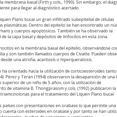
la membrana basal (Firth y cols., 1990). Sin embargo, el diag
iente para llegar al diagnóstico acertado.
iquen Plano bucal un gran infiltrado subepitelial de células
s plasmáticas. Dentro del epitelio se han encontrado un n
gerhans y cuerpos apoptósicos. También se ha observado la
l de la capa basal y depósitos de linfocitos en esta zona.
ocitos en la membrana basal del epitelio, observándose c
ilia y son también llamados cuerpos de Civatte. Pueden obs
l, desde una atrofia, acantosis o hiperqueratosis.
 ha orientado hacia la utilización de corticoesteroides tanto
4). Pérez y Terán (1994) observaron la desaparición de una 
 superior de un niño de 5 años, con la utilización de
to de vitamina B. Thongprasom y cols. (1992) publicaron la 
s triamcinolonas para el tratamiento del Liquen Plano bucal.
 países con presentaciones en orabase lo que permite una
no cuenta con esteroides en orabase y por tanto se han utili