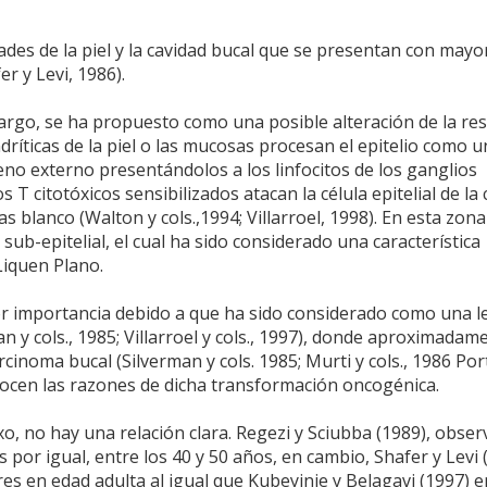
des de la piel y la cavidad bucal que se presentan con mayo
r y Levi, 1986).
argo, se ha propuesto como una posible alteración de la re
ndríticas de la piel o las mucosas procesan el epitelio como u
no externo presentándolos a los linfocitos de los ganglios
os T citotóxicos sensibilizados atacan la célula epitelial de la
as blanco (Walton y cols.,1994; Villarroel, 1998). En esta zona
sub-epitelial, el cual ha sido considerado una característica
Liquen Plano.
or importancia debido a que ha sido considerado como una l
n y cols., 1985; Villarroel y cols., 1997), donde aproximadam
inoma bucal (Silverman y cols. 1985; Murti y cols., 1986 Por
nocen las razones de dicha transformación oncogénica.
xo, no hay una relación clara. Regezi y Sciubba (1989), obse
or igual, entre los 40 y 50 años, en cambio, Shafer y Levi 
es en edad adulta al igual que Kubeyinje y Belagavi (1997) 