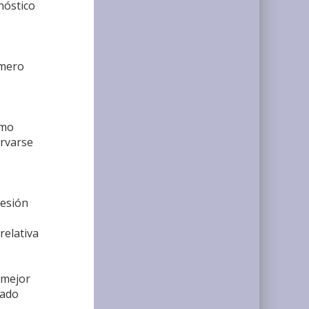
nóstico
úmero
omo
ervarse
lesión
relativa
 mejor
zado