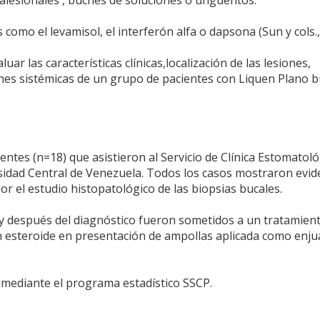
ralesionales , buches de soluciones o ungüentos.
como el levamisol, el interferón alfa o dapsona (Sun y cols.,
uar las características clínicas,localización de las lesiones,
ones sistémicas de un grupo de pacientes con Liquen Plano b
entes (n=18) que asistieron al Servicio de Clínica Estomatoló
rsidad Central de Venezuela. Todos los casos mostraron evid
por el estudio histopatológico de las biopsias bucales.
a y después del diagnóstico fueron sometidos a un tratamien
 un esteroide en presentación de ampollas aplicada como enj
 mediante el programa estadístico SSCP.