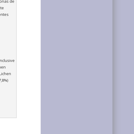
zonas de
nte
entes
inclusive
chen
Lichen
7,8%)