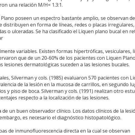
ron una relación M/H= 1.3:1.
n Plano poseen un espectro bastante amplio, se observan d
e distribuyen en forma de líneas, redes o placas irregulares,
s o ulceradas. Se ha clasificado el Liquen plano bucal en ret
ar
ente variables. Existen formas hipertróficas, vesiculares, l
servaron que de un 20-60% de los pacientes con Liquen Plano
las lesiones dermatológicas suceden a las lesiones bucales.
cales, Silverman y cols. (1985) evaluaron 570 pacientes con L
lencia de la lesión en la mucosa de carrillos, en segundo l
ios y piso de boca. Silverman y cols. (1991) realizan otro est
ntajes respecto a la localización de las lesiones.
 de un buen observador clínico. Los datos clínicos de la lesi
 embargo, es necesario el diagnóstico histopatológico.
bas de inmunofluorescencia directa en la cual se observan