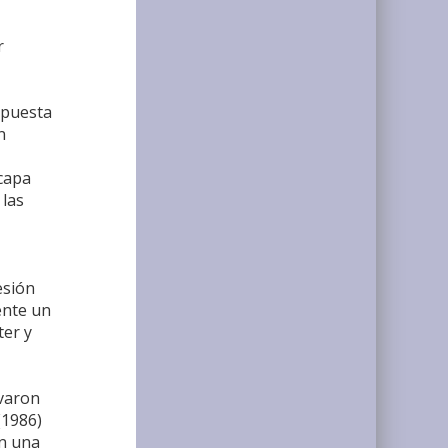
r
spuesta
n
 capa
 las
esión
ente un
ter y
rvaron
(1986)
en una