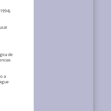
1994).
ucal
gica de
encias
to a
uague