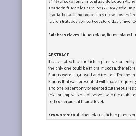
94,4% al sexo femenino. El tipo de Liquen Plano
aparición fueron los carrillos (77,8%) y sólo u
asociada fue la menopausia y no se observó rel
fueron tratados con corticoesteroides a nivel tó
Palabras claves:
Liquen plano, liquen plano bu
ABSTRACT.
It is accepted that the Lichen planus is an entit
the only one could be in oral mucosa, therefore 
Planus were diagnosed and treated. The mean o
Planus that was presented with more frequency
and one patient only presented cutaneous lesi
relationship was not observed with the diabetes
corticosteroids at topical level.
Key words:
Oral lichen planus, lichen planus,or