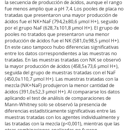
la secuencia de producción de ácidos, aunque el rango
fue menos amplio que a pH 7,4. Los pooles de placa no
tratadas que presentaron una mayor producción de
ácidos fue el NK+NaF (794,2±80,6 µmol H+), seguido
por el grupo NaF (628,7±101,8 µmol H+). El grupo de
pooles no tratados que presentaron una menor
producción de ácidos fue el NK (581,0±98,5 µmol H+).
En este caso tampoco hubo diferencias significativas
entre los datos correspondientes a las muestras no
tratadas. En las muestras tratadas con NK se observó
la mayor producción de ácidos (458,5±73,6 µmol H+),
seguida del grupo de muestras tratadas con el NaF
(450,0±110,7 µmol H+). Las muestras tratadas con la
mezcla (NK+NaF) produjeron la menor cantidad de
ácidos (391,0±52,3 µmol H+). Al compararse los datos
aplicando el test de análisis de comparaciones de
Mann-Whitney solo se observó la presencia de
diferencias estadísticamente significativas entre las
muestras tratadas con los agentes individualmente y
las tratadas con la mezcla (p<0,001), mientras que las