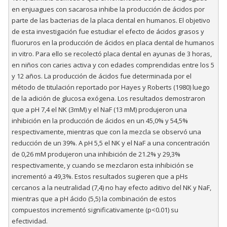
en enjuagues con sacarosa inhibe la producción de ácidos por
parte de las bacterias de la placa dental en humanos. El objetivo
de esta investigación fue estudiar el efecto de ácidos grasos y
fluoruros en la producción de ácidos en placa dental de humanos
in vitro. Para ello se recolectó placa dental en ayunas de 3 horas,
en niños con caries activa y con edades comprendidas entre los 5
y 12 años. La producción de ácidos fue determinada por el
método de titulación reportado por Hayes y Roberts (1980) luego
de la adición de glucosa exógena. Los resultados demostraron
que a pH 7,4 el NK (3mM) y el NaF (13 mM) produjeron una
inhibición en la producción de ácidos en un 45,0% y 54,5%
respectivamente, mientras que con la mezcla se observó una
reducción de un 39%. A pH 5,5 el NK y el NaF a una concentración
de 0,26 mM produjeron una inhibición de 21.2% y 29,3%
respectivamente, y cuando se mezclaron esta inhibición se
incrementó a 49,3%. Estos resultados sugieren que a pHs
cercanos a la neutralidad (7,4) no hay efecto aditivo del NK y NaF,
mientras que a pH ácido (5,5) la combinación de estos
compuestos incrementó significativamente (p<0.01) su
efectividad.