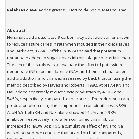
Palabras clave
: Acidos grasos, Fluoruro de Sodio, Metabolismo.
Abstract
Nonanoic acid a saturated 9-carbon fatty acid, was earlier shown
to reduce fissure caries in rats when included in their diet (Hayes
and Berkovitz, 1979). Griffiths in 1979 showed that potassium
nonanoate added to sugar-rinses inhibits plaque bacteria in man.
The aim of this study was to evaluate the effect of potassium
nonanoate (NK), sodium fluoride (NAF) and their combination on
acid production, and this was assessed by back tritation using the
method described by Hayes and Roberts, (1980). At pH 7.4 KN and
NaF added separately reduced acid production by 45.0% and
54.5%, respectively, compared to the control. The reduction in acid
production when using the compounds in combination was 39%.
At pH 5.5, both KN and NaF alone showed 21.2% and 29.3%
inhibition, respectively, and when combined this inhibition
increased to 49.3%. At pH 5.5 a cumulative effect of KN and NaF
was observed. We conclude that at acid pH both compounds,