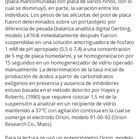
(placa mancomunada) con placa de varios niños, con lo
cual se disminuyó, en parte, la variación entre los
individuos. Los pesos de las alícuotas del pool de placa
fueron determinados sobre un portaobjeto por
diferencia de pesada (balanza analítica digital Oertling,
modelo LA164) inmediatamente después fueron
suspendidas en una solución amortiguadora de fosfato
1 mM de pH apropiado (5,5 ó 7,4) a una concentración
de 5 mg de placa húmeda/ml, y se homogeneizaron por
15 segundos en un homogeneizador de vidrio operado
manualmente. La determinación de la tasa inicial de
producción de ácidos a partir de carbohidratos
exógenos en presencia y ausencia de inhibidores
estuvo basada en el método descrito por Hayes y
Roberts, (1980) que requiere colocar 1,5 ml de la
suspensión a analizar en un recipiente de vidrio
mantenido a 37 ºC con agitación continua en la cual se
sumerge el electrodo Orion, modelo 91-00-92 (Orion
Research Co., Mass).
Para la lectura se usó un potenciómetro Orion, modelo