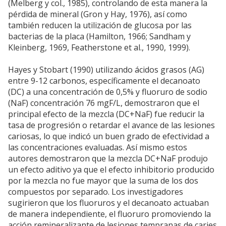
(Melberg y col., 1985), controlando de esta manera la
pérdida de mineral (Gron y Hay, 1976), así como
también reducen la utilización de glucosa por las
bacterias de la placa (Hamilton, 1966; Sandham y
Kleinberg, 1969, Featherstone et al., 1990, 1999).
Hayes y Stobart (1990) utilizando ácidos grasos (AG)
entre 9-12 carbonos, específicamente el decanoato
(DC) a una concentración de 0,5% y fluoruro de sodio
(NaF) concentración 76 mgF/L, demostraron que el
principal efecto de la mezcla (DC+NaF) fue reducir la
tasa de progresión o retardar el avance de las lesiones
cariosas, lo que indicó un buen grado de efectividad a
las concentraciones evaluadas. Así mismo estos
autores demostraron que la mezcla DC+NaF produjo
un efecto aditivo ya que el efecto inhibitorio producido
por la mezcla no fue mayor que la suma de los dos
compuestos por separado. Los investigadores
sugirieron que los fluoruros y el decanoato actuaban
de manera independiente, el fluoruro promoviendo la
acción remineralizante de lesiones tempranas de caries