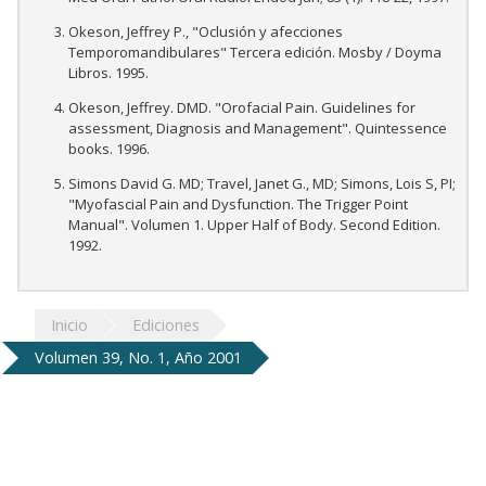
Okeson, Jeffrey P., "Oclusión y afecciones
Temporomandibulares" Tercera edición. Mosby / Doyma
Libros. 1995.
Okeson, Jeffrey. DMD. "Orofacial Pain. Guidelines for
assessment, Diagnosis and Management". Quintessence
books. 1996.
Simons David G. MD; Travel, Janet G., MD; Simons, Lois S, PI;
"Myofascial Pain and Dysfunction. The Trigger Point
Manual". Volumen 1. Upper Half of Body. Second Edition.
1992.
Inicio
Ediciones
Volumen 39, No. 1, Año 2001