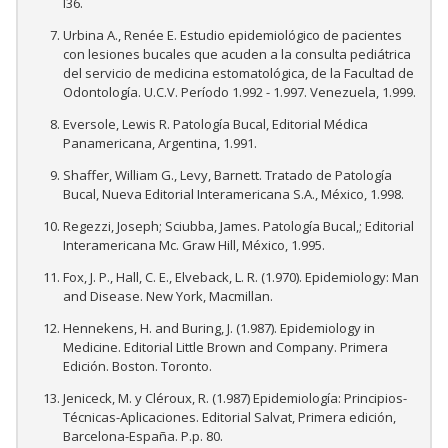
l36.
Urbina A., Renée E. Estudio epidemiológico de pacientes
con lesiones bucales que acuden a la consulta pediátrica
del servicio de medicina estomatológica, de la Facultad de
Odontología. U.C.V. Período 1.992 - 1.997. Venezuela, 1.999.
Eversole, Lewis R. Patología Bucal, Editorial Médica
Panamericana, Argentina, 1.991.
Shaffer, William G., Levy, Barnett. Tratado de Patología
Bucal, Nueva Editorial Interamericana S.A., México, 1.998.
Regezzi, Joseph; Sciubba, James. Patología Bucal,; Editorial
Interamericana Mc. Graw Hill, México, 1.995.
Fox, J. P., Hall, C. E., Elveback, L. R. (1.970). Epidemiology: Man
and Disease. New York, Macmillan.
Hennekens, H. and Buring, J. (1.987). Epidemiology in
Medicine. Editorial Little Brown and Company. Primera
Edición. Boston. Toronto.
Jeniceck, M. y Cléroux, R. (1.987) Epidemiología: Principios-
Técnicas-Aplicaciones. Editorial Salvat, Primera edición,
Barcelona-España. P.p. 80.