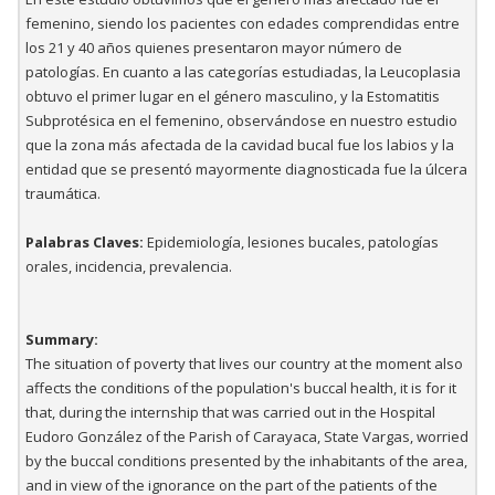
femenino, siendo los pacientes con edades comprendidas entre
los 21 y 40 años quienes presentaron mayor número de
patologías. En cuanto a las categorías estudiadas, la Leucoplasia
obtuvo el primer lugar en el género masculino, y la Estomatitis
Subprotésica en el femenino, observándose en nuestro estudio
que la zona más afectada de la cavidad bucal fue los labios y la
entidad que se presentó mayormente diagnosticada fue la úlcera
traumática.
Palabras Claves:
Epidemiología, lesiones bucales, patologías
orales, incidencia, prevalencia.
Summary:
The situation of poverty that lives our country at the moment also
affects the conditions of the population's buccal health, it is for it
that, during the internship that was carried out in the Hospital
Eudoro González of the Parish of Carayaca, State Vargas, worried
by the buccal conditions presented by the inhabitants of the area,
and in view of the ignorance on the part of the patients of the