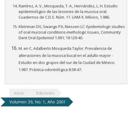
Ramírez, A. V., Mosqueda, T. A., Hernández, L. H. Estudio
epidemiológico de las lesiones de la mucosa oral.
Cuadernos de C.D.S. Núm. 11. UAM-X. México, 1.986.
Kleinman DV, Swango PA, Niessen LC: Epidemiologic studies
of oral mucosal conditions-methologic issues, Community
Dent Oral Epidemiol 1.991; 19:129-40.
M. en C. Adalberto Mosqueda Taylor. Prevalencia de
alteraciones de la mucosa bucal en el adulto mayor -
Estudio en dos grupos del sur de la Ciudad de México.
1.987. Práctica odontológica 8:38-47.
Inicio
Ediciones
Volumen 39, No. 1, Año 2001