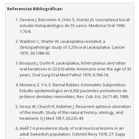
Referencias Bibliográficas:
Seoane J, Bascones A, Ortiz S, Asenjo JA. Leucoplasia bucal:
estudio histopatológico de 55 casos. Medicina Oral 1996;
1:70-8.
Waldron C, Shafer W. Leukoplakia revisited; a
clinicopathologic study of 3.256 oral Leukoplakia. Cancer
1975; 36:1386-92.
Bouquot J, Gorlin R. Leukoplakia, lichen planus and other
oral keratoses in 23.616 white Americans over the age of 35
years. Oral Surg Oral Med Pathol 1976; 6:766-74.
Moneira, E. Y A. E. Bernal Baláez: Estomatitis Subprotésis:
Estudio epidemiológico en 6.302 pacientes portadores de
prótesis dentales removibles. Rev. Cub. Est. 26:71-80, 1989.
Sircus W, Church R, Kelleher J. Recurrent aphtous ulceration
of the mouth. Study of the natural history, etiology, and
treatment. Q J Med 1957; 26:235-49.
Axéll T.A prevalence study of oral mucosal lesions in an
adult Sweedish population. Odontol Revy 1976; 27: Supp