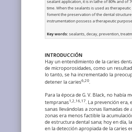
sealant application, it is in lathe of 80% and of
time. When the sealants is used as therapeutic 
foment the preservation of the dental structur
instrumentation possess a therapeutic purpose
Key words:
sealants, decay, prevention, treatm
INTRODUCCIÓN
Hay un entendimiento de la caries dent
de microporosidades, como un resultado 
lo tanto, se ha incrementado la preocup
6,20
detener la caries
.
Para la época de G. V. Black, no había m
1,2,16,17
tempranas
. La prevención era, 
sanas llevándolas a zonas llamadas de 
zonas era menos factible la acumulación
de estructura dental sana; hoy en día, l
en la detección apropiada de la caries 