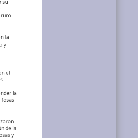
o su
y
oruro
n la
o y
on el
as
ender la
 fosas
nzaron
ón de la
fosas y