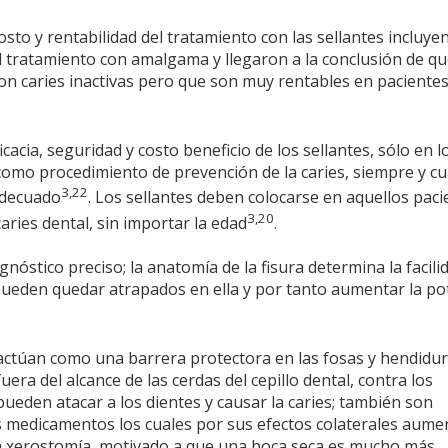
costo y rentabilidad del tratamiento con las sellantes incluye
al tratamiento con amalgama y llegaron a la conclusión de qu
 con caries inactivas pero que son muy rentables en paciente
acia, seguridad y costo beneficio de los sellantes, sólo en l
omo procedimiento de prevención de la caries, siempre y c
3,22
 adecuado
. Los sellantes deben colocarse en aquellos paci
3,20
aries dental, sin importar la edad
.
nóstico preciso; la anatomía de la fisura determina la facili
ueden quedar atrapados en ella y por tanto aumentar la po
actúan como una barrera protectora en las fosas y hendidu
uera del alcance de las cerdas del cepillo dental, contra los
eden atacar a los dientes y causar la caries; también son
s medicamentos los cuales por sus efectos colaterales aume
la xerostomía, motivado a que una boca seca es mucho más