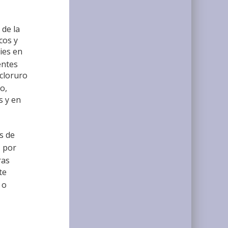
 de la
cos y
ries en
entes
 cloruro
o,
s y en
s de
z por
ras
te
 o