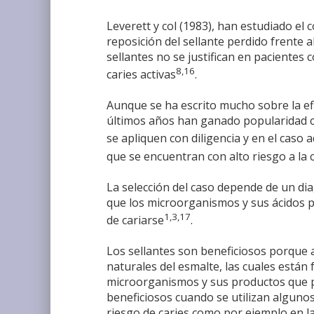
Leverett y col (1983), han estudiado el 
reposición del sellante perdido frente 
sellantes no se justifican en pacientes
8,16
caries activas
.
Aunque se ha escrito mucho sobre la efic
últimos años han ganado popularidad c
se apliquen con diligencia y en el caso
que se encuentran con alto riesgo a la c
La selección del caso depende de un diag
que los microorganismos y sus ácidos p
1,3,17
de cariarse
.
Los sellantes son beneficiosos porque 
naturales del esmalte, las cuales están f
microorganismos y sus productos que pu
beneficiosos cuando se utilizan alguno
riesgo de caries como por ejemplo en 