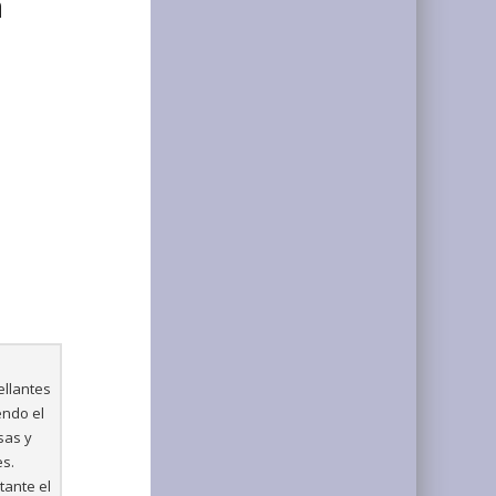
a
ellantes
endo el
sas y
es.
tante el