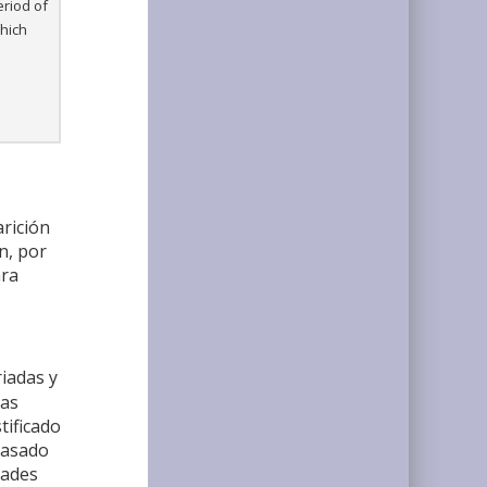
eriod of
which
rición
n, por
ara
riadas y
sas
tificado
 basado
dades