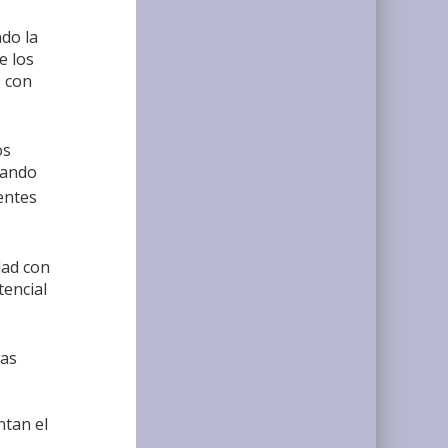
ndo la
e los
s con
os
uando
entes
dad con
tencial
ras
ntan el