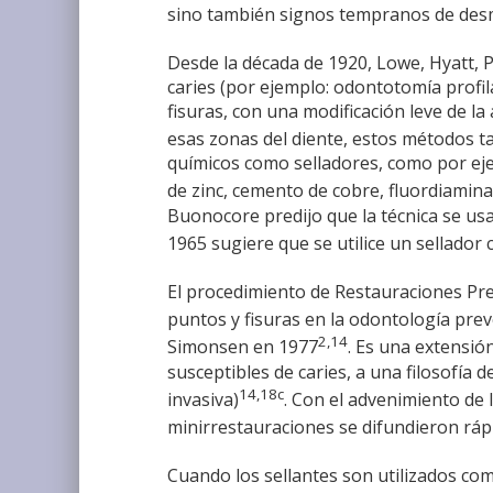
sino también signos tempranos de desmi
Desde la década de 1920, Lowe, Hyatt, 
caries (por ejemplo: odontotomía profil
fisuras, con una modificación leve de la 
esas zonas del diente, estos métodos t
químicos como selladores, como por ejem
de zinc, cemento de cobre, fluordiamina
Buonocore predijo que la técnica se usa
1965 sugiere que se utilice un sellador
El procedimiento de Restauraciones Prev
puntos y fisuras en la odontología prev
2,14
Simonsen en 1977
. Es una extensión
susceptibles de caries, a una filosofía
14,18c
invasiva)
. Con el advenimiento de 
minirrestauraciones se difundieron ráp
Cuando los sellantes son utilizados com