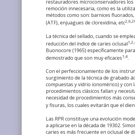
restauradores microconservadores los c
remoción innecesaria, como es la utiliz
métodos como son: barnices fluorados, 
2,6,2
(ATF), enjuagues de clorexidina, etc
La técnica del sellado, cuando se emple
1,2
reducción del índice de caries oclusal
Buonocore (1965) específicamente para p
1,4
demostrado que son muy eficaces
.
Con el perfeccionamiento de los instru
surgimiento de la técnica de grabado á
compuestas y vidrio ionomérico) y con l
procedimientos clásicos fallan y necesi
necesidad de procedimientos más conser
y fisuras, los cuales evitarán que el die
Las RPR constituye una evolución mode
a aplicarse en la década de 19302. Simon
caries es más frecuente en oclusal de d