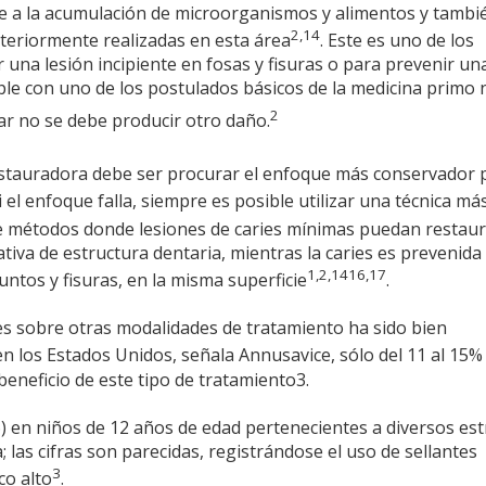
le a la acumulación de microorganismos y alimentos y tambié
2,14
nteriormente realizadas en esta área
. Este es uno de los
na lesión incipiente en fosas y fisuras o para prevenir una
ple con uno de los postulados básicos de la medicina primo
2
gar no se debe producir otro daño.
estauradora debe ser procurar el enfoque más conservador 
Si el enfoque falla, siempre es posible utilizar una técnica má
o de métodos donde lesiones de caries mínimas puedan restau
ativa de estructura dentaria, mientras la caries es prevenida
1,2,1416,17
ntos y fisuras, en la misma superficie
.
ntes sobre otras modalidades de tratamiento ha sido bien
en los Estados Unidos, señala Annusavice, sólo del 11 al 15%
eneficio de este tipo de tratamiento3.
6) en niños de 12 años de edad pertenecientes a diversos es
las cifras son parecidas, registrándose el uso de sellantes
3
co alto
.