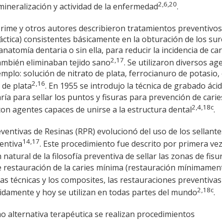
2,6,20
neralización y actividad de la enfermedad
.
Prime y otros autores describieron tratamientos preventivos
áctica) consistentes básicamente en la obturación de los sur
anatomía dentaria o sin ella, para reducir la incidencia de ca
2,17
ambién eliminaban tejido sano
. Se utilizaron diversos ag
plo: solución de nitrato de plata, ferrocianuro de potasio,
2,16
 de plata
. En 1955 se introdujo la técnica de grabado ácid
ría para sellar los puntos y fisuras para prevención de carie
2,4,18c
 con agentes capaces de unirse a la estructura dental
.
entivas de Resinas (RPR) evolucionó del uso de los sellante
14,17
entiva
. Este procedimiento fue descrito por primera ve
 natural de la filosofía preventiva de sellar las zonas de fisu
 de restauración de la caries mínima (restauración mínimamen
las técnicas y los composites, las restauraciones preventivas
2,18c
idamente y hoy se utilizan en todas partes del mundo
.
o alternativa terapéutica se realizan procedimientos