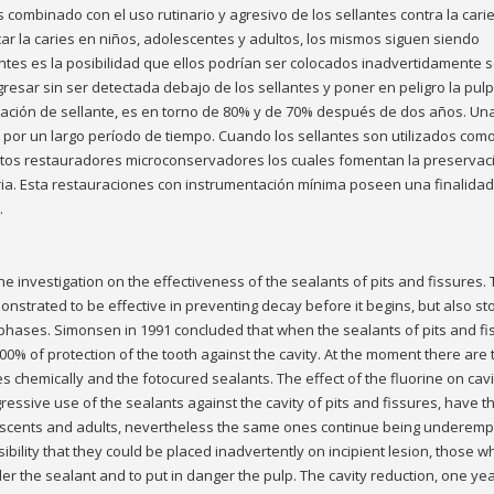
as combinado con el uso rutinario y agresivo de los sellantes contra la cari
icar la caries en niños, adolescentes y adultos, los mismos siguen siendo
antes es la posibilidad que ellos podrían ser colocados inadvertidamente 
gresar sin ser detectada debajo de los sellantes y poner en peligro la pulp
cación de sellante, es en torno de 80% y de 70% después de dos años. Un
 por un largo período de tiempo. Cuando los sellantes son utilizados com
entos restauradores microconservadores los cuales fomentan la preservac
ria. Esta restauraciones con instrumentación mínima poseen una finalidad
.
e investigation on the effectiveness of the sealants of pits and fissures.
onstrated to be effective in preventing decay before it begins, but also st
er phases. Simonsen in 1991 concluded that when the sealants of pits and f
00% of protection of the tooth against the cavity. At the moment there are
s chemically and the fotocured sealants. The effect of the fluorine on cavi
essive use of the sealants against the cavity of pits and fissures, have t
olescents and adults, nevertheless the same ones continue being underemp
ibility that they could be placed inadvertently on incipient lesion, those w
r the sealant and to put in danger the pulp. The cavity reduction, one yea