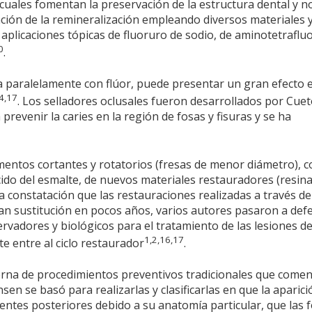
uales fomentan la preservación de la estructura dental y n
ación de la remineralización empleando diversos materiales 
aplicaciones tópicas de fluoruro de sodio, de aminotetraflu
0
.
a paralelamente con flúor, puede presentar un gran efecto e
,4,17
. Los selladores oclusales fueron desarrollados por Cuet
revenir la caries en la región de fosas y fisuras y se ha
mentos cortantes y rotatorios (fresas de menor diámetro), c
cido del esmalte, de nuevos materiales restauradores (resin
a constatación que las restauraciones realizadas a través de
tan sustitución en pocos años, varios autores pasaron a def
vadores y biológicos para el tratamiento de las lesiones de
1,2,16,17
nte entre al ciclo restaurador
.
rna de procedimientos preventivos tradicionales que come
sen se basó para realizarlas y clasificarlas en que la aparici
ientes posteriores debido a su anatomía particular, que las 