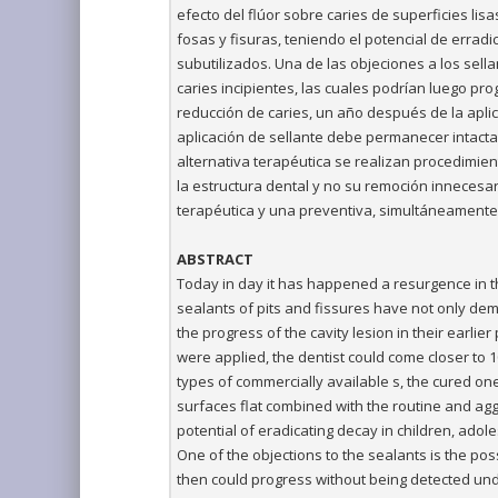
efecto del flúor sobre caries de superficies lis
fosas y fisuras, teniendo el potencial de errad
subutilizados. Una de las objeciones a los sell
caries incipientes, las cuales podrían luego pro
reducción de caries, un año después de la apli
aplicación de sellante debe permanecer intacta
alternativa terapéutica se realizan procedimi
la estructura dental y no su remoción innecesa
terapéutica y una preventiva, simultáneamente
ABSTRACT
Today in day it has happened a resurgence in th
sealants of pits and fissures have not only dem
the progress of the cavity lesion in their earli
were applied, the dentist could come closer to 1
types of commercially available s, the cured one
surfaces flat combined with the routine and aggr
potential of eradicating decay in children, ad
One of the objections to the sealants is the poss
then could progress without being detected unde