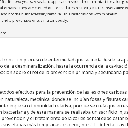
 70% after two years. A sealant application should remain intact for a long p
alternative they are carried out procedures restoring microconservative 
e and not their unnecessary removal. This restorations with minimum
 and a preventive one, simultaneously.
ent.
al como un proceso de enfermedad que se inicia desde la apa
de la desmineralización, hasta la ocurrencia de la cavitació
ación sobre el rol de la prevención primaria y secundaria p
étodos efectivos para la prevención de las lesiones cariosas
en naturaleza, mecánica; donde se incluían fosas y fisuras ca
autolimpieza o inmunidad relativa, porque se creía que en e
 bacteriana y de esta manera se realizaba un sacrificio injus
a prevención y el tratamiento de la caries dental debe estar
en sus etapas más tempranas, es decir, no sólo detectar cavi