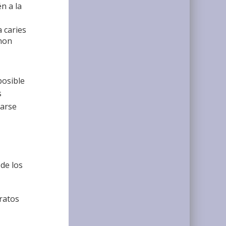
n a la
 caries
 non
posible
s
rarse
 de los
tratos