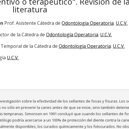
ntivo o terapéutico". Revisión de l
literatura
ón
Prof. Asistente Cátedra de
Odontología Operatoria
.
U.C.V.
uctor de la Cátedra de
Odontología Operatoria
.
U.C.V.
 Temporal de la Cátedra de
Odontología Operatoria
.
U.C.V.
ogía
U.C.V.
vestigación sobre la efectividad de los sellantes de fosas y fisuras. Los s
no sólo en prevenir la caries antes de que se inicie, sino también deteni
más tempranas. Simonsen en 1991 concluyó que cuando los sellantes de fo
ólogo podría acercarse a un 100% de protección del diente contra la cari
almente disponibles, los curados químicamente y los fotocurados. No obs