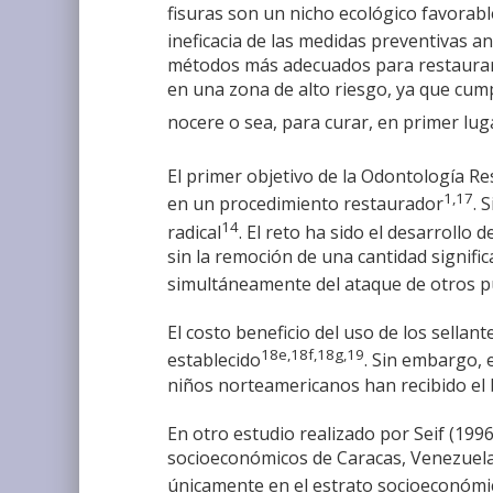
fisuras son un nicho ecológico favorab
ineficacia de las medidas preventivas a
métodos más adecuados para restaurar u
en una zona de alto riesgo, ya que cum
nocere o sea, para curar, en primer lu
El primer objetivo de la Odontología R
1,17
en un procedimiento restaurador
. 
14
radical
. El reto ha sido el desarroll
sin la remoción de una cantidad signific
simultáneamente del ataque de otros pu
El costo beneficio del uso de los sella
18e,18f,18g,19
establecido
. Sin embargo, 
niños norteamericanos han recibido el b
En otro estudio realizado por Seif (199
socioeconómicos de Caracas, Venezuela; 
únicamente en el estrato socioeconómi