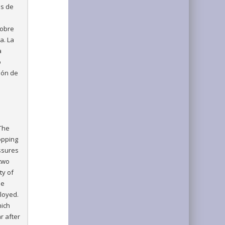
es de
sobre
a. La
a
o
ión de
 The
opping
issures
 two
ty of
he
loyed.
hich
r after