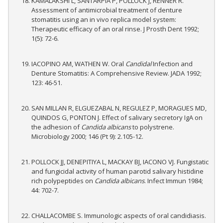
KAMALAKSHI L, SANTARPIA P, POLLOCK J, RENNER R.
Assessment of antimicrobial treatment of denture
stomatitis using an in vivo replica model system:
Therapeutic efficacy of an oral rinse. J Prosth Dent 1992;
1(5): 72-6.
IACOPINO AM, WATHEN W. Oral
Candidal
Infection and
Denture Stomatitis: A Comprehensive Review. JADA 1992;
123: 46-51.
SAN MILLAN R, ELGUEZABAL N, REGULEZ P, MORAGUES MD,
QUINDOS G, PONTON J. Effect of salivary secretory IgA on
the adhesion of
Candida albicans
to polystrene.
Microbiology 2000; 146 (Pt 9): 2.105-12.
POLLOCK JJ, DENEPITIYA L, MACKAY BJ, IACONO VJ. Fungistatic
and fungicidal activity of human parotid salivary histidine
rich polypeptides on
Candida albicans
. Infect Immun 1984;
44: 702-7.
CHALLACOMBE S. Immunologic aspects of oral candidiasis.