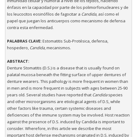
inmunidad celular y humoral a nivel de los tejidos, haciendo
énfasis en la capacidad por parte de los polimorfonucleares y de
los leucocitos eosinófilos de fagocitar a
Candida
, así como el
papel que juegan los anticuerpos como mecanismo de defensa
contra esta enfermedad.
PALABRAS CLAVE:
Estomatitis Sub-Protésica, defensa,
hospedero,
Candida
, mecanismos.
ABSTRACT:
Denture Stomatitis (D.S.) is a disease that is usually found on
palatal mucosa beneath the fitting surface of upper dentures of
denture wearers. This pathology is more frequent in women than
in men and is more frequent in subjects with ages between 25-90
years old. Several studies have reported that
Candida
species
and other microorganisms are etiological agents of D.S, while
other factors like trauma, certain systemic diseases and
deficiencies of the immune system may be involved. Host reaction
against the presence of D.S. induced by Candida is important to
consider. Wherefore, in this article we describe the most
important host defense mechanisms originated in D.S. induced by