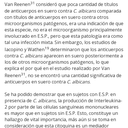
31
Van Reenen
consideró que poca cantidad de títulos
de anticuerpos en suero contra
C. albicans
comparada
con títulos de anticuerpos en suero contra otros
microorganismos patógenos, era una indicación de que
esta especie, no era el microorganísmo principalmente
involucrado en E.S.P., pero que esta patología era como
tal una infección mixta. Sin embargo, los estudios de
19
Iacopino y Wathen
determinaron que los anticuerpos
contra
C. albicans
aparecen en suero posteriormente a
los de otros microorganismos patógenos, lo que
explica el por qué en el estudio realizado por Van
31
Reenen
, no se encontró una cantidad significativa de
anticuerpos en suero contra
C. albicans
.
Se ha podido demostrar que en sujetos con E.S.P. en
presencia de
C. albicans
, la producción de Interleukina-
2 por parte de las células sanguíneas mononucleares
es mayor que en sujetos sin E.S.P. Esto, constituye un
hallazgo de vital importancia, más aún si se toma en
consideración que esta citoquina es un mediador