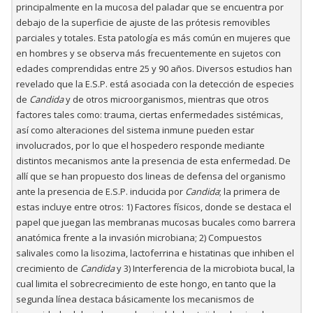
principalmente en la mucosa del paladar que se encuentra por
debajo de la superficie de ajuste de las prótesis removibles
parciales y totales. Esta patología es más común en mujeres que
en hombres y se observa más frecuentemente en sujetos con
edades comprendidas entre 25 y 90 años. Diversos estudios han
revelado que la E.S.P. está asociada con la detección de especies
de
Candida
y de otros microorganismos, mientras que otros
factores tales como: trauma, ciertas enfermedades sistémicas,
así como alteraciones del sistema inmune pueden estar
involucrados, por lo que el hospedero responde mediante
distintos mecanismos ante la presencia de esta enfermedad. De
allí que se han propuesto dos lineas de defensa del organismo
ante la presencia de E.S.P. inducida por
Candida
; la primera de
estas incluye entre otros: 1) Factores físicos, donde se destaca el
papel que juegan las membranas mucosas bucales como barrera
anatómica frente a la invasión microbiana; 2) Compuestos
salivales como la lisozima, lactoferrina e histatinas que inhiben el
crecimiento de
Candida
y 3) Interferencia de la microbiota bucal, la
cual limita el sobrecrecimiento de este hongo, en tanto que la
segunda línea destaca básicamente los mecanismos de