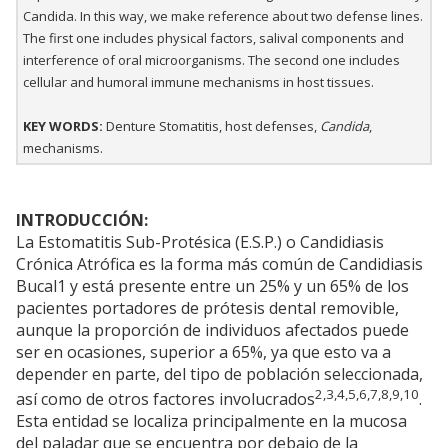
Candida. In this way, we make reference about two defense lines.
The first one includes physical factors, salival components and
interference of oral microorganisms. The second one includes
cellular and humoral immune mechanisms in host tissues.
KEY WORDS:
Denture Stomatitis, host defenses,
Candida
,
mechanisms.
INTRODUCCIÓN:
La Estomatitis Sub-Protésica (E.S.P.) o Candidiasis
Crónica Atrófica es la forma más común de Candidiasis
Bucal1 y está presente entre un 25% y un 65% de los
pacientes portadores de prótesis dental removible,
aunque la proporción de individuos afectados puede
ser en ocasiones, superior a 65%, ya que esto va a
depender en parte, del tipo de población seleccionada,
2,3,4,5,6,7,8,9,10
así como de otros factores involucrados
.
Esta entidad se localiza principalmente en la mucosa
del paladar que se encuentra por debajo de la