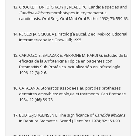
CROCKETT DN, O´GRADY JF, READE PC. Candida species and
Candida albicans
morphotypes in erythematous
candidiasis. Oral Surg Oral Med Oral Pathol 1992; 73: 559-63.
REGEZI JA, SCIUBBA J. Patología Bucal. 2 ed. México: Editorial
Interamericana Mc Graw-Hill; 1995.
CARDOZO E, SALAZAR E, PERRONE M, PARDI G. Estudio de la
eficacia de la Anfotericina Tópica en pacientes con
Estomatitis Sub-Protésica. Actualización en Infectología
1996; 12 (3): 2-6.
CATALAN A. Stomatitis associees au port des protheses
dentaires amovibles: etiologie et traitments. Cah Prothese
1984; 12 (46): 59-78.
BUDTZ-JORGENSEN E. The significance of
Candida albicans
in Denture Stomatitis. Scand J Dent Res 1974; 82: 151-90.