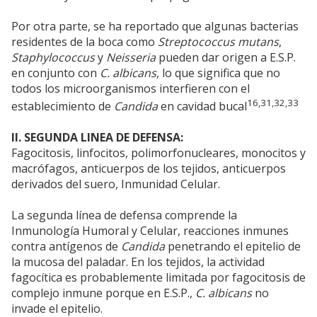
Por otra parte, se ha reportado que algunas bacterias
residentes de la boca como
Streptococcus mutans
,
Staphylococcus
y
Neisseria
pueden dar origen a E.S.P.
en conjunto con
C. albicans
, lo que significa que no
todos los microorganismos interfieren con el
16,31,32,33
establecimiento de
Candida
en cavidad bucal
II. SEGUNDA LINEA DE DEFENSA:
Fagocitosis, linfocitos, polimorfonucleares, monocitos y
macrófagos, anticuerpos de los tejidos, anticuerpos
derivados del suero, Inmunidad Celular.
La segunda línea de defensa comprende la
Inmunología Humoral y Celular, reacciones inmunes
contra antígenos de
Candida
penetrando el epitelio de
la mucosa del paladar. En los tejidos, la actividad
fagocítica es probablemente limitada por fagocitosis de
complejo inmune porque en E.S.P.,
C. albicans
no
invade el epitelio.