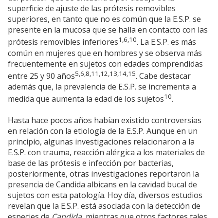
superficie de ajuste de las prótesis removibles
superiores, en tanto que no es común que la E.S.P. se
presente en la mucosa que se halla en contacto con las
1,6,10
prótesis removibles inferiores
. La E.S.P. es más
común en mujeres que en hombres y se observa más
frecuentemente en sujetos con edades comprendidas
5,6,8,11,12,13,14,15
entre 25 y 90 años
. Cabe destacar
además que, la prevalencia de E.S.P. se incrementa a
10
medida que aumenta la edad de los sujetos
.
Hasta hace pocos años habían existido controversias
en relación con la etiología de la E.S.P. Aunque en un
principio, algunas investigaciones relacionaron a la
E.S.P. con trauma, reacción alérgica a los materiales de
base de las prótesis e infección por bacterias,
posteriormente, otras investigaciones reportaron la
presencia de Candida albicans en la cavidad bucal de
sujetos con esta patología. Hoy día, diversos estudios
revelan que la E.S.P. está asociada con la detección de
especies de
Candida
, mientras que otros factores tales