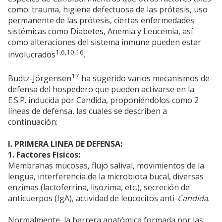
como: trauma, higiene defectuosa de las prótesis, uso
permanente de las prótesis, ciertas enfermedades
sistémicas como Diabetes, Anemia y Leucemia, así
como alteraciones del sistema inmune pueden estar
1,6,10,16
involucrados
.
17
Budtz-Jörgensen
ha sugerido varios mecanismos de
defensa del hospedero que pueden activarse en la
E.S.P. inducida por Candida, proponiéndolos como 2
líneas de defensa, las cuales se describen a
continuación:
I. PRIMERA LINEA DE DEFENSA:
1. Factores Físicos:
Membranas mucosas, flujo salival, movimientos de la
lengua, interferencia de la microbiota bucal, diversas
enzimas (lactoferrina, lisozima, etc.), secreción de
anticuerpos (IgA), actividad de leucocitos anti-
Candida
.
Normalmente, la barrera anatómica formada por las