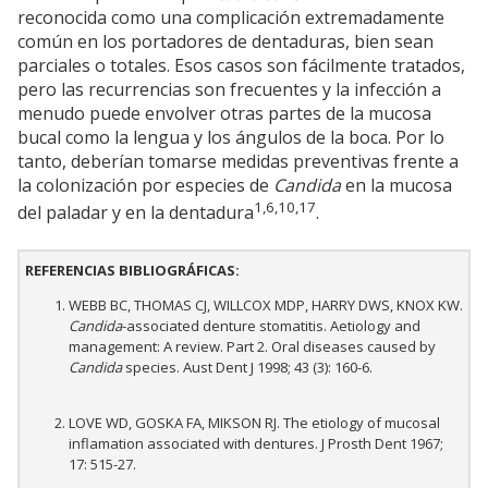
reconocida como una complicación extremadamente
común en los portadores de dentaduras, bien sean
parciales o totales. Esos casos son fácilmente tratados,
pero las recurrencias son frecuentes y la infección a
menudo puede envolver otras partes de la mucosa
bucal como la lengua y los ángulos de la boca. Por lo
tanto, deberían tomarse medidas preventivas frente a
la colonización por especies de
Candida
en la mucosa
1,6,10,17
del paladar y en la dentadura
.
REFERENCIAS BIBLIOGRÁFICAS:
WEBB BC, THOMAS CJ, WILLCOX MDP, HARRY DWS, KNOX KW.
Candida
-associated denture stomatitis. Aetiology and
management: A review. Part 2. Oral diseases caused by
Candida
species. Aust Dent J 1998; 43 (3): 160-6.
LOVE WD, GOSKA FA, MIKSON RJ. The etiology of mucosal
inflamation associated with dentures. J Prosth Dent 1967;
17: 515-27.