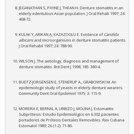
JEGANATHAN S, PAYNE J, THEAN H. Denture stomatitis in an
elderly edentulous Asian population. J Oral Rehab 1997; 24:
468-72.
KULAK Y, ARIKAN A, KAZAZOGLU E. Existence of
Candida
albicans
and microorganisms in denture stomatitis patients.
J Oral Rehabil 1997; 24: 788-90.
WILSON J. The aetiology, diagnosis and management of
denture stomatitis. Brit Dent J 1998; 185: 380-4.
BUDTZ-JORGENSEN E, STENERUP A., GRABOWSKI M. An
epidemiologic study of yeasts in elderly denture wearers.
Community Dent Oral Epidemiol 1975; 3: 115-9.
MOREIRA E, BERNAL A, URBIZO J, MOLINA J. Estomatitis
Subprótesis: Estudio Epidemiológico en 6.302 pacientes
portadores de Prótesis Dentales Removibles. Rev Cubana
Estomatol 1989; 26 (1-2): 71-80.