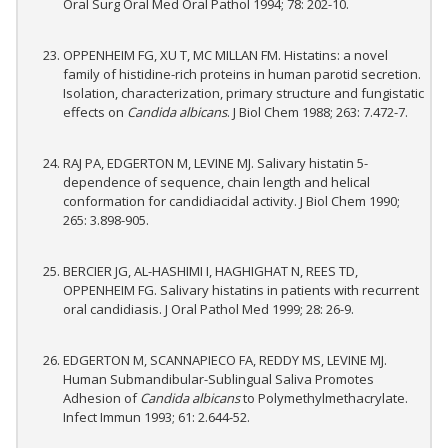
Oral Surg Oral Med Oral Pathol 1994; 78: 202-10.
OPPENHEIM FG, XU T, MC MILLAN FM. Histatins: a novel
family of histidine-rich proteins in human parotid secretion.
Isolation, characterization, primary structure and fungistatic
effects on
Candida albicans
. J Biol Chem 1988; 263: 7.472-7.
RAJ PA, EDGERTON M, LEVINE MJ. Salivary histatin 5-
dependence of sequence, chain length and helical
conformation for candidiacidal activity. J Biol Chem 1990;
265: 3.898-905.
BERCIER JG, AL-HASHIMI I, HAGHIGHAT N, REES TD,
OPPENHEIM FG. Salivary histatins in patients with recurrent
oral candidiasis. J Oral Pathol Med 1999; 28: 26-9.
EDGERTON M, SCANNAPIECO FA, REDDY MS, LEVINE MJ.
Human Submandibular-Sublingual Saliva Promotes
Adhesion of
Candida albicans
to Polymethylmethacrylate.
Infect Immun 1993; 61: 2.644-52.