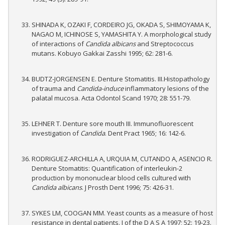
SHINADA K, OZAKI F, CORDEIRO JG, OKADA S, SHIMOYAMA K,
NAGAO M, ICHINOSE S, YAMASHITA Y. A morphological study
of interactions of
Candida albicans
and Streptococcus
mutans. Kobuyo Gakkai Zasshi 1995; 62: 281-6.
BUDTZ-JORGENSEN E. Denture Stomatitis. III.Histopathology
of trauma and
Candida-induce
inflammatory lesions of the
palatal mucosa. Acta Odontol Scand 1970; 28: 551-79.
LEHNER T. Denture sore mouth III. Immunofluorescent
investigation of
Candida
. Dent Pract 1965; 16: 142-6.
RODRIGUEZ-ARCHILLA A, URQUIA M, CUTANDO A, ASENCIO R.
Denture Stomatitis: Quantification of interleukin-2
production by mononuclear blood cells cultured with
Candida albicans
. J Prosth Dent 1996; 75: 426-31.
SYKES LM, COOGAN MM. Yeast counts as a measure of host
resistance in dental patients. J of the D A S A 1997; 52: 19-23.