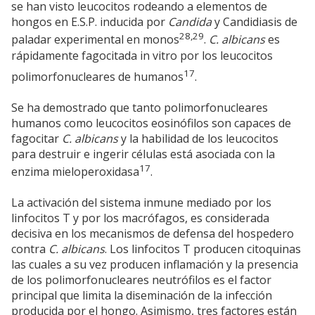
se han visto leucocitos rodeando a elementos de
hongos en E.S.P. inducida por
Candida
y Candidiasis de
28,29
paladar experimental en monos
.
C. albicans
es
rápidamente fagocitada in vitro por los leucocitos
17
polimorfonucleares de humanos
.
Se ha demostrado que tanto polimorfonucleares
humanos como leucocitos eosinófilos son capaces de
fagocitar
C. albicans
y la habilidad de los leucocitos
para destruir e ingerir células está asociada con la
17
enzima mieloperoxidasa
.
La activación del sistema inmune mediado por los
linfocitos T y por los macrófagos, es considerada
decisiva en los mecanismos de defensa del hospedero
contra
C. albicans
. Los linfocitos T producen citoquinas
las cuales a su vez producen inflamación y la presencia
de los polimorfonucleares neutrófilos es el factor
principal que limita la diseminación de la infección
producida por el hongo. Asimismo, tres factores están