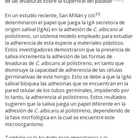
de las levaduras sobre la superficie del paladar
.
20
En un estudio reciente, San Millán y col.
determinaron el papel que juega la IgA secretora de
origen salival (IgAs) en la adhesión de
C. albicans
al
polistireno, un sistema modelo empleado para estudiar
la adherencia de esta especie a materiales plásticos.
Estos investigadores demostraron que la presencia de
saliva incrementa la adhesión de las formas de
levaduras de
C. albicans
al polistireno, en tanto que
disminuye la capacidad de adherencia de las células
germinativas de este hongo. Esto se debe a que la IgAs
salival bloquea las adhesinas que se encuentran en la
pared celular de los tubos germinales, impidiendo por
lo tanto, la adherencia al polistireno. Estos reultados
sugieren que la saliva juega un papel diferente en la
adhesión de
C. albicans
al polistireno, dependiendo de
la fase morfológica en la cual se encuentre este
microorganismo.
También se le ha dado gran importancia a la