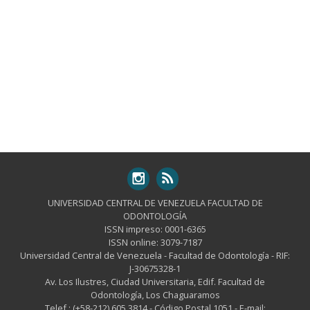
UNIVERSIDAD CENTRAL DE VENEZUELA FACULTAD DE
ODONTOLOGÍA
ISSN impreso: 0001-6365
ISSN online: 3079-7187
Universidad Central de Venezuela - Facultad de Odontología - RIF:
J-30675328-1
Av. Los Ilustres, Ciudad Universitaria, Edif. Facultad de
Odontología, Los Chaguaramos
Telef.: (+58-212) 605.3814 - Código Postal 1051 - E-mail: