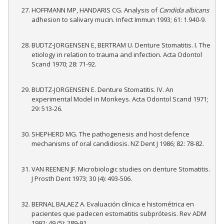
HOFFMANN MP, HANDARIS CG. Analysis of
Candida albicans
adhesion to salivary mucin. Infect Immun 1993; 61: 1.940-9.
BUDTZ-JORGENSEN E, BERTRAM U. Denture Stomatitis. I. The
etiology in relation to trauma and infection. Acta Odontol
Scand 1970; 28: 71-92.
BUDTZ-JORGENSEN E. Denture Stomatitis. IV. An
experimental Model in Monkeys. Acta Odontol Scand 1971;
29: 513-26.
SHEPHERD MG. The pathogenesis and host defence
mechanisms of oral candidiosis. NZ Dent J 1986; 82: 78-82.
VAN REENEN JF. Microbiologic studies on denture Stomatitis.
J Prosth Dent 1973; 30 (4): 493-506.
BERNAL BALAEZ A. Evaluación clínica e histométrica en
pacientes que padecen estomatitis subprótesis. Rev ADM
1992; 49 (5): 289-91.