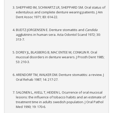
SHEPPARD IM, SCHWARTZ LR, SHEPPARD SM. Oral status of
edentulous and complete denture wearing patients. J Am
Dent Assoc 1971; 83: 614-22.
BUDTZ-JORGENSEN E. Denture stomatitis and
Candida
agglutinins in human sera. Acta Odontol Scand 1972; 30:
313-7.
DOREY JL, BLASBERG B, MAC ENTEE M, CONKLIN R. Oral
mucosal disorders in denture wearers. J Prosth Dent 1985;
53: 210-3.
ARENDORF TM, WALKER DM. Denture stomatitis: a review. J
Oral Rehab 1987; 14: 217-27.
SALONEN L, AXELL T, HEIDEN L. Ocurrence of oral mucosal
lesions: the influence of tobacco habits and an estimate of
treatment time in adults swedish population. J Oral Pathol
Med 1990; 19: 170-6.