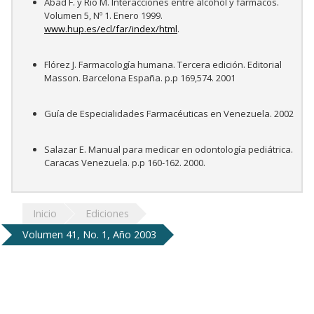
Abad F. y Río M. Interacciones entre alcohol y fármacos.
Volumen 5, Nº 1. Enero 1999.
www.hup.es/ecl/far/index/html
.
Flórez J. Farmacología humana. Tercera edición. Editorial
Masson. Barcelona España. p.p 169,574. 2001
Guía de Especialidades Farmacéuticas en Venezuela. 2002
Salazar E. Manual para medicar en odontología pediátrica.
Caracas Venezuela. p.p 160-162. 2000.
Inicio
Ediciones
Volumen 41, No. 1, Año 2003