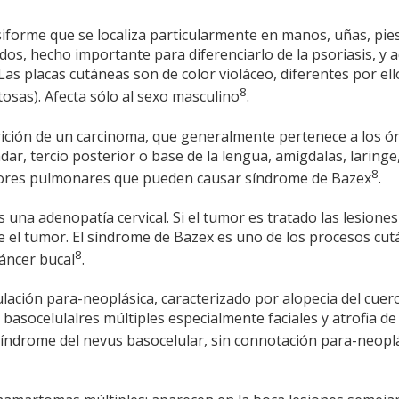
siforme que se localiza particularmente en manos, uñas, pies
codos, hecho importante para diferenciarlo de la psoriasis, y
as placas cutáneas son de color violáceo, diferentes por ello
8
osas). Afecta sólo al sexo masculino
.
rición de un carcinoma, que generalmente pertenece a los 
dar, tercio posterior o base de la lengua, amígdalas, laringe
8
ores pulmonares que pueden causar síndrome de Bazex
.
 una adenopatía cervical. Si el tumor es tratado las lesiones
re el tumor. El síndrome de Bazex es uno de los procesos cu
8
cáncer bucal
.
ulación para-neoplásica, caracterizado por alopecia del cuer
basocelulalres múltiples especialmente faciales y atrofia de 
 síndrome del nevus basocelular, sin connotación para-neopl