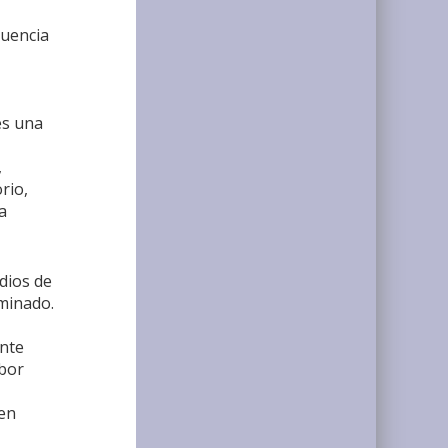
cuencia
es una
,
rio,
a
dios de
rminado.
ente
ubor
 en