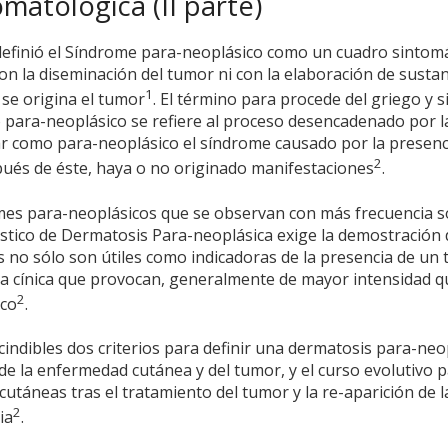
matológica (II parte)
e definió el Síndrome para-neoplásico como un cuadro sintom
n la diseminación del tumor ni con la elaboración de sustan
1
 se origina el tumor
. El término para procede del griego y si
o para-neoplásico se refiere al proceso desencadenado por l
ar como para-neoplásico el síndrome causado por la presenc
2
pués de éste, haya o no originado manifestaciones
.
mes para-neoplásicos que se observan con más frecuencia s
stico de Dermatosis Para-neoplásica exige la demostración 
 no sólo son útiles como indicadoras de la presencia de un 
a cínica que provocan, generalmente de mayor intensidad q
2
ico
.
ndibles dos criterios para definir una dermatosis para-neop
e la enfermedad cutánea y del tumor, y el curso evolutivo p
 cutáneas tras el tratamiento del tumor y la re-aparición de l
2
ia
.