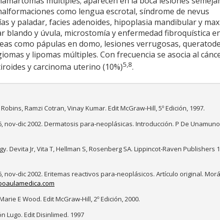
hamartomas múltiples; aparecen en la boca lesiones semeja
 malformaciones como lengua escrotal, síndrome de nevus
as y paladar, facies adenoides, hipoplasia mandibular y maxi
ar blando y úvula, microstomía y enfermedad fibroquística e
eas como pápulas en domo, lesiones verrugosas, queratod
iomas y lipomas múltiples. Con frecuencia se asocia al cánc
5,8
iroides y carcinoma uterino (10%)
.
 Robins, Ramzi Cotran, Vinay Kumar. Edit McGraw-Hill, 5º Edición, 1997.
6, nov-dic 2002. Dermatosis para-neoplásicas. Introducción. P De Unamuno
gy. Devita Jr, Vita T, Hellman S, Rosenberg SA. Lippincot-Raven Publishers 
 nov-dic 2002. Eritemas reactivos para-neoplásicos. Artículo original. Mor
poaulamedica.com
arie E Wood. Edit McGraw-Hill, 2º Edición, 2000.
 Lugo. Edit Disinlimed. 1997