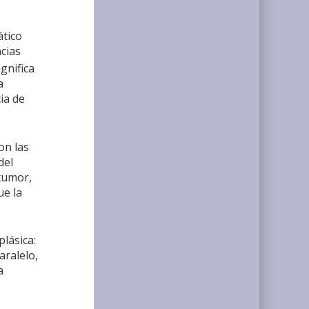
ático
cias
gnifica
a
ia de
on las
del
tumor,
ue la
lásica:
aralelo,
a