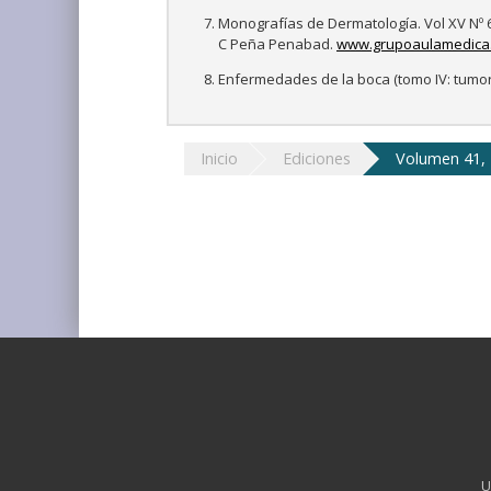
Monografías de Dermatología. Vol XV Nº 6,
C Peña Penabad.
www.grupoaulamedica
Enfermedades de la boca (tomo IV: tumore
Inicio
Ediciones
Volumen 41, 
U