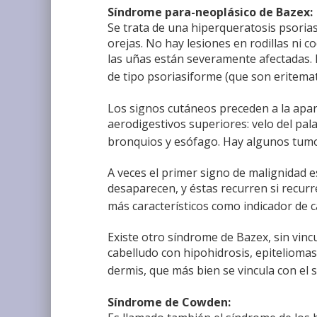
Síndrome para-neoplásico de Bazex:
Se trata de una hiperqueratosis psoria
orejas. No hay lesiones en rodillas ni 
las uñas están severamente afectadas. L
de tipo psoriasiforme (que son eritemat
Los signos cutáneos preceden a la apa
aerodigestivos superiores: velo del pala
bronquios y esófago. Hay algunos tum
A veces el primer signo de malignidad es
desaparecen, y éstas recurren si recur
más característicos como indicador de 
Existe otro síndrome de Bazex, sin vinc
cabelludo con hipohidrosis, epiteliomas 
dermis, que más bien se vincula con el
Síndrome de Cowden: