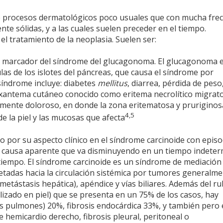
de procesos dermatológicos poco usuales que con mucha fre
e sólidas, y a las cuales suelen preceder en el tiempo.
l tratamiento de la neoplasia. Suelen ser:
 marcador del síndrome del glucagonoma. El glucagonoma 
las de los islotes del páncreas, que causa el síndrome por
síndrome incluye: diabetes
mellitus
, diarrea, pérdida de peso
 exantema cutáneo conocido como eritema necrolítico migrato
ente doloroso, en donde la zona eritematosa y pruriginos
4,5
e la piel y las mucosas que afecta
co por su aspecto clínico en el síndrome carcinoide con episo
sin causa aparente que va disminuyendo en un tiempo indete
l tiempo. El síndrome carcinoide es un síndrome de mediación
tadas hacia la circulación sistémica por tumores generalm
tástasis hepática), apéndice y vías biliares. Además del r
lizado en piel) que se presenta en un 75% de los casos, hay
 los pulmones) 20%, fibrosis endocárdica 33%, y también pero
 hemicardio derecho, fibrosis pleural, peritoneal o