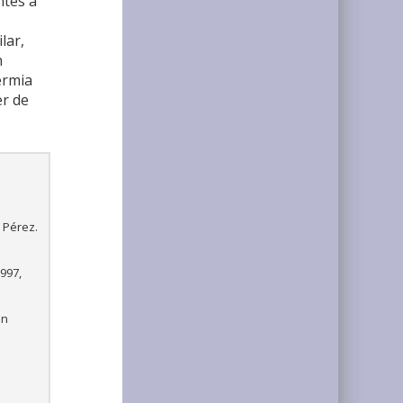
ntes a
lar,
n
ermia
er de
 Pérez.
1997,
án