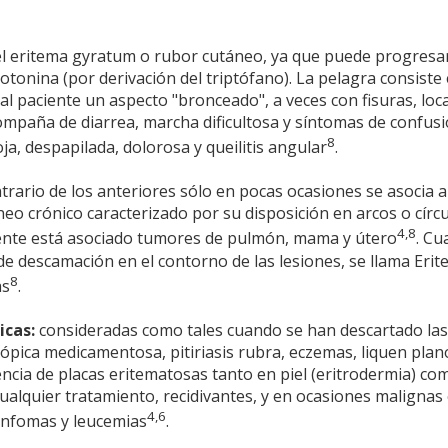
 del eritema gyratum o rubor cutáneo, ya que puede progresa
tonina (por derivación del triptófano). La pelagra consiste
l paciente un aspecto "bronceado", a veces con fisuras, loc
compaña de diarrea, marcha dificultosa y síntomas de confus
8
ja, despapilada, dolorosa y queilitis angular
.
trario de los anteriores sólo en pocas ocasiones se asocia a
o crónico caracterizado por su disposición en arcos o círcu
4,8
nte está asociado tumores de pulmón, mama y útero
. C
e descamación en el contorno de las lesiones, se llama Erit
8
as
.
icas:
consideradas como tales cuando se han descartado las
tópica medicamentosa, pitiriasis rubra, eczemas, liquen plan
sencia de placas eritematosas tanto en piel (eritrodermia) co
cualquier tratamiento, recidivantes, y en ocasiones malignas 
4,6
infomas y leucemias
.