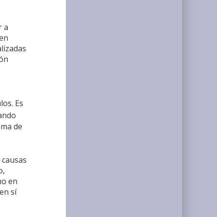
r a
 en
alizadas
ión
los. Es
uando
ema de
 causas
o,
mo en
en sí