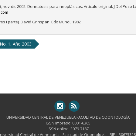
 nov-dic 2002. Dermatosis para-neoplásicas. Artículo original. J Del Pozo 
.com
s I parte). David Grinspan. Edit Mundi, 1982.
No. 1, Año 2003
UNIVERSIDAD CENTRAL DE VENEZUELA FACULTAD DE ODONTOLOGÍA
ISSN impreso: 0001-6365
ISSN online: 3079-7187
niversidad Central de Venezuela - Facultad de Odontología - RIF: J-30675328