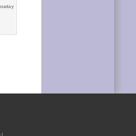
Losada y
-1