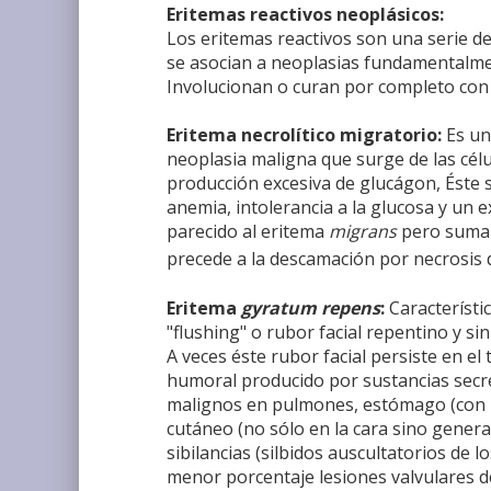
Eritemas reactivos neoplásicos:
Los eritemas reactivos son una serie 
se asocian a neoplasias fundamentalment
Involucionan o curan por completo con e
Eritema necrolítico migratorio:
Es un
neoplasia maligna que surge de las célu
producción excesiva de glucágon, Éste 
anemia, intolerancia a la glucosa y un
parecido al eritema
migrans
pero sumam
precede a la descamación por necrosis d
Eritema
gyratum repens
:
Característi
"flushing" o rubor facial repentino y 
A veces éste rubor facial persiste en e
humoral producido por sustancias secre
malignos en pulmones, estómago (con me
cutáneo (no sólo en la cara sino genera
sibilancias (silbidos auscultatorios de
menor porcentaje lesiones valvulares de