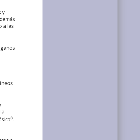
 y
 además
 a las
órganos
,
táneos
o
la
8
ásica
.