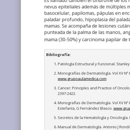
Es llamado también el síndrome de los 
nevus epiteliales además de múltiples
basocelular, papilomas, pápulas en encí
paladar profundo, hipoplasia del palad
mamas. Se acompaña de lesiones cután
punteada de la palma de las manos, ang
mama (30-50%) y carcinoma papilar de t
Bibliografía:
Patología Estructural y Funcional. Stanley
Monografías de Dermatología. Vol XV Nº 
www.grupoaulamedica.com
Cancer: Principles and Practice of Oncolo
2397-2422.
Monografías de Dermatología. Vol XV Nº 6,
Estefanía, G Fernández Blasco.
www.gru
Secretos de la Hematología y Oncología. M
Manual de Dermatología. Antonio J Rondón