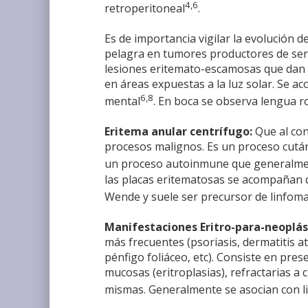
4,6
retroperitoneal
.
Es de importancia vigilar la evolución
pelagra en tumores productores de sero
lesiones eritemato-escamosas que dan a
en áreas expuestas a la luz solar. Se a
6,8
mental
. En boca se observa lengua ro
Eritema anular centrífugo:
Que al con
procesos malignos. Es un proceso cutáne
un proceso autoinmune que generalme
las placas eritematosas se acompañan d
Wende y suele ser precursor de linfom
Manifestaciones Eritro-para-neoplás
más frecuentes (psoriasis, dermatitis a
pénfigo foliáceo, etc). Consiste en pre
mucosas (eritroplasias), refractarias a 
mismas. Generalmente se asocian con l