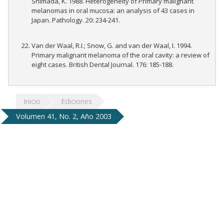
Shimada, K. 1988. Heterogeneity of Primary malignant
melanomas in oral mucosa: an analysis of 43 cases in
Japan. Pathology. 20: 234-241.
Van der Waal, R.I.; Snow, G. and van der Waal, I. 1994.
Primary malignant melanoma of the oral cavity: a review of
eight cases. British Dental Journal. 176: 185-188.
Inicio
Ediciones
Volumen 41, No. 2, Año 2003