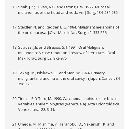
Shah, J.P.; Huves, A.G. and Etrong, E.W. 1977. Mucosal
melanomas of the head and neck. Am J Surg. 134: 531-535
Steidler, N. and Radden B.G. 1984. Malignant melanoma of
the oral mucosa. J.Oral Maxillofac. Surg. 42: 333-336.
Strauss, J.E. and Strauss, S. I. 1994. Oral Malignant
melanoma: A case report and review of literature. J.Oral
Maxillofac. Surg. 52: 972-976.
Takagi, M.; Ishikawa, G. and Mori, W. 1974. Primary
malignant melanoma of the oral cavity in Japan. Cancer. 34:
358-370.
Tinoco, P. Y Toro, M. 1990. Carcinoma espinocelular bucal:
variables epidemiológicas (Venezuela). Acta Odontológica
Venezolana. 28: 3-11.
Umeda, M.; Mishima, Y., Teranobu, O., Nakanishi, K. and