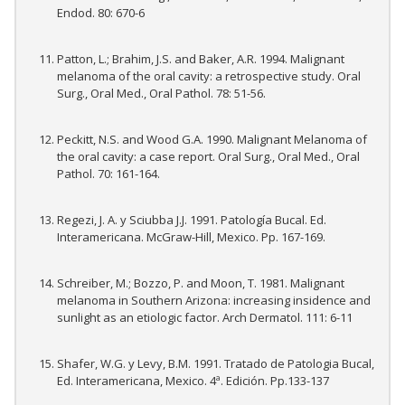
Endod. 80: 670-6
Patton, L.; Brahim, J.S. and Baker, A.R. 1994. Malignant
melanoma of the oral cavity: a retrospective study. Oral
Surg., Oral Med., Oral Pathol. 78: 51-56.
Peckitt, N.S. and Wood G.A. 1990. Malignant Melanoma of
the oral cavity: a case report. Oral Surg., Oral Med., Oral
Pathol. 70: 161-164.
Regezi, J. A. y Sciubba J.J. 1991. Patología Bucal. Ed.
Interamericana. McGraw-Hill, Mexico. Pp. 167-169.
Schreiber, M.; Bozzo, P. and Moon, T. 1981. Malignant
melanoma in Southern Arizona: increasing insidence and
sunlight as an etiologic factor. Arch Dermatol. 111: 6-11
Shafer, W.G. y Levy, B.M. 1991. Tratado de Patologia Bucal,
Ed. Interamericana, Mexico. 4ª. Edición. Pp.133-137