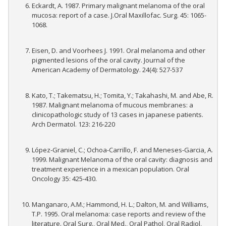
Eckardt, A. 1987. Primary malignant melanoma of the oral
mucosa: report of a case. J.Oral Maxillofac. Surg. 45: 1065-
1068.
Eisen, D. and Voorhees J. 1991. Oral melanoma and other
pigmented lesions of the oral cavity. Journal of the
American Academy of Dermatology. 24(4): 527-537
Kato, T.; Takematsu, H.; Tomita, Y.; Takahashi, M. and Abe, R.
1987. Malignant melanoma of mucous membranes: a
clinicopathologic study of 13 cases in japanese patients.
Arch Dermatol. 123: 216-220
López-Graniel, C.; Ochoa-Carrillo, F. and Meneses-Garcia, A.
1999. Malignant Melanoma of the oral cavity: diagnosis and
treatment experience in a mexican population. Oral
Oncology 35: 425-430.
Manganaro, A.M.; Hammond, H. L.; Dalton, M. and Williams,
T.P. 1995. Oral melanoma: case reports and review of the
literature. Oral Surg., Oral Med., Oral Pathol, Oral Radiol,