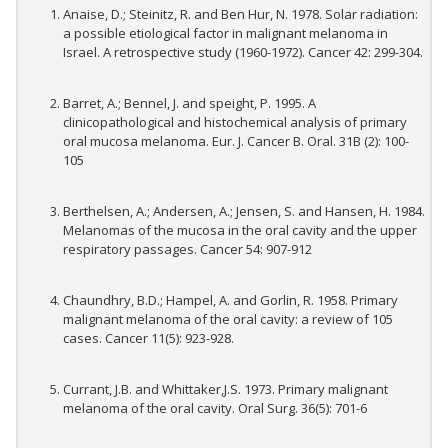
Anaise, D.; Steinitz, R. and Ben Hur, N. 1978. Solar radiation:
a possible etiological factor in malignant melanoma in
Israel. A retrospective study (1960-1972). Cancer 42: 299-304.
Barret, A.; Bennel, J. and speight, P. 1995. A
clinicopathological and histochemical analysis of primary
oral mucosa melanoma. Eur. J. Cancer B. Oral. 31B (2): 100-
105
Berthelsen, A.; Andersen, A.; Jensen, S. and Hansen, H. 1984.
Melanomas of the mucosa in the oral cavity and the upper
respiratory passages. Cancer 54: 907-912
Chaundhry, B.D.; Hampel, A. and Gorlin, R. 1958. Primary
malignant melanoma of the oral cavity: a review of 105
cases. Cancer 11(5): 923-928.
Currant, J.B. and Whittaker,J.S. 1973. Primary malignant
melanoma of the oral cavity. Oral Surg. 36(5): 701-6