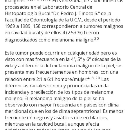
malignos.
En Venezuela, de 7.400 muestras
procesadas en el Laboratorio Central de
Histopatología Bucal "Dr. Pedro J. Tinoco S." de la
Facultad de Odontología de la U.C.V., desde el periodo
1969 a 1989, 158 correspondieron a tumores malignos
en cavidad bucal y de ellos 4 (2.53 %) fueron
20
diagnosticados como melanoma maligno.
Este tumor puede ocurrir en cualquier edad pero es
visto con mas frecuencia en la 4ª, 5ª y 6ª décadas de la
vida y a diferencia del melanoma maligno de la piel, se
presenta mas frecuentemente en hombres, con una
4, 8, 20
relación entre 2:1 a 6:1 hombre/mujer.
Las
diferencias raciales son muy pronunciadas en la
incidencia y predilección de los tipos de melanoma
maligno. El melanoma maligno de la piel se ha
observado con mayor frecuencia en países con clima
meridional que en los de clima septentrional. Es menos
frecuente en negros y asiáticos que en blancos,
mientras en la cavidad bucal, aunque afecta