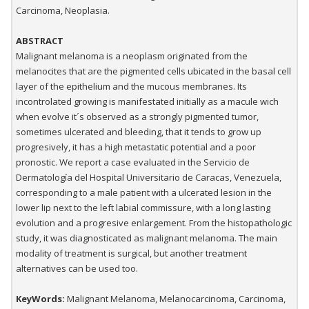
Carcinoma, Neoplasia.
ABSTRACT
Malignant melanoma is a neoplasm originated from the
melanocites that are the pigmented cells ubicated in the basal cell
layer of the epithelium and the mucous membranes. Its
incontrolated growing is manifestated initially as a macule wich
when evolve it´s observed as a strongly pigmented tumor,
sometimes ulcerated and bleeding, that it tends to grow up
progresively, it has a high metastatic potential and a poor
pronostic. We report a case evaluated in the Servicio de
Dermatología del Hospital Universitario de Caracas, Venezuela,
corresponding to a male patient with a ulcerated lesion in the
lower lip next to the left labial commissure, with a long lasting
evolution and a progresive enlargement. From the histopathologic
study, it was diagnosticated as malignant melanoma. The main
modality of treatment is surgical, but another treatment
alternatives can be used too.
KeyWords:
Malignant Melanoma, Melanocarcinoma, Carcinoma,