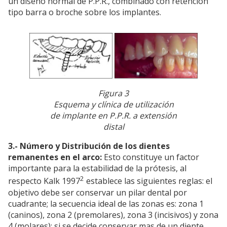
un diseño normal de P.P.R., combinado con retención
tipo barra o broche sobre los implantes.
Figura 3
Esquema y clínica de utilización
de implante en P.P.R. a extensión
distal
3.- Número y Distribución de los dientes
remanentes en el arco:
Esto constituye un factor
importante para la estabilidad de la prótesis, al
2
respecto Kalk 1997
establece las siguientes reglas: el
objetivo debe ser conservar un pilar dental por
cuadrante; la secuencia ideal de las zonas es: zona 1
(caninos), zona 2 (premolares), zona 3 (incisivos) y zona
4 (molares); si se decide conservar mas de un diente