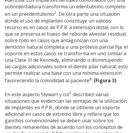
edéntula. Los implantes dentales combinados con una
sobredentadura transforma un edentulismo completo
2
en un preedéntulismo
. De otra parte una situación
donde el uso de implantes constituye un valioso
recurso es en casos de P.P.R. a extensión distal, con lo
que se preserva el hueso del reborde alveolar residual,
sobre todo en casos que antagonizan con una
dentición natural completa o una prótesis parcial fija; el
soporte en estos casos se transforma en uno similar a
una Clase III de Kennedy, eliminando o disminuyendo
las cargas adicionales sobre el diente pilar natural; esto
permite realizar una base con una mínima extensión
8
favoreciendo la comodidad al paciente
.
(Figura 3)
7
En este aspecto Stewart y col
describen varias
situaciones que evidencian las ventajas de la utilización
de implantes en P.P.R., donde se obtiene un soporte
adicional en casos de extremo libre y refiere que los
ganchos convencionales se deben usar sobre los
dientes remanentes de acuerdo con los conceptos de