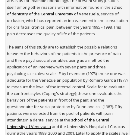
areas as for example odontology. The present study justifies
itself among other reasons with information found in the
school
of dentistry of the Central University of Venezuela
, service of
occlusion, which has reported an increasement in the consultation
for oralfacial cronical pain, between the years 1995 - 1998. This
pain decreases the quality of life of the patients.
The aims of this study are to establish the possible relations
between the behaviors of the patients in the presence of pain
and three psychosocial variables using as a method the
application of an interview with seven parts and three
psychological scales: scale I-E by Levenson (1973), these one was
adequate for the Venezuelan population by Romero Garcia (1977)
to measure the level of the internal control. Scale for to evaluate
the confront styles (Coping's strategy); these one evaluates the
behaviors of the patients in front of the pain; and the
questionnaire for social protection by Dunn and col. (1987). Fifty
patients were selected from the pool of patients with pain
attending in a dental service at the
school of the Central
University of Venezuela
and the University's Hospital of Caracas
during the years 1999, 2000 and 2001. Later to apply the scales, we