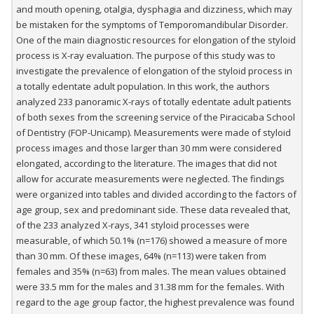
and mouth opening, otalgia, dysphagia and dizziness, which may
be mistaken for the symptoms of Temporomandibular Disorder.
One of the main diagnostic resources for elongation of the styloid
process is X-ray evaluation. The purpose of this study was to
investigate the prevalence of elongation of the styloid process in
a totally edentate adult population. In this work, the authors
analyzed 233 panoramic X-rays of totally edentate adult patients
of both sexes from the screening service of the Piracicaba School
of Dentistry (FOP-Unicamp). Measurements were made of styloid
process images and those larger than 30 mm were considered
elongated, according to the literature. The images that did not
allow for accurate measurements were neglected. The findings
were organized into tables and divided according to the factors of
age group, sex and predominant side. These data revealed that,
of the 233 analyzed X-rays, 341 styloid processes were
measurable, of which 50.1% (n=176) showed a measure of more
than 30 mm. Of these images, 64% (n=113) were taken from
females and 35% (n=63) from males. The mean values obtained
were 33.5 mm for the males and 31.38 mm for the females. With
regard to the age group factor, the highest prevalence was found