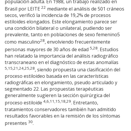
populación adulta. En 1988, un trabajo realizado en
22
Brasil por LEITE
mediante el análisis de 501 cráneos
secos, verificó la incidencia de 19,2% de procesos
estiloides elongados. Este elongamiento parece ser
una condición bilateral o unilateral, pudiendo ser
prevalente, tanto en poblaciones de sexo femenino5
28
como masculino
, envolviendo frecuentemente
5,28
personas mayores de 30 años de edad
. Estudios
han relatado la importancia del análisis radiográfico
transcraneano en el diagnóstico de estas anomalías
5,15,21,24,25,28
, siendo propuesta una clasificación del
proceso estiloideo basada en las características
radiográficas en elongamiento, pseudo articulado y
segmentado 22. Las propuestas terapéuticas
generalmente sugieren la sección quirúrgica del
4,6,11,15,18,29
proceso estiloide
. Entretanto,
tratamientos conservadores también han admitido
resultados favorables en la remisión de los síntomas
30
presentes
.