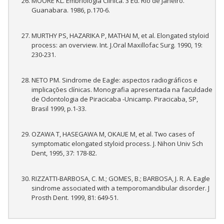
MOORE KL. Embriologia Clínica. 3 Ed. Rio de Janeiro.
Guanabara. 1986, p.170-6.
MURTHY PS, HAZARIKA P, MATHAI M, et al. Elongated styloid
process: an overview. Int. J.Oral Maxillofac Surg. 1990, 19:
230-231.
NETO PM. Sindrome de Eagle: aspectos radiográficos e
implicações clínicas. Monografia apresentada na faculdade
de Odontologia de Piracicaba -Unicamp. Piracicaba, SP,
Brasil 1999, p.1-33.
OZAWA T, HASEGAWA M, OKAUE M, et al. Two cases of
symptomatic elongated styloid process. J. Nihon Univ Sch
Dent, 1995, 37: 178-82.
RIZZATTI-BARBOSA, C. M.; GOMES, B.; BARBOSA, J. R. A. Eagle
sindrome associated with a temporomandibular disorder. J
Prosth Dent. 1999, 81: 649-51.