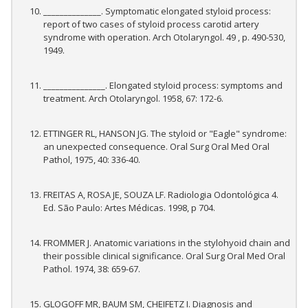
______________. Symptomatic elongated styloid process:
report of two cases of styloid process carotid artery
syndrome with operation. Arch Otolaryngol. 49 , p. 490-530,
1949.
_______________. Elongated styloid process: symptoms and
treatment. Arch Otolaryngol. 1958, 67: 172-6.
ETTINGER RL, HANSON JG. The styloid or "Eagle" syndrome:
an unexpected consequence. Oral Surg Oral Med Oral
Pathol, 1975, 40: 336-40.
FREITAS A, ROSA JE, SOUZA LF. Radiologia Odontológica 4.
Ed. São Paulo: Artes Médicas. 1998, p 704.
FROMMER J. Anatomic variations in the stylohyoid chain and
their possible clinical significance. Oral Surg Oral Med Oral
Pathol. 1974, 38: 659-67.
GLOGOFF MR, BAUM SM, CHEIFETZ I. Diagnosis and