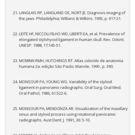
LANGLAIS RP, LANGLAND OE, NORT JE. Diagnosis imaging of
the jaws. Philadelphia; Willians & Wilkins. 1995, p. 617-21.
LEITE HF, NICCOLI FILHO WD, LIBERTI EA, et al. Prevalence of
elongated stylohyoid ligament in human skull. Rev. Odont.
UNESP. 1988, 17:145-51.
MCMINN RMH, HUTCHINGS RT. Atlas colorido de anatomia
humana 2a. edição São Paulo; Manole. 1990 , p. 390.
MONSOUR PA, YOUNG WG. Variability of the styloid
ligament in panoramic radiographs. Oral Surg. Oral Med.
Oral Pathol, 1986, 61:522-6.
MONSOUR PA, MENDONZA AR. Visualization of the maxillary
sinus and styloid process using rotational panoramic
radiographs. Aust Dent. J. 1991, 36: 5-10.