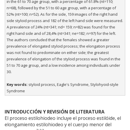
in the 61 to 70 age group, with a percentage of 61.8% (nt=110;
n=68), followed by the 51 to 60 age group, with a percentage of
52% (nt=100; n=52). As for the side, 159 images of the right hand
side styloid process and 182 of the left hand side were measured.
A prevalence of 24% (nt=341; nd= 159; n=82) was found for the
right hand side and of 28,4% (nt=341; ne=182; n=97) for the left.
The authors concluded that the females showed a greater
prevalence of elongated styloid process; the elongation process
was not found to predominate on either side; the greatest
prevalence of elongation of the styloid process was found in the
51 to 70 age group, and a low incidence among individuals under
30.
Key words:
styloid process, Eagle's Syndrome, Stylohyoid-style
Syndrome
INTRODUCCIÓN Y REVISIÓN DE LITERATURA
El proceso estilohiodeo incluye el proceso estilóide, el
elongamiento estilohiodeo y el cuerpo menor del