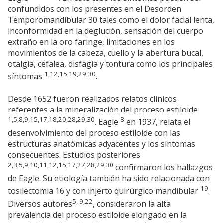
confundidos con los presentes en el Desorden
Temporomandibular 30 tales como el dolor facial lenta,
inconformidad en la deglución, sensación del cuerpo
extraño en la oro faringe, limitaciones en los
movimientos de la cabeza, cuello y la abertura bucal,
otalgia, cefalea, disfagia y tontura como los principales
1,12,15,19,29,30
síntomas
.
Desde 1652 fueron realizados relatos clínicos
referentes a la mineralización del proceso estiloide
1,5,8,9,15,17,18,20,28,29,30
8
. Eagle
en 1937, relata el
desenvolvimiento del proceso estiloide con las
estructuras anatómicas adyacentes y los síntomas
consecuentes. Estudios posteriores
2,3,5,9,10,11,12,15,17,27,28,29,30
confirmaron los hallazgos
de Eagle. Su etiología también ha sido relacionada con
19
tosilectomia 16 y con injerto quirúrgico mandibular
.
5, 9,22
Diversos autores
, consideraron la alta
prevalencia del proceso estiloide elongado en la