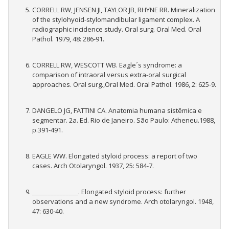
CORRELL RW, JENSEN JI, TAYLOR JB, RHYNE RR. Mineralization
of the stylohyoid-stylomandibular ligament complex. A
radiographic incidence study. Oral surg. Oral Med. Oral
Pathol. 1979, 48: 286-91.
CORRELL RW, WESCOTT WB. Eagle´s syndrome: a
comparison of intraoral versus extra-oral surgical
approaches. Oral surg.,Oral Med. Oral Pathol. 1986, 2: 625-9.
DANGELO JG, FATTINI CA. Anatomia humana sistêmica e
segmentar. 2a. Ed. Rio de Janeiro. São Paulo: Atheneu.1988,
p.391-491.
EAGLE WW. Elongated styloid process: a report of two
cases. Arch Otolaryngol. 1937, 25: 584-7.
_______________. Elongated styloid process: further
observations and a new syndrome. Arch otolaryngol. 1948,
47: 630-40.