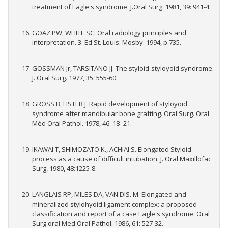
treatment of Eagle's syndrome. J.Oral Surg. 1981, 39: 941-4.
GOAZ PW, WHITE SC. Oral radiology principles and
interpretation. 3. Ed St. Louis: Mosby. 1994, p.735.
GOSSMAN Jr, TARSITANO JJ. The styloid-styloyoid syndrome.
J. Oral Surg. 1977, 35: 555-60.
GROSS B, FISTER J. Rapid development of styloyoid
syndrome after mandibular bone grafting. Oral Surg. Oral
Méd Oral Pathol. 1978, 46: 18 -21.
IKAWAI T, SHIMOZATO K., ACHIAI S. Elongated Styloid
process as a cause of difficult intubation. J. Oral Maxillofac
Surg, 1980, 48:1225-8.
LANGLAIS RP, MILES DA, VAN DIS. M. Elongated and
mineralized stylohyoid ligament complex: a proposed
classification and report of a case Eagle's syndrome. Oral
Surg oral Med Oral Pathol. 1986, 61: 527-32.