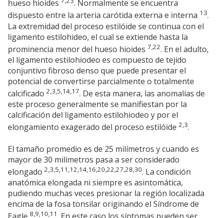
7,23
hueso hioides
. Normalmente se encuentra
13
dispuesto entre la arteria carótida externa e interna
.
La extremidad del proceso estilóide se continua con el
ligamento estilohideo, el cual se extiende hasta la
7,22
prominencia menor del hueso hioides
. En el adulto,
el ligamento estilohiodeo es compuesto de tejido
conjuntivo fibroso denso que puede presentar el
potencial de convertirse parcialmente o totalmente
2,3,5,14,17
calcificado
. De esta manera, las anomalías de
este proceso generalmente se manifiestan por la
calcificación del ligamento estilohiodeo y por el
2,3
elongamiento exagerado del proceso estilóide
.
El tamaño promedio es de 25 milímetros y cuando es
mayor de 30 milímetros pasa a ser considerado
2,3,5,11,12,14,16,20,22,27,28,30
elongado
. La condición
anatómica elongada ni siempre es asintomática,
pudiendo muchas veces presionar la región localizada
encima de la fosa tonsilar originando el Síndrome de
8,9,10,11
Eagle
. En este caso los síntomas pueden ser