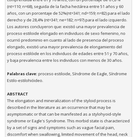
(nt=110; n=68), seguida de la facha hectárea entre 51 años y 60
años, con un porcentaje de 52%(nt=341; nd=159; n=82) para el lado
derecho y de 28,4% (nt=341; ne=182; n=97) para el lado izquierdo.
Los autores concluyeron que: existió una mayor prevalencia de
proceso estiloide elongado en individuos de sexo femenino, no
ocurrió predominio en cuanto al lado de presencia del proceso
elongado, existió una mayor prevalencia de elongamiento del
proceso estilóide en los individuos de edades entre 51 y 70 años,
y baja prevalencia entre los individuos con menos de 30 años.
Palabras clave:
proceso estiloide, Síndrome de Eagle, Síndrome
Estilo-estilohióideo.
ABSTRACT
The elongation and mineralization of the styloid process is
described in the literature as an occurrence that may be
asymptomatic or that can be manifested as a stylohyoid-style
syndrome or Eagle's Syndrome. This morbid state is characterized
by a set of signs and symptoms such as vague facial pain,
discomfort when swallowing, limited movement of the head, neck