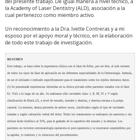
del presente trabajo. De igual manera a nivel técnico, a
la Academy of Laser Dentistry (ALD), asociación a la
cual pertenezco como miembro activo.
Un reconocimiento a la Dra. Ivette Contreras y a mi
esposo por el apoyo moral y técnico, en la elaboración
de todo este trabajo de investigación.
RESUMEN
Este trabajo, se basa sobre la experiencia clínica con el láser de Erbio, por ser éste, el más reciente
de todos los tipos de láser de aplicación en las diferentes especialidades de la Odontología. Además,
de ser el utilizado e indicado específicamente para el tratamiento sobre los tejidos dentarios duros.
(1) Se presentarán experiencias obtenidas en la clínica privada sobre pacientes tratados con el láser
Er: YAG a lo largo de un año. Se realizaron sólo cavidades clase: I, II, III, IV y V según
clasificación de Black (2), a nivel de esmalte, esmalte y dentina, y dentina cercana a la pulpa
cameral. La muestra, abarca pacientes de ambos sexos, clasificados según el tipo de cavidades
tratadas y según valoración verbal del dolor. Todos los tratamientos se realizaron sin anestesia y sin
utilizar ácido fosfórico al 35%, para el grabado de la superficie del esmalte y la dentina. Los
pacientes no tuvieron sintomatología operatoria ni post-operatoria y se mostraron sorprendidos por
la rapidez, lo indoloro y lo silencioso del procedimiento.