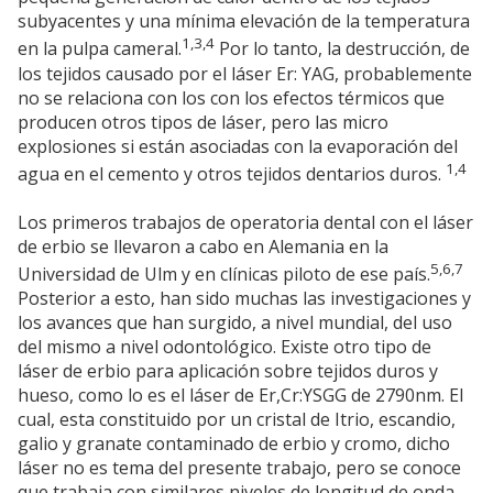
subyacentes y una mínima elevación de la temperatura
1,3,4
en la pulpa cameral.
Por lo tanto, la destrucción, de
los tejidos causado por el láser Er: YAG, probablemente
no se relaciona con los con los efectos térmicos que
producen otros tipos de láser, pero las micro
explosiones si están asociadas con la evaporación del
1,4
agua en el cemento y otros tejidos dentarios duros.
Los primeros trabajos de operatoria dental con el láser
de erbio se llevaron a cabo en Alemania en la
5,6,7
Universidad de Ulm y en clínicas piloto de ese país.
Posterior a esto, han sido muchas las investigaciones y
los avances que han surgido, a nivel mundial, del uso
del mismo a nivel odontológico. Existe otro tipo de
láser de erbio para aplicación sobre tejidos duros y
hueso, como lo es el láser de Er,Cr:YSGG de 2790nm. El
cual, esta constituido por un cristal de Itrio, escandio,
galio y granate contaminado de erbio y cromo, dicho
láser no es tema del presente trabajo, pero se conoce
que trabaja con similares niveles de longitud de onda