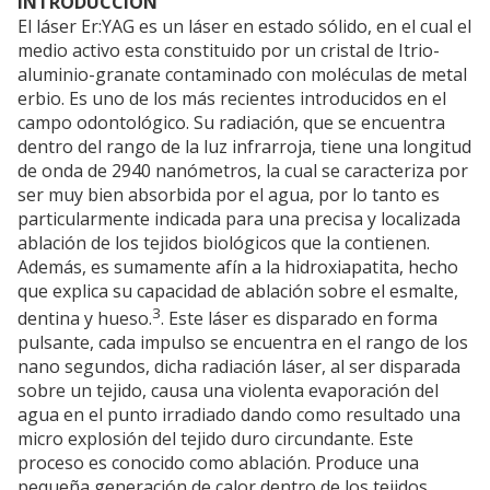
INTRODUCCIÓN
El láser Er:YAG es un láser en estado sólido, en el cual el
medio activo esta constituido por un cristal de Itrio-
aluminio-granate contaminado con moléculas de metal
erbio. Es uno de los más recientes introducidos en el
campo odontológico. Su radiación, que se encuentra
dentro del rango de la luz infrarroja, tiene una longitud
de onda de 2940 nanómetros, la cual se caracteriza por
ser muy bien absorbida por el agua, por lo tanto es
particularmente indicada para una precisa y localizada
ablación de los tejidos biológicos que la contienen.
Además, es sumamente afín a la hidroxiapatita, hecho
que explica su capacidad de ablación sobre el esmalte,
3
dentina y hueso.
. Este láser es disparado en forma
pulsante, cada impulso se encuentra en el rango de los
nano segundos, dicha radiación láser, al ser disparada
sobre un tejido, causa una violenta evaporación del
agua en el punto irradiado dando como resultado una
micro explosión del tejido duro circundante. Este
proceso es conocido como ablación. Produce una
pequeña generación de calor dentro de los tejidos