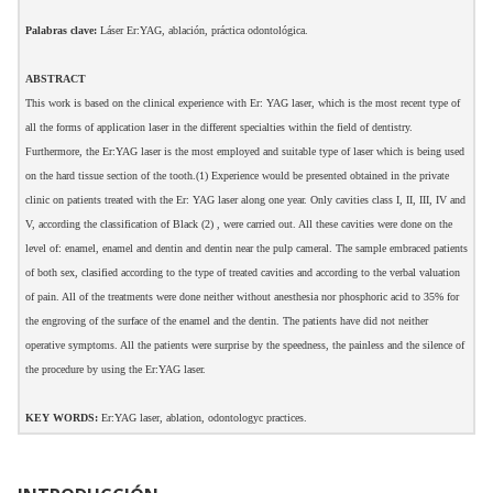
Palabras clave:
Láser Er:YAG, ablación, práctica odontológica.
ABSTRACT
This work is based on the clinical experience with Er: YAG laser, which is the most recent type of
all the forms of application laser in the different specialties within the field of dentistry.
Furthermore, the Er:YAG laser is the most employed and suitable type of laser which is being used
on the hard tissue section of the tooth.(1) Experience would be presented obtained in the private
clinic on patients treated with the Er: YAG laser along one year. Only cavities class I, II, III, IV and
V, according the classification of Black (2) , were carried out. All these cavities were done on the
level of: enamel, enamel and dentin and dentin near the pulp cameral. The sample embraced patients
of both sex, clasified according to the type of treated cavities and according to the verbal valuation
of pain. All of the treatments were done neither without anesthesia nor phosphoric acid to 35% for
the engroving of the surface of the enamel and the dentin. The patients have did not neither
operative symptoms. All the patients were surprise by the speedness, the painless and the silence of
the procedure by using the Er:YAG laser.
KEY WORDS:
Er:YAG laser, ablation, odontologyc practices.