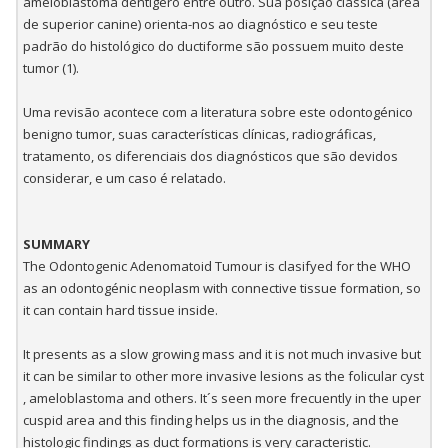
ameloblastoma dentígero entre outro. Sua posição clássica (área
de superior canine) orienta-nos ao diagnóstico e seu teste
padrão do histológico do ductiforme são possuem muito deste
tumor (1).
Uma revisão acontece com a literatura sobre este odontogénico
benigno tumor, suas características clínicas, radiográficas,
tratamento, os diferenciais dos diagnósticos que são devidos
considerar, e um caso é relatado.
SUMMARY
The Odontogenic Adenomatoid Tumour is clasifyed for the WHO
as an odontogénic neoplasm with connective tissue formation, so
it can contain hard tissue inside.
It presents as a slow growing mass and it is not much invasive but
it can be similar to other more invasive lesions as the folicular cyst
, ameloblastoma and others. It´s seen more frecuently in the uper
cuspid area and this finding helps us in the diagnosis, and the
histologic findings as duct formations is very caracteristic.