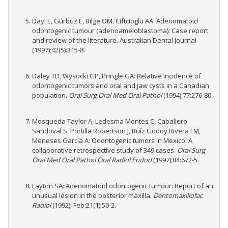
Dayi E, Gúrbúz E, Bilge OM, Ciftcioglu AA: Adenomatoid
odontogenic tumour (adenoameloblastoma): Case report
and review of the literature. Australian Dental Journal
(1997);42(5):315-8.
Daley TD, Wysocki GP, Pringle GA: Relative incidence of
odontogenic tumors and oral and jaw cysts in a Canadian
population.
Oral Surg Oral Med Oral Pathol
(1994);77:276-80.
Mosqueda Taylor A, Ledesma Montes C, Caballero
Sandoval S, Portilla Robertson J, Ruíz Godoy Rivera LM,
Meneses García A: Odontogenic tumors in Mexico. A
collaborative retrospective study of 349 cases.
Oral Surg
Oral Med Oral Pathol Oral Radiol Endod
(1997);84:672-5.
Layton SA: Adenomatoid odontogenic tumour: Report of an
unusual lesion in the posterior maxilla.
Dentomaxillofac
Radiol
(1992); Feb;21(1):50-2.