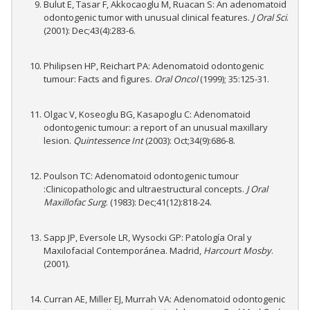
Bulut E, Tasar F, Akkocaoglu M, Ruacan S: An adenomatoid
odontogenic tumor with unusual clinical features.
J Oral Sci
.
(2001): Dec;43(4):283-6.
Philipsen HP, Reichart PA: Adenomatoid odontogenic
tumour: Facts and figures.
Oral Oncol
(1999); 35:125-31.
Olgac V, Koseoglu BG, Kasapoglu C: Adenomatoid
odontogenic tumour: a report of an unusual maxillary
lesion.
Quintessence Int
(2003): Oct;34(9):686-8.
Poulson TC: Adenomatoid odontogenic tumour
:Clinicopathologic and ultraestructural concepts.
J Oral
Maxillofac Surg
. (1983): Dec;41(12):818-24.
Sapp JP, Eversole LR, Wysocki GP: Patología Oral y
Maxilofacial Contemporánea. Madrid,
Harcourt Mosby
.
(2001).
Curran AE, Miller EJ, Murrah VA: Adenomatoid odontogenic