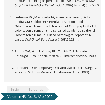
tumour presenting as periapical desease.
Oral Med Oral
Surg Oral Pathol Oral Radiol Endod
. (1997): Nov;84(5):557-560.
Ledesma MC, Mosqueda TA, Romero de León E, De La
Piedra GM, Goldberg JP, Portilla RJ: Adenomatoid
Odontogenic Tumour with features of Calcifying Epithelial
Odontogenic Tumour. (The so-called Combined Epithelial
Odontogenic Tumour). Clinico-pathological report of 12
cases.
Oral Oncol, Eur J Cancer
(1993);29:221-4.
Shafer WG, Hine MK, Levy BM, Tomich ChE: Tratado de
Patología Bucal. 4ª edic. México DF, Interamericana. (1986).
Peterson LJ: Contemporary Oral and Maxillofacial Surgery.
2da edic. St. Louis Missouri, Mosby-Year Book. (1993).
Inicio
Ediciones
Volumen 43, No. 3, Año 2005