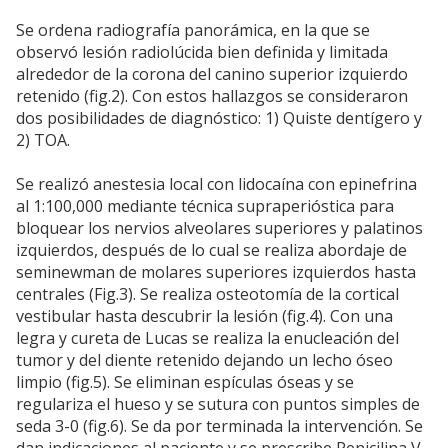
Se ordena radiografía panorámica, en la que se
observó lesión radiolúcida bien definida y limitada
alrededor de la corona del canino superior izquierdo
retenido (fig.2). Con estos hallazgos se consideraron
dos posibilidades de diagnóstico: 1) Quiste dentígero y
2) TOA.
Se realizó anestesia local con lidocaína con epinefrina
al 1:100,000 mediante técnica supraperióstica para
bloquear los nervios alveolares superiores y palatinos
izquierdos, después de lo cual se realiza abordaje de
seminewman de molares superiores izquierdos hasta
centrales (Fig.3). Se realiza osteotomía de la cortical
vestibular hasta descubrir la lesión (fig.4). Con una
legra y cureta de Lucas se realiza la enucleación del
tumor y del diente retenido dejando un lecho óseo
limpio (fig.5). Se eliminan espículas óseas y se
regulariza el hueso y se sutura con puntos simples de
seda 3-0 (fig.6). Se da por terminada la intervención. Se
dan indicaciones al paciente y se prescribe Penicilina V