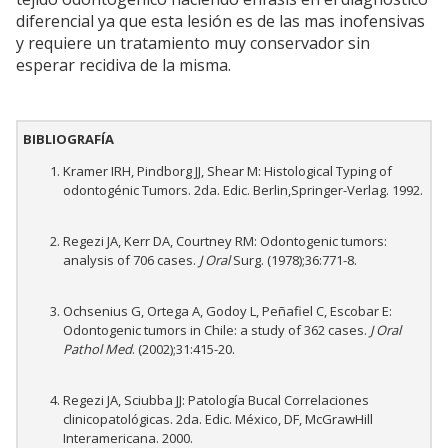
diferencial ya que esta lesión es de las mas inofensivas
y requiere un tratamiento muy conservador sin
esperar recidiva de la misma.
BIBLIOGRAFÍA
Kramer IRH, Pindborg JJ, Shear M: Histological Typing of
odontogénic Tumors. 2da. Edic. Berlin,Springer-Verlag. 1992.
Regezi JA, Kerr DA, Courtney RM: Odontogenic tumors:
analysis of 706 cases.
J Oral
Surg. (1978);36:771-8.
Ochsenius G, Ortega A, Godoy L, Peñafiel C, Escobar E:
Odontogenic tumors in Chile: a study of 362 cases.
J Oral
Pathol Med
. (2002);31:415-20.
Regezi JA, Sciubba JJ: Patología Bucal Correlaciones
clinicopatológicas. 2da. Edic. México, DF, McGrawHill
Interamericana. 2000.