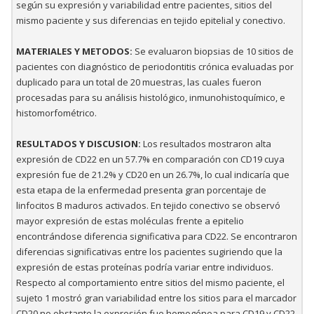
según su expresión y variabilidad entre pacientes, sitios del
mismo paciente y sus diferencias en tejido epitelial y conectivo.
MATERIALES Y METODOS:
Se evaluaron biopsias de 10 sitios de
pacientes con diagnóstico de periodontitis crónica evaluadas por
duplicado para un total de 20 muestras, las cuales fueron
procesadas para su análisis histológico, inmunohistoquímico, e
histomorfométrico.
RESULTADOS Y DISCUSION:
Los resultados mostraron alta
expresión de CD22 en un 57.7% en comparación con CD19 cuya
expresión fue de 21.2% y CD20 en un 26.7%, lo cual indicaría que
esta etapa de la enfermedad presenta gran porcentaje de
linfocitos B maduros activados. En tejido conectivo se observó
mayor expresión de estas moléculas frente a epitelio
encontrándose diferencia significativa para CD22. Se encontraron
diferencias significativas entre los pacientes sugiriendo que la
expresión de estas proteínas podría variar entre individuos.
Respecto al comportamiento entre sitios del mismo paciente, el
sujeto 1 mostró gran variabilidad entre los sitios para el marcador
CD20 no obstante la expresión fue homogénea para CD19 y CD22