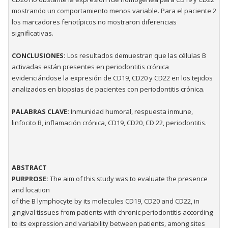
mostrando un comportamiento menos variable. Para el paciente 2
los marcadores fenotípicos no mostraron diferencias
significativas.
CONCLUSIONES:
Los resultados demuestran que las células B
activadas están presentes en periodontitis crónica
evidenciándose la expresión de CD19, CD20 y CD22 en los tejidos
analizados en biopsias de pacientes con periodontitis crónica.
PALABRAS CLAVE:
Inmunidad humoral, respuesta inmune,
linfocito B, inflamación crónica, CD19, CD20, CD 22, periodontitis.
ABSTRACT
PURPROSE:
The aim of this study was to evaluate the presence
and location
of the B lymphocyte by its molecules CD19, CD20 and CD22, in
gingival tissues from patients with chronic periodontitis according
to its expression and variability between patients, among sites