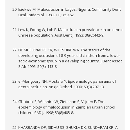
Isiekwe M. Malocclusion in Lagos, Nigeria. Community Dent
Oral Epidemiol. 1983; 11(1):59-62.
Lew K, Foong W, Loh E. Malocclusion prevalence in an ethnic
Chinese population. Aust Dent J. 1993; 38(6):442-9.
DE MUELENAERE KR, WILTSHIRE WA. The status of the
developing occlusion of 8-9 year-old children from a lower
socio-economic group in a developing country. J Dent Assoc
S Afr 1995; 50(3): 113-8.
el-Mangoury NH, Mostafa Y. Epidemiologic panorama of
dental occlusion. Angle Orthod. 1990; 60(3):207-13.
Ghabrial E, Wiltshire W, Zietsman S, Viljoen E. The
epidemiology of malocclusion in Zambian urban school
children. SAD J. 1998; 53(8):405-8.
KHARBANDA OP, SIDHU SS, SHUKLA DK, SUNDARAM KR. A