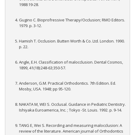
1988:19-28.
Gugino C. Bioprofressive Therapy/Occlusion; RMO Editors.
1979. p. 3-12.
Hamish T. Occlusion. Butten Worth & Co. Ltd. London. 1990.
p. 22.
Angle, E.H. Classification of malocclusion. Dental Cosmos,
1899, 41(18):248-63;350-57.
Anderson, G.M. Practical Orthodontics. 7th Edition. Ed.
Mosby, USA. 1948; pp 95-120.
NAKATA M, WEI S. Occlusal. Guidance in Pediatric Dentistry.
Ishiyaka Euroamerica, Inc. ; Tokyo -St. Louis. 1992. p. 9-14.
TANG E, Wei S. Recording and measuring malocclusion: A
review of the literature. American journal of Orthodontics