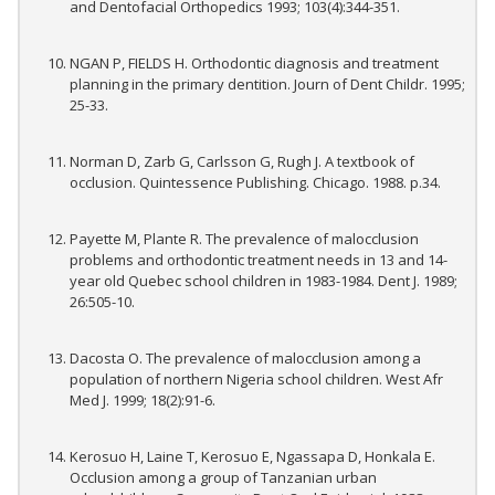
and Dentofacial Orthopedics 1993; 103(4):344-351.
NGAN P, FIELDS H. Orthodontic diagnosis and treatment
planning in the primary dentition. Journ of Dent Childr. 1995;
25-33.
Norman D, Zarb G, Carlsson G, Rugh J. A textbook of
occlusion. Quintessence Publishing. Chicago. 1988. p.34.
Payette M, Plante R. The prevalence of malocclusion
problems and orthodontic treatment needs in 13 and 14-
year old Quebec school children in 1983-1984. Dent J. 1989;
26:505-10.
Dacosta O. The prevalence of malocclusion among a
population of northern Nigeria school children. West Afr
Med J. 1999; 18(2):91-6.
Kerosuo H, Laine T, Kerosuo E, Ngassapa D, Honkala E.
Occlusion among a group of Tanzanian urban