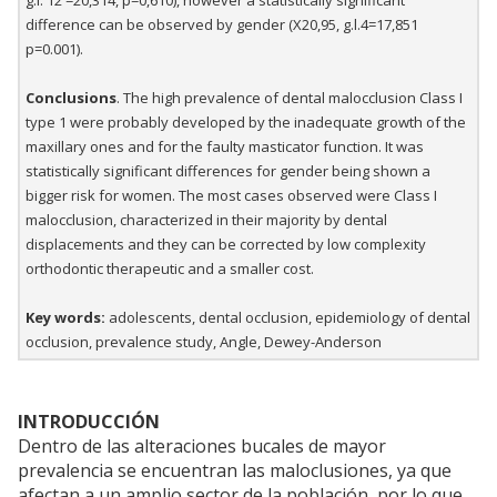
g.l. 12 =20,314, p=0,610), however a statistically significant
difference can be observed by gender (X20,95, g.l.4=17,851
p=0.001).
Conclusions
. The high prevalence of dental malocclusion Class I
type 1 were probably developed by the inadequate growth of the
maxillary ones and for the faulty masticator function. It was
statistically significant differences for gender being shown a
bigger risk for women. The most cases observed were Class I
malocclusion, characterized in their majority by dental
displacements and they can be corrected by low complexity
orthodontic therapeutic and a smaller cost.
Key words:
adolescents, dental occlusion, epidemiology of dental
occlusion, prevalence study, Angle, Dewey-Anderson
INTRODUCCIÓN
Dentro de las alteraciones bucales de mayor
prevalencia se encuentran las maloclusiones, ya que
afectan a un amplio sector de la población, por lo que