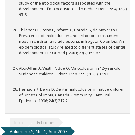
study of the etiological factors associated with the
development of malocclusion. J Clin Pediatr Dent 1994; 18(2):
95-8.
Thilander B, Pena L, Infante C, Parada S, de Mayorga C.
Prevalence of malocclusion and orthodontic treatment
need in children and adolescents in Bogotá, Colombia. An
epidemiological study related to different stages of dental
development. Eur Orthod J. 2001; 23(2):153-67.
Abu-Affan A, Wisth P, Boe O. Malocclusion in 12-year-old
Sudanese children. Odont. Trop. 1990; 13(3):87-93.
Harrison R, Davis D. Dental malocclusion in native children
of British Columbia, Canada. Community Dent Oral
Epidemiol. 1996; 24(3):217-21.
Inicio
Ediciones
Volumen 45, No. 1, Año 2007