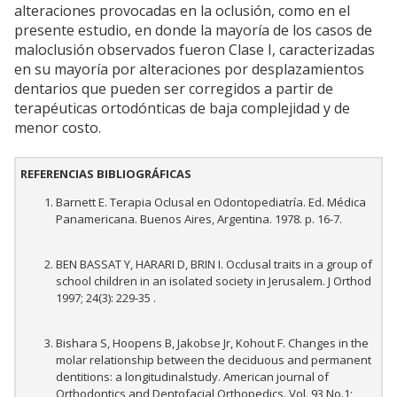
alteraciones provocadas en la oclusión, como en el
presente estudio, en donde la mayoría de los casos de
maloclusión observados fueron Clase I, caracterizadas
en su mayoría por alteraciones por desplazamientos
dentarios que pueden ser corregidos a partir de
terapéuticas ortodónticas de baja complejidad y de
menor costo.
REFERENCIAS BIBLIOGRÁFICAS
Barnett E. Terapia Oclusal en Odontopediatría. Ed. Médica
Panamericana. Buenos Aires, Argentina. 1978. p. 16-7.
BEN BASSAT Y, HARARI D, BRIN I. Occlusal traits in a group of
school children in an isolated society in Jerusalem. J Orthod
1997; 24(3): 229-35 .
Bishara S, Hoopens B, Jakobse Jr, Kohout F. Changes in the
molar relationship between the deciduous and permanent
dentitions: a longitudinalstudy. American journal of
Orthodontics and Dentofacial Orthopedics. Vol. 93 No.1;