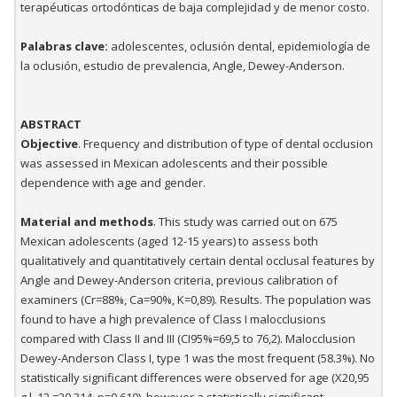
terapéuticas ortodónticas de baja complejidad y de menor costo.
Palabras clave:
adolescentes, oclusión dental, epidemiología de
la oclusión, estudio de prevalencia, Angle, Dewey-Anderson.
ABSTRACT
Objective
. Frequency and distribution of type of dental occlusion
was assessed in Mexican adolescents and their possible
dependence with age and gender.
Material and methods
. This study was carried out on 675
Mexican adolescents (aged 12-15 years) to assess both
qualitatively and quantitatively certain dental occlusal features by
Angle and Dewey-Anderson criteria, previous calibration of
examiners (Cr=88%, Ca=90%, K=0,89). Results. The population was
found to have a high prevalence of Class I malocclusions
compared with Class II and III (CI95%=69,5 to 76,2). Malocclusion
Dewey-Anderson Class I, type 1 was the most frequent (58.3%). No
statistically significant differences were observed for age (X20,95