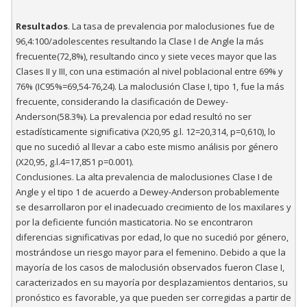
Resultados
. La tasa de prevalencia por maloclusiones fue de
96,4:100/adolescentes resultando la Clase I de Angle la más
frecuente(72,8%), resultando cinco y siete veces mayor que las
Clases II y III, con una estimación al nivel poblacional entre 69% y
76% (IC95%=69,54-76,24). La maloclusión Clase I, tipo 1, fue la más
frecuente, considerando la clasificación de Dewey-
Anderson(58.3%). La prevalencia por edad resultó no ser
estadísticamente significativa (X20,95 g.l. 12=20,314, p=0,610), lo
que no sucedió al llevar a cabo este mismo análisis por género
(X20,95, g.l.4=17,851 p=0.001).
Conclusiones. La alta prevalencia de maloclusiones Clase I de
Angle y el tipo 1 de acuerdo a Dewey-Anderson probablemente
se desarrollaron por el inadecuado crecimiento de los maxilares y
por la deficiente función masticatoria. No se encontraron
diferencias significativas por edad, lo que no sucedió por género,
mostrándose un riesgo mayor para el femenino. Debido a que la
mayoría de los casos de maloclusión observados fueron Clase I,
caracterizados en su mayoría por desplazamientos dentarios, su
pronóstico es favorable, ya que pueden ser corregidas a partir de