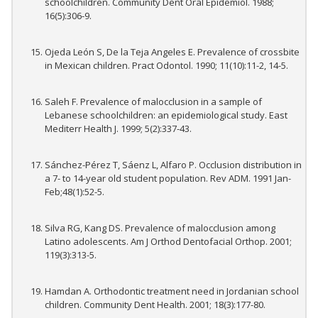
schoolchildren. Community Dent Oral Epidemiol. 1988;
16(5):306-9.
Ojeda León S, De la Teja Angeles E. Prevalence of crossbite
in Mexican children. Pract Odontol. 1990; 11(10):11-2, 14-5.
Saleh F. Prevalence of malocclusion in a sample of
Lebanese schoolchildren: an epidemiological study. East
Mediterr Health J. 1999; 5(2):337-43.
Sánchez-Pérez T, Sáenz L, Alfaro P. Occlusion distribution in
a 7- to 14-year old student population. Rev ADM. 1991 Jan-
Feb;48(1):52-5.
Silva RG, Kang DS. Prevalence of malocclusion among
Latino adolescents. Am J Orthod Dentofacial Orthop. 2001;
119(3):313-5.
Hamdan A. Orthodontic treatment need in Jordanian school
children. Community Dent Health. 2001; 18(3):177-80.