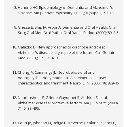
Hendrie HC. Epidemiology of Dementia and Alzheimer's
Disease. Am J Geriatr Psychiatry. (1998); 6 (suppl1): S3-18.
Ghezzi E, Ship JA, Arbor A. Dementia and Oral Health. Oral
Surg Oral Med Oral Pathol Oral Radiol Endod. (2000); 89: 2-5.
Galazko D. New approaches to diagnose and treat
Alzheimer's disease: a glimpse of the future. Clin Geriatr
Med. (2001); 17: 393-410.
Chung JA, Cummings JL. Neurobehavioral and
neuropsychiatric symptoms in Alzheimer's disease:
characteristics and treatment. Neurol Clin. (2000); 18: 829-46.
Nourhashemi F, Gillette-Guyonnet S, Andrieu S, et al.
Alzheimer disease: protective factors. Am J Clin Nutr. (2000);
71: 643S-49S.
Court JA, Johnson M, Religa D, Keverne J, Kalaria R, Jaros E,