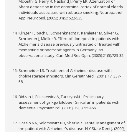
McKeith IG, Perry R, Naslund J, Perry EK. Attenuation of
Abeta deposition in the entorhinal cortex of normal elderly
individuals associated with tobacco smoking. Neuropathol
Appl Neurobiol. (2005); 31(5): 522-535.
Klinger T, Ibach B, Schoenknecht P, Kamleiter M, Silver G,
Schroeder J, Mielke R. Effect of donepezil in patients with
Alzheimer's disease previously untreated or treated with
memantine or nootropic agents in Germany: an
observational study. Curr Med Res Opin. (2005);21(5):723-32.
Scheneider LS. Treatment of Alzheimer disease with
cholinesterase inhibitors. Clin Geriatr Med. (2001); 17: 337-
58.
Bidzan L, Biliekiewicz A, Turczynski J. Preliminary
assessment of ginkgo bilobae (Ginkofar) in patients with
dementia. Psychiatr Pol. (2005); 39(3): 559-66.
Ocasio NA, Solomowitz BH, Sher MR. Dental Management of
the patient with Alzheimer's disease. N Y State Dent J. (2000);