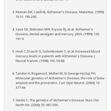
Reiman EM, Caelli RJ. Alzheimer's Disease. Maturitas. (1999);
15:31: 185-200.
Saxe SR, Wekstein MW, Kryscio RJ, et al. Alzheimer's
Disease, dental amalgam and mercury. JADA. (1999); 130:
191-9.
Hock C, Drasch G, Golombowski S, et al. Increased blood
mercury levels in patients with Alzheimer's Disease. J
Neural Transm. (1998); 105: 59-68.
Tandon A, Rogaeva E, Mullan M, St George-Hyslop PH.
Molecular genetics of Alzheimer's Disease: the role of beta-
amyloid and the presenilins. Curr Opin Neurol. (2000); 13:
377-84.
Steele C. The genetics of Alzheimer's Disease. Nurs Clin
North Am. (2000); 35: 687-394.