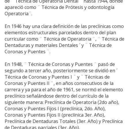
de ¨ Técnica de Operatoria Dental ¨ hasta 1944, donde
apareció como ¨ Técnica de Prótesis y odontología
Operatoria¨.
En 1946 hay una clara definición de las preclínicas como
elementos estructurales parcelados dentro del plan
curricular como ¨ Técnica de Operatoria ¨, ¨ Técnica de
Dentaduras y materiales Dentales ´ y ¨ Técnica de
Coronas y Puentes ¨.
En 1948, ¨ Técnica de Coronas y Puentes ¨ pasó de
segundo a tercer año, posteriormente se dividió en ´
Técnica de Coronas y Puentes I ¨ y ¨ Técnicas de
Coronas y Puentes II ¨, en años consecutivos de la
carrera y ya para el año de 1961, se normó el elemento
preclínico señalándose dentro del currículo de la
siguiente manera: Preclínica de Operatoria (2do año),
Coronas y Puentes Fijos I (preclínica, 2do. Año),
Coronas y Puentes Fijos II (preclínica 3er. Año),
Preclínica de Dentaduras Totales (3er. Año) y Preclínica
de Dentaduras parciales (3er. Año).