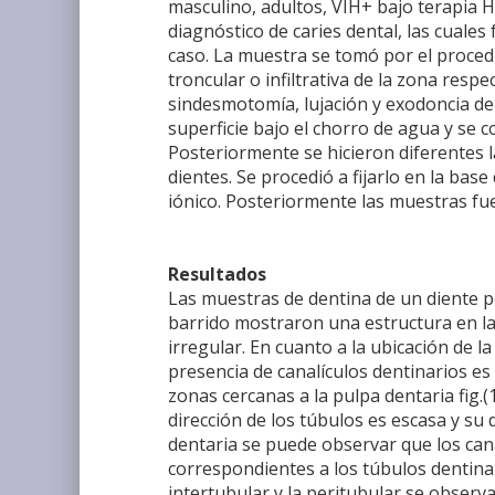
masculino, adultos, VIH+ bajo terapia H
diagnóstico de caries dental, las cuale
caso. La muestra se tomó por el procedi
troncular o infiltrativa de la zona respe
sindesmotomía, lujación y exodoncia del
superficie bajo el chorro de agua y se c
Posteriormente se hicieron diferentes la
dientes. Se procedió a fijarlo en la base
iónico. Posteriormente las muestras fue
Resultados
Las muestras de dentina de un diente p
barrido mostraron una estructura en la 
irregular. En cuanto a la ubicación de l
presencia de canalículos dentinarios e
zonas cercanas a la pulpa dentaria fig.(
dirección de los túbulos es escasa y su 
dentaria se puede observar que los ca
correspondientes a los túbulos dentinar
intertubular y la peritubular se observa