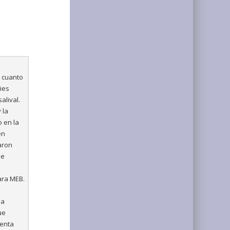
n cuanto
ies
alival.
 la
 en la
en
maron
ue
ara MEB.
la
ue
senta