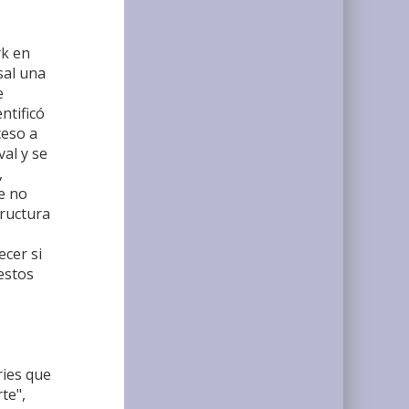
s
rk en
sal una
e
ntificó
ceso a
val y se
,
e no
tructura
ecer si
estos
ries que
te",