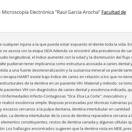
e Microscopía Electrónica "Raul García Arocha"
Facultad de
 cualquier injuria a la que pueda estar expuesto el diente toda la vida. E
no se asocia con la etapa SIDA Además se encontró alta prevalencia de car
dio longitudinal, el índice aumentó con la edad y la disminución del flujo s
lte pudieran tener implicancia como estructura asociada a caries dental y
da a una fuerte desmineralización y la sustancia mineral se pierde tanto
jo terapia HAART existe bajo índice de caries en relación a los que no tien
raestructurales de la dentina en un paciente VIH. Material y método: se to
 pacientes VIH con diagnóstico de caries dental y exodoncia indicada, q
n Enfermedades Infecto-Contagiosas "Dra. Elsa La Corte", masculinos y
e realizó exodoncia simple. Biopsias procesadas por técnicas rutinarias p
 y escasos cercanos a la pulpa dentaria, dentina intertubular en cantidad
das. La dentina intertubular de la zona de dentina reparadora cercana a 
s elementos constituyentes, restos de dentina cariada y algunas células q
ón: Los hallazgos encontrados sugieren que la dentina vista en MEB, pre