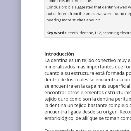
some cells into the tissue.
Conclusion: it is suggested that dentin viewed 
not different from the ones that were found nega
needing more studies about it.
Key words:
teeth, dentine, HIV, scanning elect
Introducción
La dentina es un tejido conectivo muy 
mineralizados mas importantes que form
cuanto a su estructura está formada po
dentro de los cuales se encuentra la pr
se encuentra en la capa más superficia
encontrar otros elementos estructurales
tejido duro como son la dentina peritubu
la dentina un tejido bastante complejo q
encuentra ligada desde su origen. Rec
embriológico, de allí que se toman com