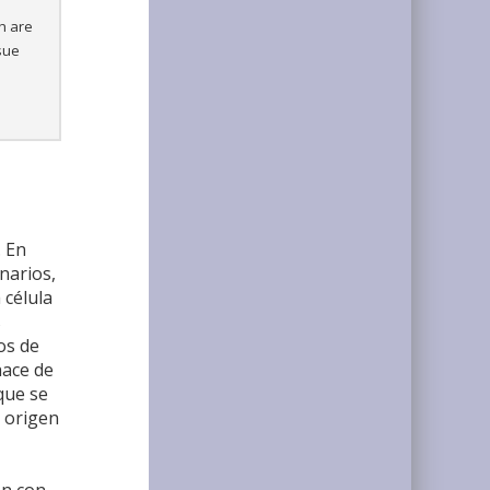
h are
ssue
. En
narios,
 célula
s
os de
hace de
que se
 origen