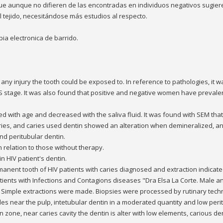
ue aunque no difieren de las encontradas en individuos negativos sugie
 tejido, necesitándose más estudios al respecto.
pia electronica de barrido.
ny injury the tooth could be exposed to. In reference to pathologies, it w
IDS stage. It was also found that positive and negative women have prevale
ed with age and decreased with the saliva fluid. It was found with SEM th
aries, and caries used dentin showed an alteration when demineralized, an
nd peritubular dentin.
 relation to those without therapy.
in HIV patient's dentin.
anent tooth of HIV patients with caries diagnosed and extraction indicate
atients with Infections and Contagions diseases "Dra Elsa La Corte. Male a
. Simple extractions were made. Biopsies were processed by rutinary tec
les near the pulp, intetubular dentin in a moderated quantity and low peri
tin zone, near caries cavity the dentin is alter with low elements, carious d