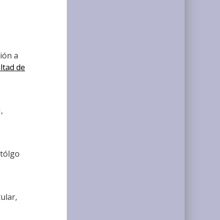
ión a
ltad de
,
atólgo
ular,