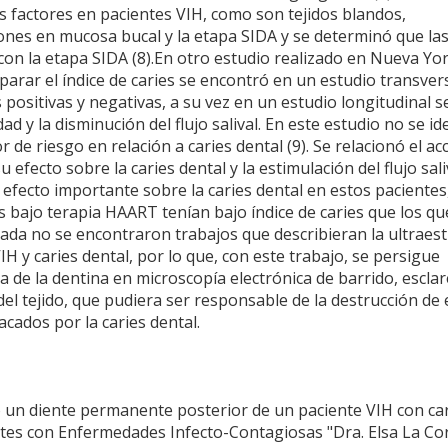
os factores en pacientes VIH, como son tejidos blandos,
iones en mucosa bucal y la etapa SIDA y se determinó que la
 con la etapa SIDA (8).En otro estudio realizado en Nueva Yo
arar el índice de caries se encontró en un estudio transver
 positivas y negativas, a su vez en un estudio longitudinal s
 y la disminución del flujo salival. En este estudio no se ide
r de riesgo en relación a caries dental (9). Se relacionó el ac
fecto sobre la caries dental y la estimulación del flujo sali
n efecto importante sobre la caries dental en estos pacientes
bajo terapia HAART tenían bajo índice de caries que los qu
visada no se encontraron trabajos que describieran la ultraes
IH y caries dental, por lo que, con este trabajo, se persigue
a de la dentina en microscopía electrónica de barrido, esclar
el tejido, que pudiera ser responsable de la destrucción de 
cados por la caries dental.
mó un diente permanente posterior de un paciente VIH con ca
ntes con Enfermedades Infecto-Contagiosas "Dra. Elsa La Cor