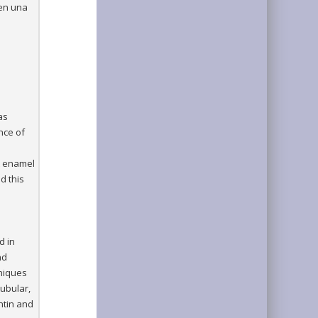
ren una
as
nce of
at enamel
d this
d in
nd
hniques
tubular,
entin and