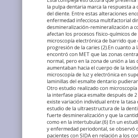
Esta compleja estructura que presenta l
la pulpa dentaria marca la respuesta a 
del diente. Entre estas alteraciones en
enfermedad infecciosa multifactorial d
desmineralización-remineralización a c
afectan los procesos físico-químicos de 
microscopía electrónica de barrido que c
progresión de la caries (2).En cuanto a
encontró con MET que las zonas centrale
normal, pero en la zona de unión a las
aumentaban hacia el cuerpo de la lesión 
microscopía de luz y electrónica en sup
laminillas del esmalte dentario pudieran
Otro estudio realizado con microscopía e
la interfase placa esmalte después de 
existe variación individual entre la tasa
estudio de la ultraestructura de la de
fuerte desmineralización y que la canti
como en la intertubular.(6) En un estud
y enfermedad periodontal, se observó q
pacientes con SIDA en relación a los c