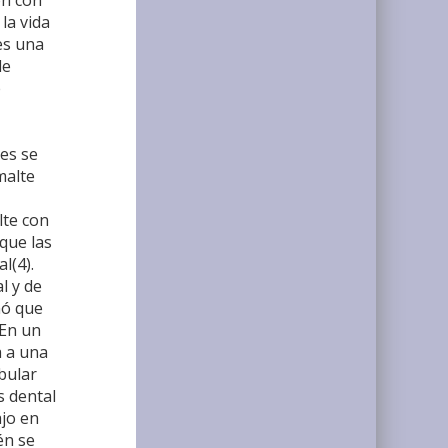
ón con
la vida
es una
de
e
ies se
malte
lte con
que las
l(4).
l y de
nó que
 En un
a a una
bular
s dental
ajo en
én se