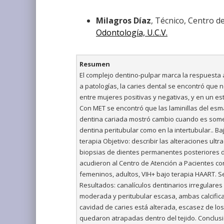
Milagros Díaz
, Técnico, Centro d
Odontología, U.C.V.
Resumen
El complejo dentino-pulpar marca la respuesta a
a patologías, la caries dental se encontró que 
entre mujeres positivas y negativas, y en un estu
Con MET se encontró que las laminillas del esma
dentina cariada mostró cambio cuando es someti
dentina peritubular como en la intertubular.. Ba
terapia Objetivo: describir las alteraciones ult
biopsias de dientes permanentes posteriores de
acudieron al Centro de Atención a Pacientes co
femeninos, adultos, VIH+ bajo terapia HAART. S
Resultados: canalículos dentinarios irregulares
moderada y peritubular escasa, ambas calcifica
cavidad de caries está alterada, escasez de lo
quedaron atrapadas dentro del tejido. Conclusi