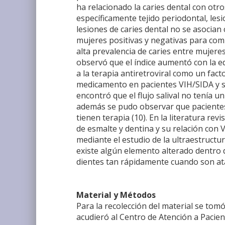
ha relacionado la caries dental con otr
específicamente tejido periodontal, les
lesiones de caries dental no se asocian
mujeres positivas y negativas para comp
alta prevalencia de caries entre mujeres
observó que el índice aumentó con la edad
a la terapia antiretroviral como un facto
medicamento en pacientes VIH/SIDA y su e
encontró que el flujo salival no tenía u
además se pudo observar que pacientes 
tienen terapia (10). En la literatura re
de esmalte y dentina y su relación con V
mediante el estudio de la ultraestructur
existe algún elemento alterado dentro d
dientes tan rápidamente cuando son ata
Material y Métodos
Para la recolección del material se to
acudieró al Centro de Atención a Pacie