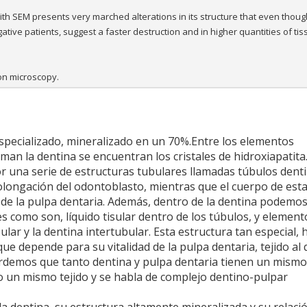
with SEM presents very marched alterations in its structure that even thoug
tive patients, suggest a faster destruction and in higher quantities of ti
ron microscopy.
especializado, mineralizado en un 70%.Entre los elementos
an la dentina se encuentran los cristales de hidroxiapatita
r una serie de estructuras tubulares llamadas túbulos denti
olongación del odontoblasto, mientras que el cuerpo de esta
l de la pulpa dentaria. Además, dentro de la dentina podemo
 como son, líquido tisular dentro de los túbulos, y element
lar y la dentina intertubular. Esta estructura tan especial, 
ue depende para su vitalidad de la pulpa dentaria, tejido al 
ordemos que tanto dentina y pulpa dentaria tienen un mismo
o un mismo tejido y se habla de complejo dentino-pulpar