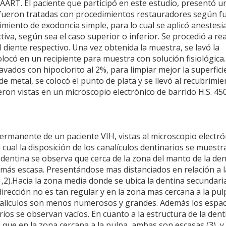
AART. El paciente que participó en este estudio, presentó u
s fueron tratadas con procedimientos restauradores según fu
miento de exodoncia simple, para lo cual se aplicó anestesi
ctiva, según sea el caso superior o inferior. Se procedió a rea
 diente respectivo. Una vez obtenida la muestra, se lavó la
olocó en un recipiente para muestra con solución fisiológica.
vados con hipoclorito al 2%, para limpiar mejor la superfici
 de metal, se colocó el punto de plata y se llevó al recubrimi
ron vistas en un microscopio electrónico de barrido H.S. 450
ermanente de un paciente VIH, vistas al microscopio electró
cual la disposición de los canalículos dentinarios se muestr
a dentina se observa que cerca de la zona del manto de la den
s más escasa. Presentándose mas distanciados en relación a l
1,2).Hacia la zona media donde se ubica la dentina secundaria
dirección no es tan regular y en la zona mas cercana a la pul
nalículos son menos numerosos y grandes. Además los espac
ios se observan vacíos. En cuanto a la estructura de la dent
 que en la zona cercana a la pulpa, ambas son escasas (3), y