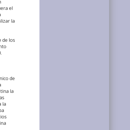
n
era el
a
lizar la
e de los
ento
.
nico de
a
tina la
as
 la
pa
ios
ina