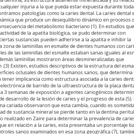
a dentina, su estructura altamente mineralizada y su relaci
cualquier injuria a la que pueda estar expuesta durante toda 
contramos patologías como la caries dental. La caries dental 
inámica que produce un desequilibrio dinámico en procesos 
onsecuencia del metabolismo bacteriano (1). En estudios qu
actividad de la apatita biológica, se pudo determinar con
iertas sustancias pueden adherirse a la apatita e inhibir la
 la zona de laminillas en esmalte de dientes humanos con car
s de las laminillas del esmalte estaban sanas iguales al es
 demás laminillas mostraron áreas desmineralizadas que
.(3) Existen, estudios descriptivos de la estructura del esma
erficies oclusales de dientes humanos sanos, que determina 
 tener implicancia como estructura asociada a la caries denta
lectrónica de barrido de la ultraestructura de la placa denta
2 a 3 semanas de exposición a agentes cariogénicos determi
 de desarrollo de la lesión de caries y el progreso de esta (5).
ntina cariada observaron que esta cambia, cuando es sometid
dad de sustancia mineral se pierde tanto en la dentina peritu
io realizado en Zaire para determinar la prevalencia de carie
ue en relación a la caries, esta presentaba un porcentaje b
ontroles sanos examinados en esa zona geográfica (7), tambi