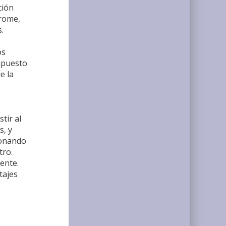
ción
drome,
.
os
ompuesto
e la
tir al
s, y
ionando
tro.
ente.
tajes