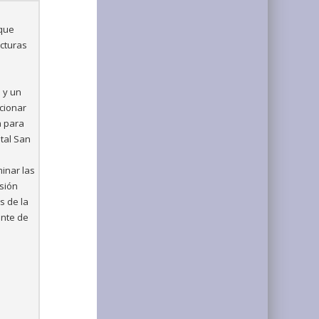
 que
ucturas
l y un
acionar
a para
ital San
inar las
usión
s de la
ante de