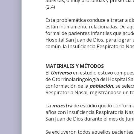
abiertas, o muy profundas y presencia d
(2,4)
Esta problemática conduce a tratar a d
están íntimamente relacionadas. De aquí
formal de pacientes infantiles que acud
Hospital San Juan de Dios, para lograr 
común: la Insuficiencia Respiratoria Nas
MATERIALES Y MÉTODOS
El
Universo
en estudio estuvo compue
de Otorrinolaringología del Hospital Sa
conformación de la
población
, se sele
Respiratoria Nasal, registrándose un t
La
muestra
de estudio quedó conform
años con Insuficiencia Respiratoria Nasa
San Juan de Dios durante el mes de Juni
Se excluyeron todos aquellos pacientes