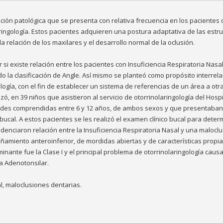
ición patológica que se presenta con relativa frecuencia en los pacientes
ringología. Estos pacientes adquieren una postura adaptativa de las estr
la relación de los maxilares y el desarrollo normal de la oclusión.
si existe relación entre los pacientes con Insuficiencia Respiratoria Nasa
do la clasificación de Angle. Así mismo se planteó como propósito interrel
ología, con el fin de establecer un sistema de referencias de un área a otr
izó, en 39 niños que asistieron al servicio de otorrinolaringología del Hosp
dades comprendidas entre 6 y 12 años, de ambos sexos y que presentaban
cal. A estos pacientes se les realizó el examen clínico bucal para determ
enciaron relación entre la Insuficiencia Respiratoria Nasal y una malocl
amiento anteroinferior, de mordidas abiertas y de características propia
inante fue la Clase I y el principal problema de otorrinolaringología caus
ia Adenotonsilar.
l, maloclusiones dentarias.