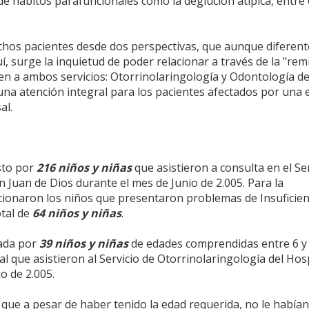
e hábitos parafuncionales como la deglución atípica, entre 
ichos pacientes desde dos perspectivas, que aunque diferent
, surge la inquietud de poder relacionar a través de la "rem
en a ambos servicios: Otorrinolaringología y Odontología de
una atención integral para los pacientes afectados por una 
al.
sto por
216 niños y niñas
que asistieron a consulta en el Se
n Juan de Dios durante el mes de Junio de 2.005. Para la
ccionaron los niños que presentaron problemas de Insuficien
otal de
64 niños y niñas
.
ada por
39 niños y niñas
de edades comprendidas entre 6 y
l que asistieron al Servicio de Otorrinolaringología del Hos
o de 2.005.
 que a pesar de haber tenido la edad requerida, no le había