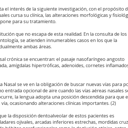
a el interés de la siguiente investigación, con el propósito 
ales cursa su clínica, las alteraciones morfológicas y fisioló
spone para su tratamiento.
itución que no escapa de esta realidad. En la consulta de los
ontología, se atienden innumerables casos en los que la
a dualmente ambas áreas.
asal crónica se encuentran: el pasaje nasofaríngeo angosto
a, amígdalas hipertróficas, adenoides, cornetes inflamado
ria Nasal se ve en la obligación de buscar nuevas vías para p
mo entrada opcional de aire cuando las vías aéreas nasales s
urre, la lengua adopta una posición descendida para que el
 vía, ocasionando alteraciones clínicas importantes. (2)
que la disposición dentoalveolar de estos pacientes es
adares ojivales, arcadas inferiores estrechas, mordidas cru