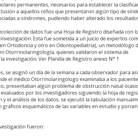
olares permanentes, necesarios para establecer la clasifica
xclusión a aquellos niños que presentaron algún tipo de sín
ciadas a síndromes, pudiendo haber alterado los resultados
ecolección de datos fue una Hoja de Registro diseñada con l
 investigación. Esta fue sometida a un juicio de expertos c
 en Ortodoncia y otro en Odontopediatría), un metodólogo d
 en Otorrinolaringología, quienes validaron el sistema de
a investigación. Ver Planilla de Registro anexo N° 1
os, se asignó un día de la semana a cada observador para asis
onde el médico Otorrinolaringólogo examinaba a los paciente
ico, presentaban algún problema de obstrucción nasal ocas
evaluados por los investigadores siguiendo la hoja de regis
 y el análisis de los datos, se ejecutó la tabulación manualm
 gráficos esquemáticos de las variables en estudio y porcen
vestigación fueron: