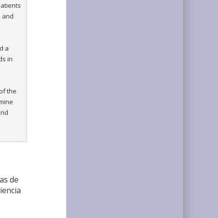
patients
e and
d a
ds in
of the
rmine
and
cas de
iencia