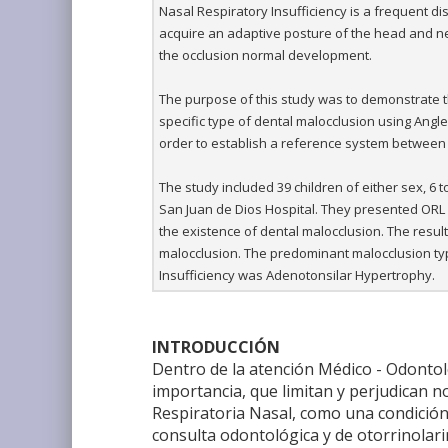
Nasal Respiratory Insufficiency is a frequent d
acquire an adaptive posture of the head and ne
the occlusion normal development.
The purpose of this study was to demonstrate t
specific type of dental malocclusion using Angle
order to establish a reference system between 
The study included 39 children of either sex, 6
San Juan de Dios Hospital. They presented ORL 
the existence of dental malocclusion. The resul
malocclusion. The predominant malocclusion ty
Insufficiency was Adenotonsilar Hypertrophy.
INTRODUCCIÓN
Dentro de la atención Médico - Odontoló
importancia, que limitan y perjudican no
Respiratoria Nasal, como una condición
consulta odontológica y de otorrinolari