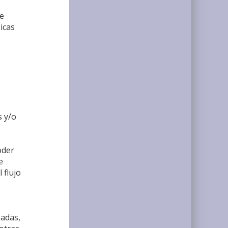
de
gicas
s y/o
oder
e
 flujo
zadas,