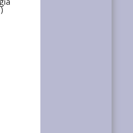
gía
)