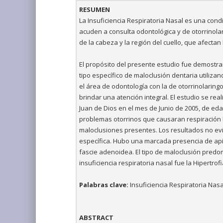
RESUMEN
La Insuficiencia Respiratoria Nasal es una cond
acuden a consulta odontológica y de otorrinola
de la cabeza y la región del cuello, que afectan 
El propósito del presente estudio fue demostrar 
tipo específico de maloclusión dentaria utilizan
el área de odontología con la de otorrinolaring
brindar una atención integral. El estudio se real
Juan de Dios en el mes de Junio de 2005, de e
problemas otorrinos que causaran respiración bu
maloclusiones presentes. Los resultados no evid
específica. Hubo una marcada presencia de apiñ
fascie adenoidea. El tipo de maloclusión predom
insuficiencia respiratoria nasal fue la Hipertrof
Palabras clave:
Insuficiencia Respiratoria Nasa
ABSTRACT