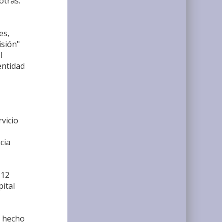
otras.
es,
isión"
l
entidad
rvicio
cia
 12
pital
n hecho