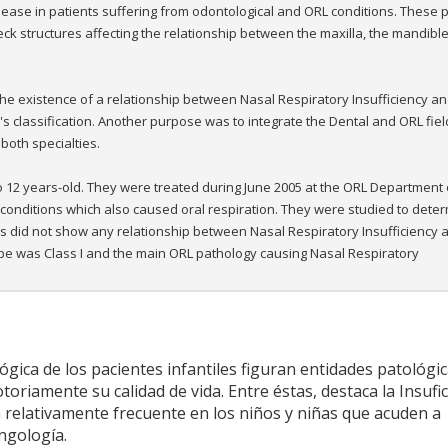
isease in patients suffering from odontological and ORL conditions. These 
ck structures affecting the relationship between the maxilla, the mandibl
he existence of a relationship between Nasal Respiratory Insufficiency an
's classification. Another purpose was to integrate the Dental and ORL fiel
both specialties.
 to 12 years-old. They were treated during June 2005 at the ORL Department 
conditions which also caused oral respiration. They were studied to dete
ts did not show any relationship between Nasal Respiratory Insufficiency 
pe was Class I and the main ORL pathology causing Nasal Respiratory
gica de los pacientes infantiles figuran entidades patológi
toriamente su calidad de vida. Entre éstas, destaca la Insufic
 relativamente frecuente en los niños y niñas que acuden a
ngología.