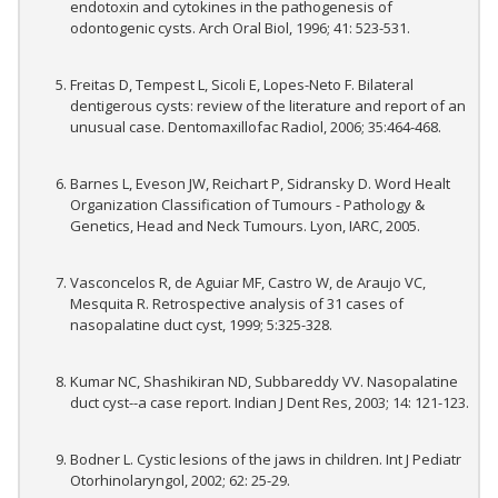
endotoxin and cytokines in the pathogenesis of
odontogenic cysts. Arch Oral Biol, 1996; 41: 523-531.
Freitas D, Tempest L, Sicoli E, Lopes-Neto F. Bilateral
dentigerous cysts: review of the literature and report of an
unusual case. Dentomaxillofac Radiol, 2006; 35:464-468.
Barnes L, Eveson JW, Reichart P, Sidransky D. Word Healt
Organization Classification of Tumours - Pathology &
Genetics, Head and Neck Tumours. Lyon, IARC, 2005.
Vasconcelos R, de Aguiar MF, Castro W, de Araujo VC,
Mesquita R. Retrospective analysis of 31 cases of
nasopalatine duct cyst, 1999; 5:325-328.
Kumar NC, Shashikiran ND, Subbareddy VV. Nasopalatine
duct cyst--a case report. Indian J Dent Res, 2003; 14: 121-123.
Bodner L. Cystic lesions of the jaws in children. Int J Pediatr
Otorhinolaryngol, 2002; 62: 25-29.