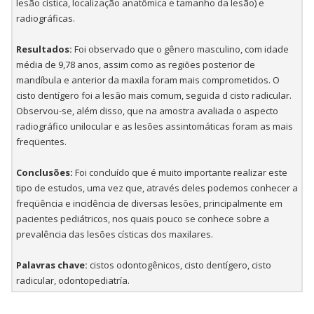
lesão cística, localização anatômica e tamanho da lesão) e
radiográficas.
Resultados:
Foi observado que o gênero masculino, com idade
média de 9,78 anos, assim como as regiões posterior de
mandíbula e anterior da maxila foram mais comprometidos. O
cisto dentígero foi a lesão mais comum, seguida d cisto radicular.
Observou-se, além disso, que na amostra avaliada o aspecto
radiográfico unilocular e as lesões assintomáticas foram as mais
freqüentes.
Conclusões:
Foi concluído que é muito importante realizar este
tipo de estudos, uma vez que, através deles podemos conhecer a
freqüência e incidência de diversas lesões, principalmente em
pacientes pediátricos, nos quais pouco se conhece sobre a
prevalência das lesões císticas dos maxilares.
Palavras chave:
cistos odontogênicos, cisto dentígero, cisto
radicular, odontopediatría.