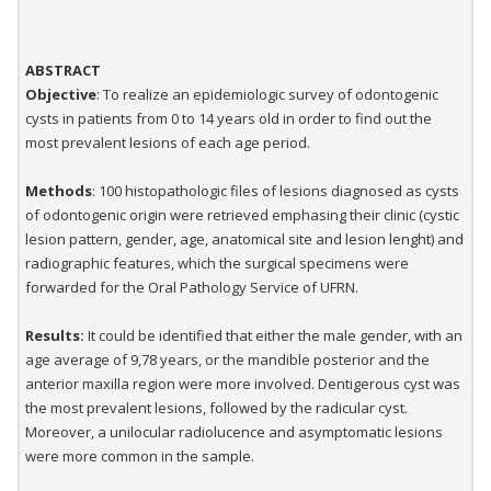
ABSTRACT
Objective
: To realize an epidemiologic survey of odontogenic
cysts in patients from 0 to 14 years old in order to find out the
most prevalent lesions of each age period.
Methods
: 100 histopathologic files of lesions diagnosed as cysts
of odontogenic origin were retrieved emphasing their clinic (cystic
lesion pattern, gender, age, anatomical site and lesion lenght) and
radiographic features, which the surgical specimens were
forwarded for the Oral Pathology Service of UFRN.
Results:
It could be identified that either the male gender, with an
age average of 9,78 years, or the mandible posterior and the
anterior maxilla region were more involved. Dentigerous cyst was
the most prevalent lesions, followed by the radicular cyst.
Moreover, a unilocular radiolucence and asymptomatic lesions
were more common in the sample.