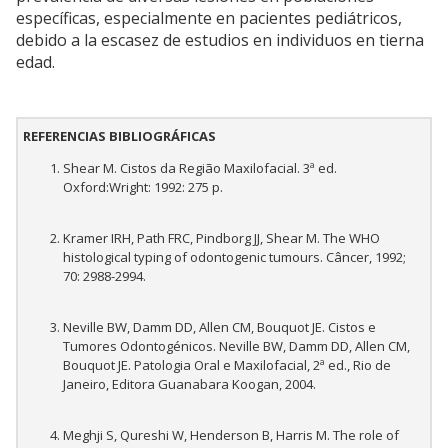
específicas, especialmente en pacientes pediátricos,
debido a la escasez de estudios en individuos en tierna
edad.
REFERENCIAS BIBLIOGRÁFICAS
Shear M. Cistos da Região Maxilofacial. 3ª ed.
Oxford:Wright: 1992: 275 p.
Kramer IRH, Path FRC, Pindborg JJ, Shear M. The WHO
histological typing of odontogenic tumours. Câncer, 1992;
70: 2988-2994.
Neville BW, Damm DD, Allen CM, Bouquot JE. Cistos e
Tumores Odontogénicos. Neville BW, Damm DD, Allen CM,
Bouquot JE. Patologia Oral e Maxilofacial, 2ª ed., Rio de
Janeiro, Editora Guanabara Koogan, 2004.
Meghji S, Qureshi W, Henderson B, Harris M. The role of