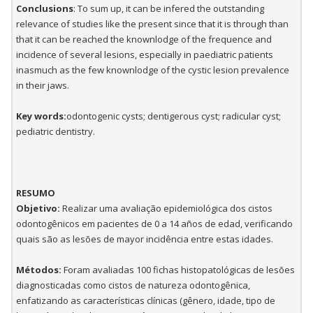
Conclusions
: To sum up, it can be infered the outstanding
relevance of studies like the present since that it is through than
that it can be reached the knownlodge of the frequence and
incidence of several lesions, especially in paediatric patients
inasmuch as the few knownlodge of the cystic lesion prevalence
in their jaws.
Key words:
odontogenic cysts; dentigerous cyst; radicular cyst;
pediatric dentistry.
RESUMO
Objetivo:
Realizar uma avaliação epidemiológica dos cistos
odontogênicos em pacientes de 0 a 14 años de edad, verificando
quais são as lesões de mayor incidência entre estas idades.
Métodos:
Foram avaliadas 100 fichas histopatológicas de lesões
diagnosticadas como cistos de natureza odontogênica,
enfatizando as características clínicas (gênero, idade, tipo de