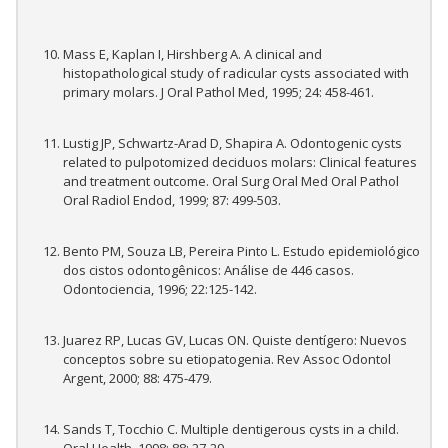
Mass E, Kaplan I, Hirshberg A. A clinical and
histopathological study of radicular cysts associated with
primary molars. J Oral Pathol Med, 1995; 24: 458-461.
Lustig JP, Schwartz-Arad D, Shapira A. Odontogenic cysts
related to pulpotomized deciduos molars: Clinical features
and treatment outcome. Oral Surg Oral Med Oral Pathol
Oral Radiol Endod, 1999; 87: 499-503.
Bento PM, Souza LB, Pereira Pinto L. Estudo epidemiológico
dos cistos odontogênicos: Análise de 446 casos.
Odontociencia, 1996; 22:125-142.
Juarez RP, Lucas GV, Lucas ON. Quiste dentígero: Nuevos
conceptos sobre su etiopatogenia. Rev Assoc Odontol
Argent, 2000; 88: 475-479.
Sands T, Tocchio C. Multiple dentigerous cysts in a child.