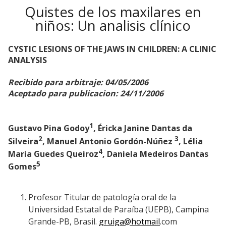
Quistes de los maxilares en
niños: Un analisis clínico
CYSTIC LESIONS OF THE JAWS IN CHILDREN: A CLINIC
ANALYSIS
Recibido para arbitraje: 04/05/2006
Aceptado para publicacion: 24/11/2006
1
Gustavo Pina Godoy
, Éricka Janine Dantas da
2
3
Silveira
, Manuel Antonio Gordón-Núñez
, Lélia
4
Maria Guedes Queiroz
, Daniela Medeiros Dantas
5
Gomes
Profesor Titular de patología oral de la
Universidad Estatal de Paraíba (UEPB), Campina
Grande-PB, Brasil.
gruiga@hotmail
.com