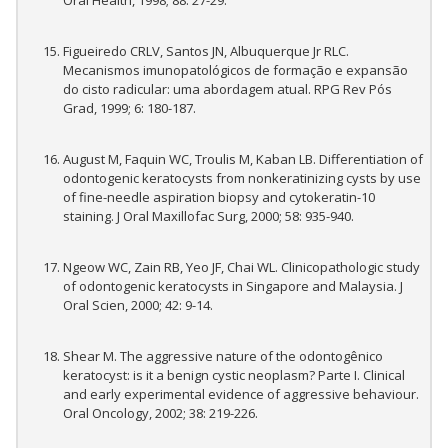
Oral Health, 1998; 88: 27-29.
Figueiredo CRLV, Santos JN, Albuquerque Jr RLC.
Mecanismos imunopatológicos de formação e expansão
do cisto radicular: uma abordagem atual. RPG Rev Pós
Grad, 1999; 6: 180-187.
August M, Faquin WC, Troulis M, Kaban LB. Differentiation of
odontogenic keratocysts from nonkeratinizing cysts by use
of fine-needle aspiration biopsy and cytokeratin-10
staining. J Oral Maxillofac Surg, 2000; 58: 935-940.
Ngeow WC, Zain RB, Yeo JF, Chai WL. Clinicopathologic study
of odontogenic keratocysts in Singapore and Malaysia. J
Oral Scien, 2000; 42: 9-14.
Shear M. The aggressive nature of the odontogênico
keratocyst: is it a benign cystic neoplasm? Parte I. Clinical
and early experimental evidence of aggressive behaviour.
Oral Oncology, 2002; 38: 219-226.