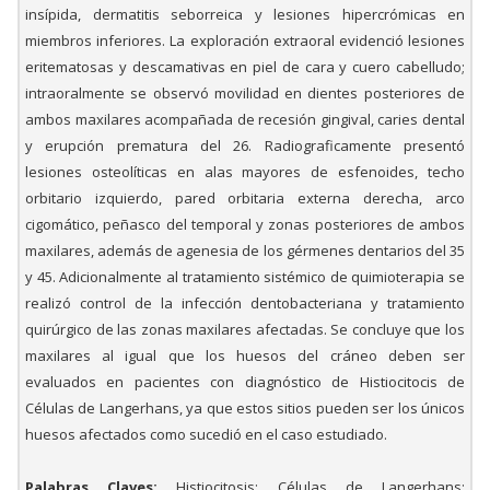
insípida, dermatitis seborreica y lesiones hipercrómicas en
miembros inferiores. La exploración extraoral evidenció lesiones
eritematosas y descamativas en piel de cara y cuero cabelludo;
intraoralmente se observó movilidad en dientes posteriores de
ambos maxilares acompañada de recesión gingival, caries dental
y erupción prematura del 26. Radiograficamente presentó
lesiones osteolíticas en alas mayores de esfenoides, techo
orbitario izquierdo, pared orbitaria externa derecha, arco
cigomático, peñasco del temporal y zonas posteriores de ambos
maxilares, además de agenesia de los gérmenes dentarios del 35
y 45. Adicionalmente al tratamiento sistémico de quimioterapia se
realizó control de la infección dentobacteriana y tratamiento
quirúrgico de las zonas maxilares afectadas. Se concluye que los
maxilares al igual que los huesos del cráneo deben ser
evaluados en pacientes con diagnóstico de Histiocitocis de
Células de Langerhans, ya que estos sitios pueden ser los únicos
huesos afectados como sucedió en el caso estudiado.
Palabras Claves:
Histiocitosis; Células de Langerhans;