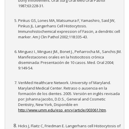
bony involvement. Oral Surg Oral Med Oral Pathol
1987;63:228-31.
Pinkus GS, Lones MA, Matsumura F, Yamashiro, Said JW,
Pinkus JL. Langerhans Cell Histiocytosis.
Immunohistochemical expression of Fascin, a dendritic cell
marker. Am J Clin Pathol 2002;118:335-43.
Minguez I., Minguez JM., Bonet J., Peñarrocha M., Sanchis JM.
Manifestaciones orales en la histiocitosis crónica
diseminada: Presentación de 10 casos. Med. Oral 2004;
9:149-54.
VeriMed Healthcare Network. University of Maryland.
Maryland Medical Center. Retraso o ausencia en la
formación de los dientes. 2005. Versión en inglés revisada
por: Johanna Jacobs, D.D.S., General and Cosmetic
Dentistry, New York, Disponible en
http://www.umm.edu/esp_ency/article/003061.htm
.
Hicks J, Flaitz C, Friedman E. Langerhans cell Histiocytosis of