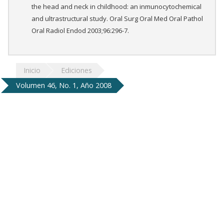
the head and neck in childhood: an inmunocytochemical
and ultrastructural study. Oral Surg Oral Med Oral Pathol
Oral Radiol Endod 2003;96:296-7.
Inicio
Ediciones
Volumen 46, No. 1, Año 2008