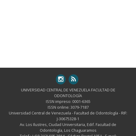
UNIVERSIDAD CENTRAL DE VENEZUELA FACULTAD DE
ODONTOLOGÍA
ISSN impreso: 0001-6365
ISSN online: 3079-7187
Universidad Central de Venezuela - Facultad de Odontología - RIF:
J-30675328-1
Av. Los Ilustres, Ciudad Universitaria, Edif. Facultad de
Odontología, Los Chaguaramos