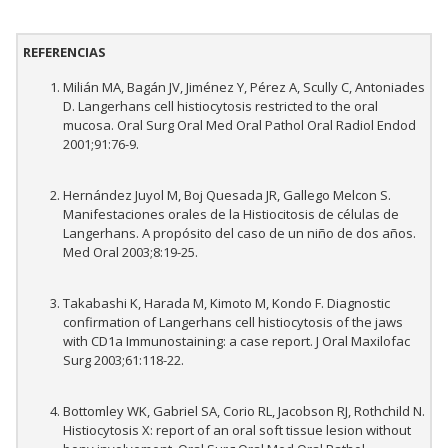
REFERENCIAS
Milián MA, Bagán JV, Jiménez Y, Pérez A, Scully C, Antoniades
D. Langerhans cell histiocytosis restricted to the oral
mucosa. Oral Surg Oral Med Oral Pathol Oral Radiol Endod
2001;91:76-9.
Hernández Juyol M, Boj Quesada JR, Gallego Melcon S.
Manifestaciones orales de la Histiocitosis de células de
Langerhans. A propósito del caso de un niño de dos años.
Med Oral 2003;8:19-25.
Takabashi K, Harada M, Kimoto M, Kondo F. Diagnostic
confirmation of Langerhans cell histiocytosis of the jaws
with CD1a Immunostaining: a case report. J Oral Maxilofac
Surg 2003;61:118-22.
Bottomley WK, Gabriel SA, Corio RL, Jacobson RJ, Rothchild N.
Histiocytosis X: report of an oral soft tissue lesion without