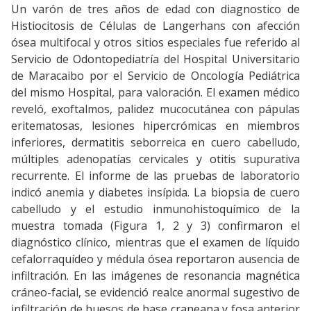
Un varón de tres años de edad con diagnostico de
Histiocitosis de Células de Langerhans con afección
ósea multifocal y otros sitios especiales fue referido al
Servicio de Odontopediatría del Hospital Universitario
de Maracaibo por el Servicio de Oncología Pediátrica
del mismo Hospital, para valoración. El examen médico
reveló, exoftalmos, palidez mucocutánea con pápulas
eritematosas, lesiones hipercrómicas en miembros
inferiores, dermatitis seborreica en cuero cabelludo,
múltiples adenopatías cervicales y otitis supurativa
recurrente. El informe de las pruebas de laboratorio
indicó anemia y diabetes insípida. La biopsia de cuero
cabelludo y el estudio inmunohistoquímico de la
muestra tomada (Figura 1, 2 y 3) confirmaron el
diagnóstico clínico, mientras que el examen de líquido
cefalorraquídeo y médula ósea reportaron ausencia de
infiltración. En las imágenes de resonancia magnética
cráneo-facial, se evidenció realce anormal sugestivo de
infiltración de huesos de base craneana y fosa anterior