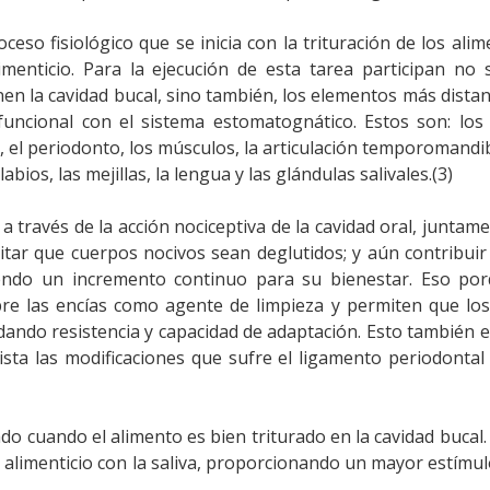
ceso fisiológico que se inicia con la trituración de los alim
menticio. Para la ejecución de esta tarea participan no 
n la cavidad bucal, sino también, los elementos más dista
uncional con el sistema estomatognático. Estos son: los 
 el periodonto, los músculos, la articulación temporomandib
bios, las mejillas, la lengua y las glándulas salivales.(3)
a través de la acción nociceptiva de la cavidad oral, juntam
itar que cuerpos nocivos sean deglutidos; y aún contribuir
uyendo un incremento continuo para su bienestar. Eso por
re las encías como agente de limpieza y permiten que los
dando resistencia y capacidad de adaptación. Esto también e
ista las modificaciones que sufre el ligamento periodonta
tado cuando el alimento es bien triturado en la cavidad bucal.
 alimenticio con la saliva, proporcionando un mayor estímul