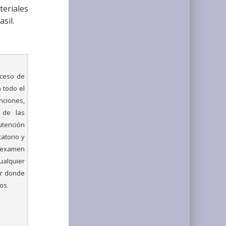
eriales
sil.
oceso de
 todo el
unciones,
a de las
utención
catorio y
, examen
ualquier
ar donde
os.