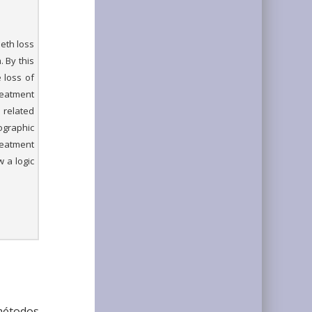
eth loss
 By this
e loss of
reatment
 related
ographic
reatment
 a logic
 métodos