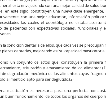
eneral, esta envejeciendo con una mejor calidad de salud buc
, en este siglo, constituyen una nueva clase emergente, 
ativamente, con una mejor educación, información política y
ecesidades las cuales el odontólogo no estaba acostum
 de pacientes con expectativas sociales, funcionales y e
óvenes.
en la condición dentaria de ellos, que cada vez se preocupan
e piezas dentarias, mejorando así su capacidad masticatoria.
como un conjunto de actos que, constituyen la primera f
garramiento, trituración y amasamiento de los alimentos.(
dad de degradación mecánica de los alimentos cuyos fragme
olo alimenticio apto para ser deglutido.(2)
a masticación es necesaria para una perfecta homeosta
 un buen funcionamiento, de todos los órganos del cuerpo