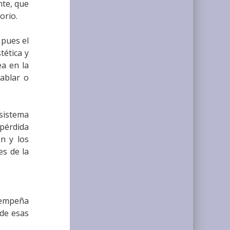
nte, que
orio.
 pues el
tética y
ea en la
hablar o
 sistema
 pérdida
ón y los
es de la
sempeña
 de esas