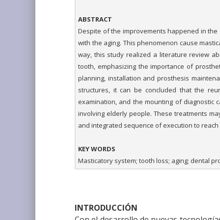
ABSTRACT
Despite of the improvements happened in the ge
with the aging. This phenomenon cause mastica
way, this study realized a literature review abo
tooth, emphasizing the importance of prosthet
planning, installation and prosthesis maintena
structures, it can be concluded that the re
examination, and the mounting of diagnostic ca
involving elderly people. These treatments may 
and integrated sequence of execution to reach 
KEY WORDS
Masticatory system; tooth loss; aging; dental pr
INTRODUCCIÓN
Con el desarrollo de nuevas tecnologí