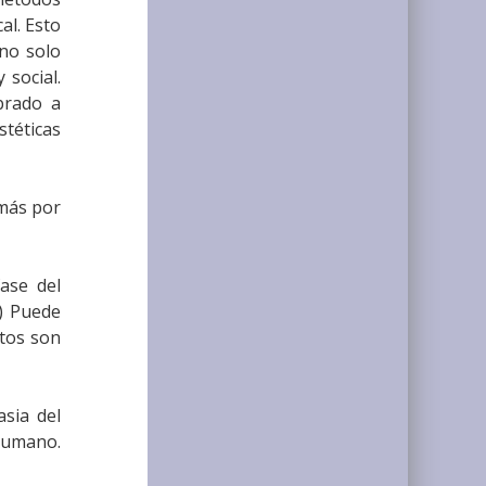
al. Esto
no solo
 social.
brado a
stéticas
 más por
ase del
1) Puede
ntos son
sia del
 humano.