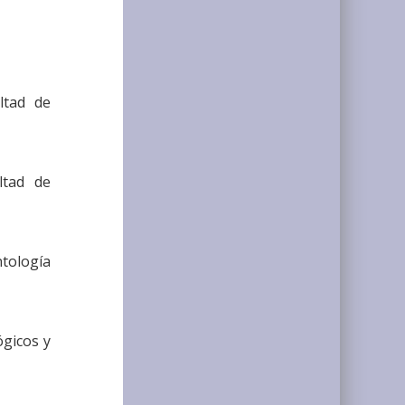
ltad de
ltad de
ntología
ógicos y