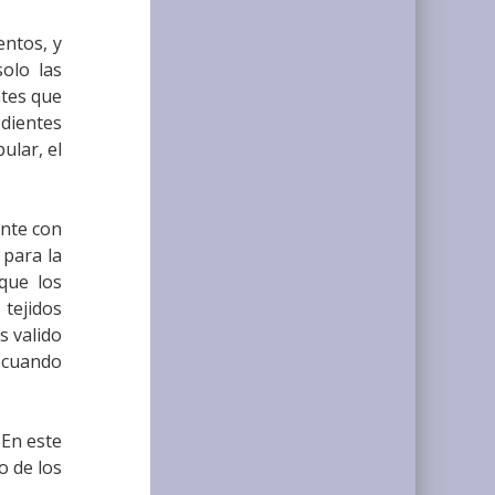
entos, y
solo las
ntes que
dientes
ular, el
ente con
 para la
que los
 tejidos
s valido
l cuando
 En este
o de los