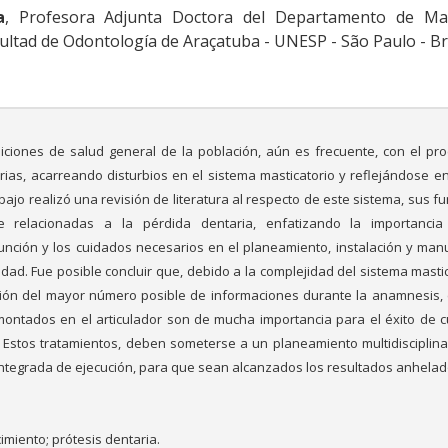
a
, Profesora Adjunta Doctora del Departamento de Mat
cultad de Odontología de Araçatuba - UNESP - São Paulo - Bra
iciones de salud general de la población, aún es frecuente, con el pr
rias, acarreando disturbios en el sistema masticatorio y reflejándose en
ajo realizó una revisión de literatura al respecto de este sistema, sus f
te relacionadas a la pérdida dentaria, enfatizando la importanci
 función y los cuidados necesarios en el planeamiento, instalación y man
edad. Fue posible concluir que, debido a la complejidad del sistema masti
unión del mayor número posible de informaciones durante la anamnesis
 montados en el articulador son de mucha importancia para el éxito de c
 Estos tratamientos, deben someterse a un planeamiento multidisciplin
 integrada de ejecución, para que sean alcanzados los resultados anhelad
imiento; prótesis dentaria.