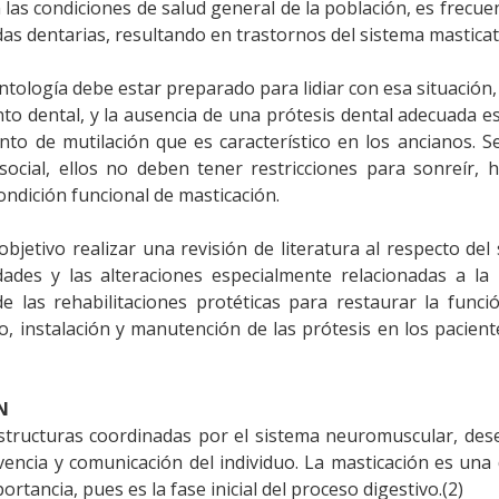
las condiciones de salud general de la población, es frecue
das dentarias, resultando en trastornos del sistema masticat
ntología debe estar preparado para lidiar con esa situación,
o dental, y la ausencia de una prótesis dental adecuada es
to de mutilación que es característico en los ancianos. S
social, ellos no deben tener restricciones para sonreír, 
ondición funcional de masticación.
bjetivo realizar una revisión de literatura al respecto del
idades y las alteraciones especialmente relacionadas a la
e las rehabilitaciones protéticas para restaurar la funci
, instalación y manutención de las prótesis en los pacient
N
estructuras coordinadas por el sistema neuromuscular, de
encia y comunicación del individuo. La masticación es una
tancia, pues es la fase inicial del proceso digestivo.(2)