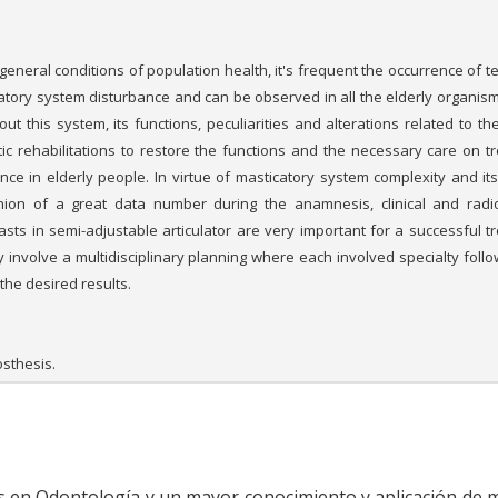
neral conditions of population health, it's frequent the occurrence of te
tory system disturbance and can be observed in all the elderly organism.
ut this system, its functions, peculiarities and alterations related to th
ic rehabilitations to restore the functions and the necessary care on t
nce in elderly people. In virtue of masticatory system complexity and its
union of a great data number during the anamnesis, clinical and radi
sts in semi-adjustable articulator are very important for a successful t
involve a multidisciplinary planning where each involved specialty follow
the desired results.
osthesis.
as en Odontología y un mayor conocimiento y aplicación de