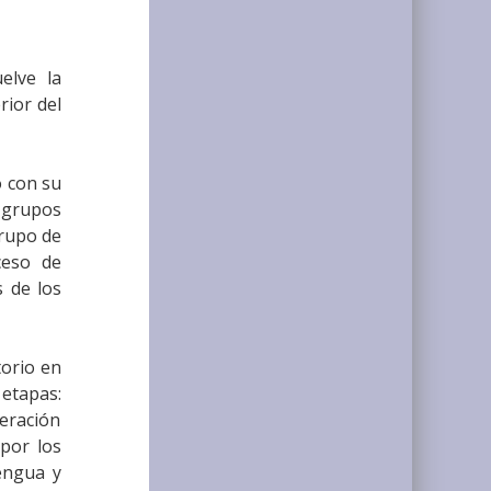
elve la
rior del
o con su
 grupos
grupo de
ceso de
s de los
torio en
etapas:
ceración
 por los
engua y