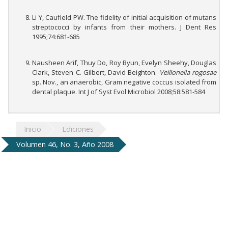
Li Y, Caufield PW. The fidelity of initial acquisition of mutans
streptococci by infants from their mothers. J Dent Res
1995;74:681-685
Nausheen Arif, Thuy Do, Roy Byun, Evelyn Sheehy, Douglas
Clark, Steven C. Gilbert, David Beighton.
Veillonella rogosae
sp. Nov., an anaerobic, Gram negative coccus isolated from
dental plaque. Int J of Syst Evol Microbiol 2008;58:581-584
Inicio
Ediciones
Volumen 46, No. 3, Año 2008