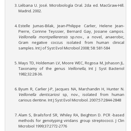
Liébana U. José. Microbiología Oral. 2da ed. MacGraw-Hill.
Madrid. 2002.
Estelle Jumas-Bilak, Jean-Philippe Carlier, Helene Jean-
Pierre, Corinne Teyssier, Bernard Gay, Josiane campos.
Veillonella
montpellierensis
sp.nov., a novel, anaerobic,
Gram negative coccus isolated from human clinical
samples. Int J of Syst Evol Microbiol 2008; 58: 581-584
Mays TD, Holdeman LV, Moore WEC, Rogosa M, Johason JL.
Taxonamy of the genus
Veillonella
, Int J Syst Bacteriol
1982;32:28-36.
Byum R, Carlier J-P, Jacques NA, Marchandin H, Hunter N.
Veillonella denticariosi
sp, nov., isolated from human
carious dentine. Int J Syst Evol Microbiol. 2007;57:2844-2848
Alam S, Brailsford SR, Whiley RA, Beighton D. PCR -based
methods for genotyping viridans group streptococci. J Clin
Microbiol 1999;37:2772-2776