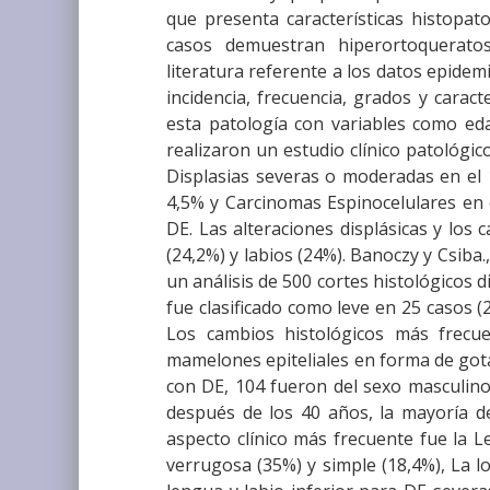
que presenta características histopato
casos demuestran hiperortoqueratos
literatura referente a los datos epide
incidencia, frecuencia, grados y caract
esta patología con variables como edad
realizaron un estudio clínico patológic
Displasias severas o moderadas en el 1
4,5% y Carcinomas Espinocelulares en e
DE. Las alteraciones displásicas y los
(24,2%) y labios (24%). Banoczy y Csiba.
un análisis de 500 cortes histológicos 
fue clasificado como leve en 25 casos 
Los cambios histológicos más frecuen
mamelones epiteliales en forma de gota 
con DE, 104 fueron del sexo masculino
después de los 40 años, la mayoría de
aspecto clínico más frecuente fue la Le
verrugosa (35%) y simple (18,4%), La l