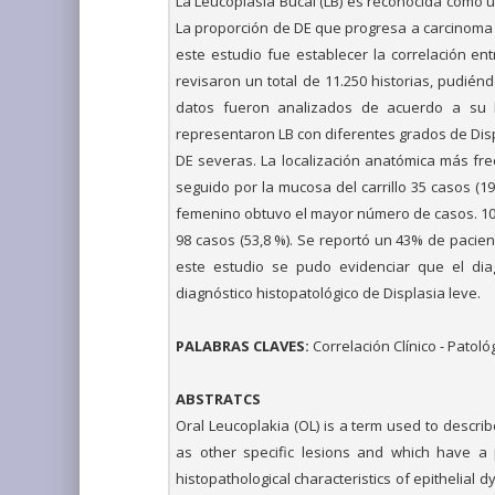
La Leucoplasia Bucal (LB) es reconocida como un
La proporción de DE que progresa a carcinoma E
este estudio fue establecer la correlación en
revisaron un total de 11.250 historias, pudié
datos fueron analizados de acuerdo a su l
representaron LB con diferentes grados de Disp
DE severas. La localización anatómica más fr
seguido por la mucosa del carrillo 35 casos (1
femenino obtuvo el mayor número de casos. 102
98 casos (53,8 %). Se reportó un 43% de pacien
este estudio se pudo evidenciar que el dia
diagnóstico histopatológico de Displasia leve.
PALABRAS CLAVES:
Correlación Clínico - Patológ
ABSTRATCS
Oral Leucoplakia (OL) is a term used to descr
as other specific lesions and which have a p
histopathological characteristics of epithelial d