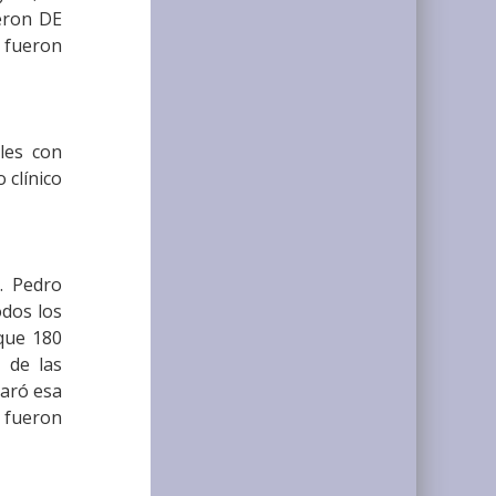
ueron DE
 fueron
les con
 clínico
. Pedro
odos los
que 180
 de las
paró esa
s fueron