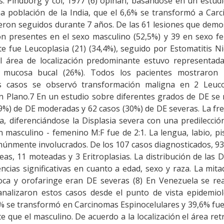
s. Pindborg y col, 1977 (6) opinan, basándose en un estud
 población de la India, que el 6,6% se transformó a Carc
ron seguidos durante 7 años. De las 61 lesiones que demo
on presentes en el sexo masculino (52,5%) y 39 en sexo f
te fue Leucoplasia (21) (34,4%), seguido por Estomatitis Ni
El área de localización predominante estuvo representada
a mucosa bucal (26%). Todos los pacientes mostraron 
os casos se observó transformación maligna en 2 Leuco
Plano.7 En un estudio sobre diferentes grados de DE se 
29%) de DE moderadas y 62 casos (30%) de DE severas. La fr
, diferenciándose la Displasia severa con una predilecció
n masculino - femenino M:F fue de 2:1. La lengua, labio, pi
comúnmente involucrados. De los 107 casos diagnosticados, 9
, 11 moteadas y 3 Eritroplasias. La distribución de las D
ias significativas en cuanto a edad, sexo y raza. La mita
oca y orofaringe eran DE severas (8) En Venezuela se rea
nalizaron estos casos desde el punto de vista epidemiol
3% se transformó en Carcinomas Espinocelulares y 39,6% fu
que el masculino. De acuerdo a la localización el área re