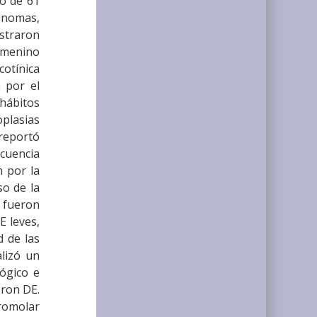
io de 61
inomas,
straron
emenino
cotínica
 por el
hábitos
plasias
reportó
ecuencia
n por la
so de la
3 fueron
E leves,
d de las
lizó un
ógico e
eron DE.
tromolar