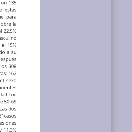
aron 135
e estas
ue para
sobre la
el 22,5%
asculino
y el 15%
rdo a su
 después
 los 308
cas; 162
el sexo
cientes
dad fue
re 50-69
 Las dos
 81casos
lesiones
 y 11,3%