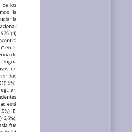
a de los
amos la
udiar la
lacionar
1975 (4)
encontró
u" en el
encia de
, lengua
asos, en
everidad
(19,5%).
egular,
acientes
dad está
5%). El
(46,6%),
asia fue