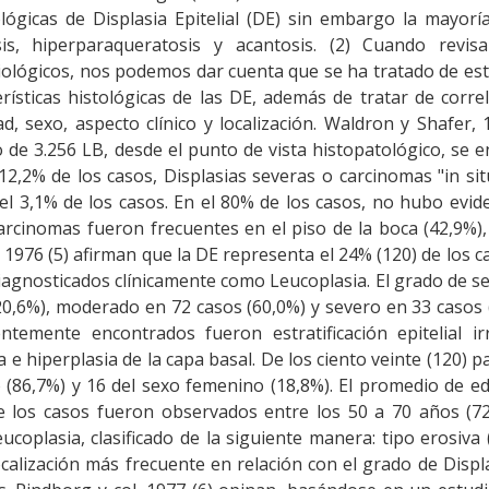
lógicas de Displasia Epitelial (DE) sin embargo la mayorí
is, hiperparaqueratosis y acantosis. (2) Cuando revis
miológicos, nos podemos dar cuenta que se ha tratado de est
erísticas histológicas de las DE, además de tratar de corre
, sexo, aspecto clínico y localización. Waldron y Shafer, 
o de 3.256 LB, desde el punto de vista histopatológico, se 
2,2% de los casos, Displasias severas o carcinomas "in sit
l 3,1% de los casos. En el 80% de los casos, no hubo evid
 carcinomas fueron frecuentes en el piso de la boca (42,9%)
, 1976 (5) afirman que la DE representa el 24% (120) de los c
diagnosticados clínicamente como Leucoplasia. El grado de s
(20,6%), moderado en 72 casos (60,0%) y severo en 33 casos 
temente encontrados fueron estratificación epitelial irr
e hiperplasia de la capa basal. De los ciento veinte (120) p
 (86,7%) y 16 del sexo femenino (18,8%). El promedio de e
 los casos fueron observados entre los 50 a 70 años (72,
ucoplasia, clasificado de la siguiente manera: tipo erosiva 
ocalización más frecuente en relación con el grado de Displ