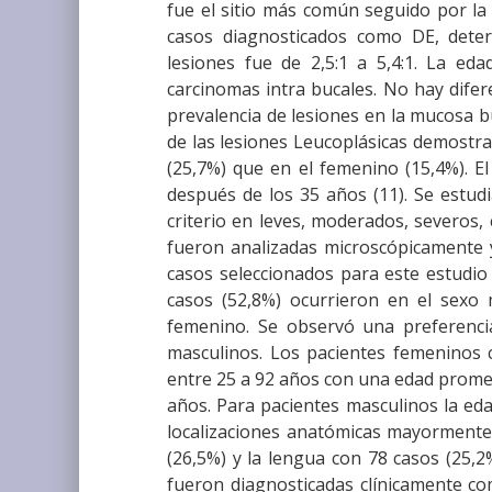
fue el sitio más común seguido por la 
casos diagnosticados como DE, dete
lesiones fue de 2,5:1 a 5,4:1. La ed
carcinomas intra bucales. No hay difere
prevalencia de lesiones en la mucosa b
de las lesiones Leucoplásicas demostra
(25,7%) que en el femenino (15,4%). E
después de los 35 años (11). Se estud
criterio en leves, moderados, severos,
fueron analizadas microscópicamente y c
casos seleccionados para este estudio r
casos (52,8%) ocurrieron en el sexo 
femenino. Se observó una preferenci
masculinos. Los pacientes femeninos 
entre 25 a 92 años con una edad promed
años. Para pacientes masculinos la ed
localizaciones anatómicas mayormente 
(26,5%) y la lengua con 78 casos (25,2
fueron diagnosticadas clínicamente co