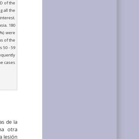
D of the
g all the
nterest.
sia. 180
2%) were
s of the
s 50 - 59
equently
the cases
as de la
na otra
a lesión