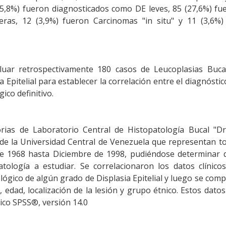
55,8%) fueron diagnosticados como DE leves, 85 (27,6%) f
ras, 12 (3,9%) fueron Carcinomas "in situ" y 11 (3,6%)
aluar retrospectivamente 180 casos de Leucoplasias Buca
 Epitelial para establecer la correlación entre el diagnóstico
ico definitivo.
orias de Laboratorio Central de Histopatología Bucal "Dr
 de la Universidad Central de Venezuela que representan t
de 1968 hasta Diciembre de 1998, pudiéndose determinar 
ología a estudiar. Se correlacionaron los datos clínicos
lógico de algún grado de Displasia Epitelial y luego se com
 edad, localización de la lesión y grupo étnico. Estos dato
ico SPSS®, versión 14.0