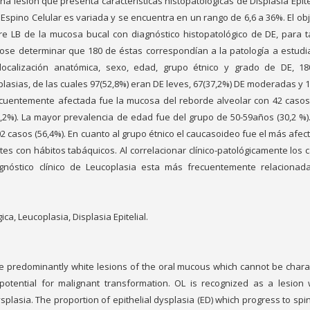
a lesión que presenta características histopatológicas de Displasia Epitel
spino Celular es variada y se encuentra en un rango de 6,6 a 36%. El obj
tre LB de la mucosa bucal con diagnóstico histopatológico de DE, para ta
ndose determinar que 180 de éstas correspondían a la patología a estudia
ocalización anatómica, sexo, edad, grupo étnico y grado de DE, 1
lasias, de las cuales 97(52,8%) eran DE leves, 67(37,2%) DE moderadas y 1
ecuentemente afectada fue la mucosa del reborde alveolar con 42 casos 
9,2%). La mayor prevalencia de edad fue del grupo de 50-59años (30,2 %).
 casos (56,4%). En cuanto al grupo étnico el caucasoideo fue el más afec
tes con hábitos tabáquicos. Al correlacionar clínico-patológicamente los 
gnóstico clínico de Leucoplasia esta más frecuentemente relacionad
ica, Leucoplasia, Displasia Epitelial.
ibe predominantly white lesions of the oral mucous which cannot be chara
otential for malignant transformation. OL is recognized as a lesion 
ysplasia. The proportion of epithelial dysplasia (ED) which progress to spin