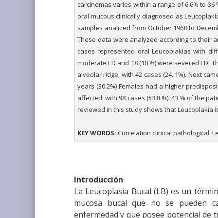
carcinomas varies within a range of 6.6% to 36
oral mucous clinically diagnosed as Leucoplakia
samples analized from October 1968 to December
These data were analyzed according to their ana
cases represented oral Leucoplakias with diff
moderate ED and 18 (10 %) were severed ED. Th
alveolar ridge, with 42 cases (24. 1%). Next ca
years (30.2%) Females had a higher predisposi
affected, with 98 cases (53.8 %). 43 % of the pat
reviewed in this study shows that Leucoplakia is
KEY WORDS:
Correlation clinical pathological, L
Introducción
La Leucoplasia Bucal (LB) es un térmi
mucosa bucal que no se pueden cara
enfermedad y que posee potencial de t