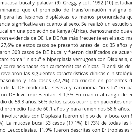
mucosa bucal y paladar (9). Gregg y col., 1992 (10) estudi
rminando que el promedio de transformación maligna d
ad para las lesiones displásicas es menos pronunciada q
ncia significativa en cuanto al sexo. Se realizó un estudio 
ucal en una población de Kenya (África), demostrando que 
ron evidencia de DE. La DE fue más frecuente en el sexo m
l 27,6% de estos casos se presentó antes de los 35 años 
iaron 308 casos de DE bucal y fueron clasificados de acue
 carcinoma "in situ" e hiperplasia verrugosa con Displasia,
orrelacionadas con características clínicas. El análisis de
evelaron las siguientes características clínicas e histológi
masculino y 146 casos (47,2%) ocurrieron en pacientes d
a de la DE moderada, severa y carcinoma "in situ" en pa
con DE leve representan el 1,3% En cuanto al rango de e
io de 59,3 años. 56% de los casos ocurrió en pacientes ent
ad promedio fue de 60,1 años y para femeninos 58,6 años.
involucradas con Displasia fueron el piso de la boca con
%). La mucosa bucal 53 casos (17,1%). El 73% de todas las 
mo Leucoplasias, 11,9% fueron descritas con Eritroplasias