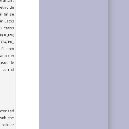
ial (DE).
etivo de
l fin se
r. Estos
80 casos
8(10,0%)
(24,1%),
 El sexo
tado con
casos de
a con el
cterized
with the
 cellular