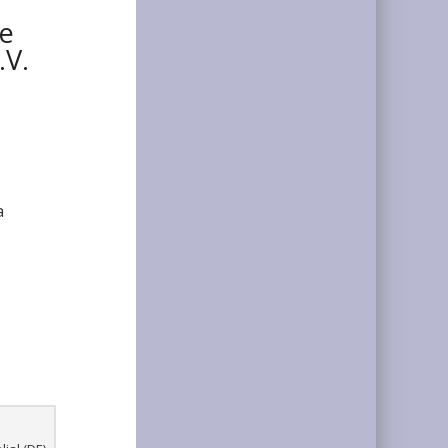
de
.V.
a