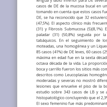
lengua y labio inferior para DE severa
casos de DE de la mucosa bucal en una
tomando en cuenta que estos casos fue
DE, se ha reconocido que 32 estuvier
(47,5%). El aspecto clínico más frecuen
(31) y Fibrosis Submucosa (5)(8,1%). 
paladar (31) (50,8%) seguida por l
tabáquicos. En el seguimiento de l
moteadas, una homogénea y un Liquen 
85 casos (41%) de DE leves, 60 casos (
máxima en edad fue en la sexta década
octava década de la vida. La proporció
boca y carrillo fueron los sitios más 
descritos como Leucoplasias homogéneas
moderadas y severas no mostró diferenc
lesiones que envuelve el piso de la b
estudio sobre 343 casos de LB y se a
histopatológico concluyendo que el 2,
El sexo femenino fue más predominante 