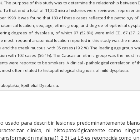
 %. The purpose of this study was to determine the relationship between E
. To that end a total of 11,250 micro histories were reviewed, representin
 1998. It was found that 180 of these cases reflected the pathology of i
tomical location, sex, age, ethnic group, and degree of epithelial dyspla
ering degrees of dysplasia, of which 97 (52.8%) were mild ED, 67 (37. 
e most frequent anatomical location reported in this study was the mucou
me and the cheek mucous, with 35 cases (19.2 %). The leading age group wa
tion with 102 cases (56.4%). The Caucasian ethnic group was the most fr
ients were reported to be smokers. A clinical - pathological correlation of 
 most often related to histopathological diagnosis of mild dysplasia.
eukoplakia, Epithelial Dysplasia.
no usado para describir lesiones predominantemente blanc
cterizar clínica, ni histopatológicamente como ningu
ransformación maligna.(1 2 3) La LB es reconocida como un