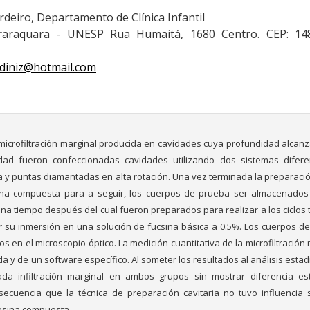
ordeiro, Departamento de Clínica Infantil
raraquara - UNESP Rua Humaitá, 1680 Centro. CEP: 14
diniz@hotmail.com
a microfiltración marginal producida en cavidades cuya profundidad alcanz
idad fueron confeccionadas cavidades utilizando dos sistemas difer
 y puntas diamantadas en alta rotación. Una vez terminada la preparació
ina compuesta para a seguir, los cuerpos de prueba ser almacenado
na tiempo después del cual fueron preparados para realizar a los ciclos 
r su inmersión en una solución de fucsina básica a 0.5%. Los cuerpos d
s en el microscopio óptico. La medición cuantitativa de la microfiltración
a y de un software específico. Al someter los resultados al análisis estad
 infiltración marginal en ambos grupos sin mostrar diferencia est
nsecuencia que la técnica de preparación cavitaria no tuvo influencia 
resina compuesta.