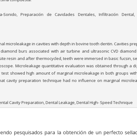
Sonido, Preparación de Cavidades Dentales, Infiltración Dental, 
al microleakage in cavities with depth in bovine tooth dentin. Cavities pr
diamond burs associated with air turbine and ultrasonic CVD diamond 
ite resin and after thermocycled, teeth were immersed in basic fucsin, se
scope. Microleakage quantitative evaluation was obtained through a dig
test showed high amount of marginal microleakage in both groups wit
ng that cavity preparation technique had no influence on marginal microle
ental Cavity Preparation, Dental Leakage, Dental High- Speed Technique
siendo pesquisados para la obtención de un perfecto sella