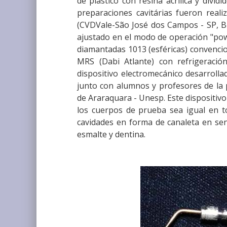
de plástico con resina acrílica y divi
preparaciones cavitárias fueron reali
(CVDVale-São José dos Campos - SP, Bra
ajustado en el modo de operación "powe
diamantadas 1013 (esféricas) convencio
MRS (Dabi Atlante) con refrigeración
dispositivo electromecánico desarroll
junto con alumnos y profesores de la 
de Araraquara - Unesp. Este dispositivo
los cuerpos de prueba sea igual en 
cavidades en forma de canaleta en sen
esmalte y dentina.