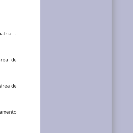
atria -
área de
 área de
rtamento