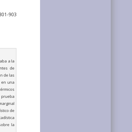
801-903
aba a la
entes de
n de las
s en una
térmicos
e prueba
 marginal
ístico de
adística
sobre la