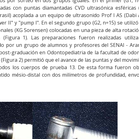
didos por sorteo en dos grupos iguales. En el primer (G1, n
zadas con puntas diamantadas CVD ultrasónica esféricas (
sil) acoplada a un equipo de ultrasonido Prof I AS (Dabi 
r II" y "pump I". En el segundo grupo (G2, n=15) se utiliz
nales (KG Sorensen) colocadas en una pieza de alta rotació
 (Figura 1). Las preparaciones fueron realizadas utiliz
ado por un grupo de alumnos y profesores del SENAI - Ara
post-graduación en Odontopediatria de la facultad de odo
 (Figura 2) permitió que el avance de las puntas y del movim
todos los cuerpos de prueba 13. De esta forma fueron ob
tido mésio-distal con dos milímetros de profundidad, env