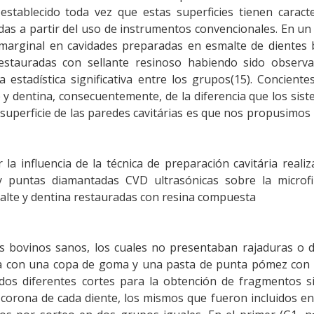
stablecido toda vez que estas superficies tienen caracte
das a partir del uso de instrumentos convencionales. En un
n marginal en cavidades preparadas en esmalte de dientes
estauradas con sellante resinoso habiendo sido observ
a estadística significativa entre los grupos(15). Conciente
e y dentina, consecuentemente, de la diferencia que los sis
superficie de las paredes cavitárias es que nos propusimos 
 la influencia de la técnica de preparación cavitária reali
 puntas diamantadas CVD ultrasónicas sobre la microfil
alte y dentina restauradas con resina compuesta
es bovinos sanos, los cuales no presentaban rajaduras o 
ada con una copa de goma y una pasta de punta pómez con 
ados diferentes cortes para la obtención de fragmentos s
 corona de cada diente, los mismos que fueron incluidos e