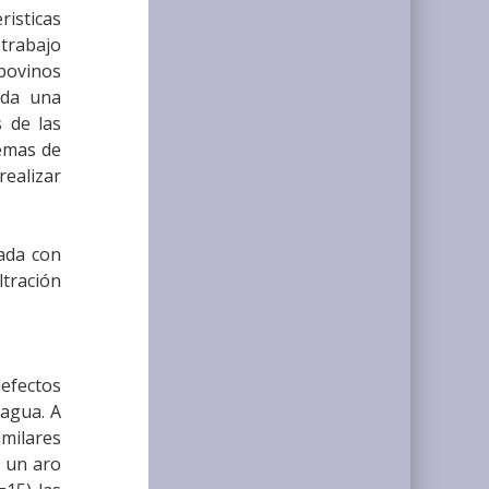
risticas
 trabajo
 bovinos
ada una
s de las
temas de
realizar
zada con
tración
defectos
agua. A
imilares
n un aro