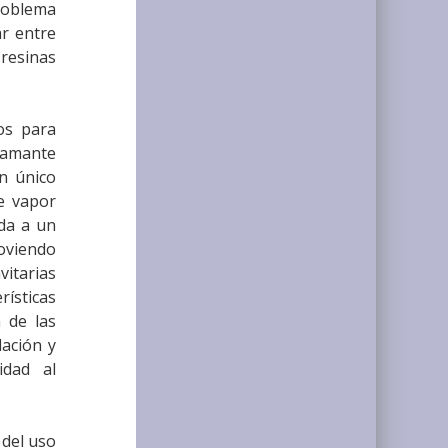
problema
ar entre
resinas
os para
diamante
un único
e vapor
ada a un
moviendo
vitarias
ísticas
 de las
ación y
idad al
 del uso