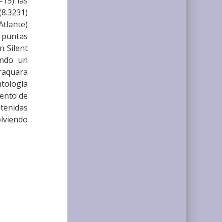
=15) las
8.3231)
Atlante)
ó puntas
n Silent
ando un
raquara
ntología
iento de
tenidas
olviendo