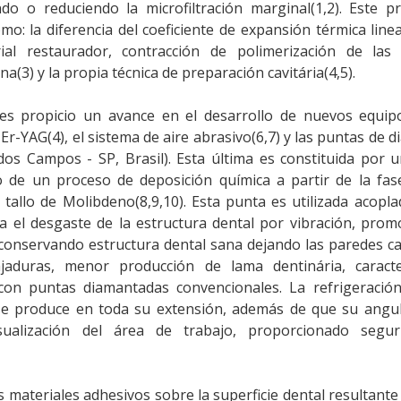
ndo o reduciendo la microfiltración marginal(1,2). Este 
mo: la diferencia del coeficiente de expansión térmica line
ial restaurador, contracción de polimerización de las 
a(3) y la propia técnica de preparación cavitária(4,5).
les propicio un avance en el desarrollo de nuevos equip
Er-YAG(4), el sistema de aire abrasivo(6,7) y las puntas de 
os Campos - SP, Brasil). Esta última es constituida por 
o de un proceso de deposición química a partir de la fas
tallo de Molibdeno(8,9,10). Esta punta es utilizada acopl
ita el desgaste de la estructura dental por vibración, pro
 conservando estructura dental sana dejando las paredes ca
jaduras, menor producción de lama dentinária, caracter
on puntas diamantadas convencionales. La refrigeración
se produce en toda su extensión, además de que su angul
sualización del área de trabajo, proporcionado segur
 materiales adhesivos sobre la superficie dental resultante