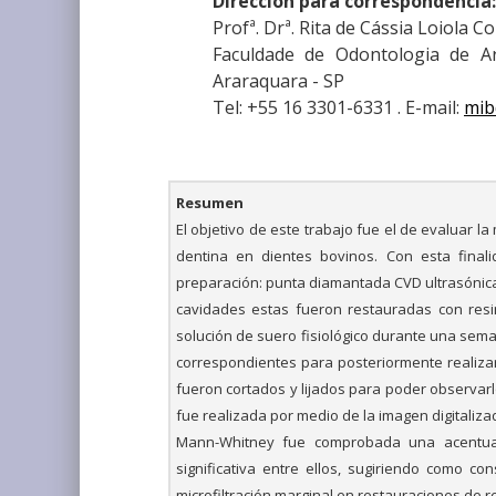
Dirección para correspondencia:
Profª. Drª. Rita de Cássia Loiola C
Faculdade de Odontologia de A
Araraquara - SP
Tel: +55 16 3301-6331 . E-mail:
mib
Resumen
El objetivo de este trabajo fue el de evaluar l
dentina en dientes bovinos. Con esta final
preparación: punta diamantada CVD ultrasónica
cavidades estas fueron restauradas con res
solución de suero fisiológico durante una sema
correspondientes para posteriormente realiza
fueron cortados y lijados para poder observarlo
fue realizada por medio de la imagen digitalizad
Mann-Whitney fue comprobada una acentuada
significativa entre ellos, sugiriendo como co
microfiltración marginal en restauraciones de 