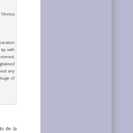
Técnica
eparation
tip with
ctioned,
italized
hout any
akage of
do de la