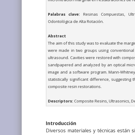
Palabras clave:
Resinas Compuestas, Ultra-
Odontológica de Alta Rotación.
Abstract
The aim of this study was to evaluate the margin
were made in two groups using conventional 
ultrasound. Cavities were restored with compos
sandpapered and analyzed by an optical micro
image and a software program. Mann-Whitney 
statistically significant difference, suggesti
composite resin restorations.
Descriptors:
Composite Resins, Ultrasonics, D
Introducción
Diversos materiales y técnicas están 