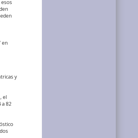
 esos
eden
ueden
V en
tricas y
 el
 a 82
óstico
ados