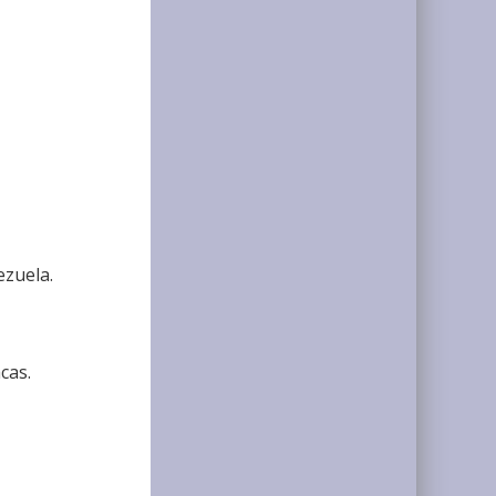
ezuela.
cas.