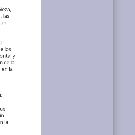
ieza,
, las
 un
ca
de los
ontal y
n de la
 en la
la
o
que
in
n la