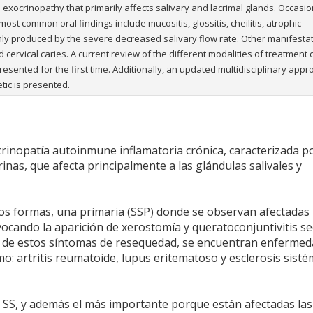
xocrinopathy that primarily affects salivary and lacrimal glands. Occasion
st common oral findings include mucositis, glossitis, cheilitis, atrophic
inly produced by the severe decreased salivary flow rate. Other manifesta
 cervical caries. A current review of the different modalities of treatment 
resented for the first time. Additionally, an updated multidisciplinary app
tic is presented.
crinopatía autoinmune inflamatoria crónica, caracterizada p
crinas, que afecta principalmente a las glándulas salivales y
os formas, una primaria (SSP) donde se observan afectadas 
vocando la aparición de xerostomía y queratoconjuntivitis se
s de estos síntomas de resequedad, se encuentran enferme
mo: artritis reumatoide, lupus eritematoso y esclerosis sisté
el SS, y además el más importante porque están afectadas las