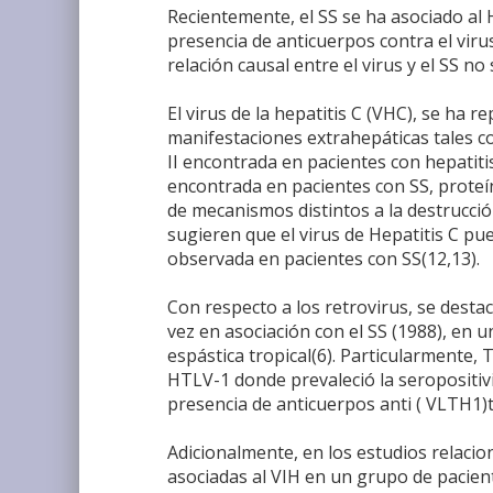
Recientemente, el SS se ha asociado al
presencia de anticuerpos contra el viru
relación causal entre el virus y el SS no
El virus de la hepatitis C (VHC), se ha
manifestaciones extrahepáticas tales co
II encontrada en pacientes con hepatitis
encontrada en pacientes con SS, proteín
de mecanismos distintos a la destrucci
sugieren que el virus de Hepatitis C pu
observada en pacientes con SS(12,13).
Con respecto a los retrovirus, se desta
vez en asociación con el SS (1988), en u
espástica tropical(6). Particularmente,
HTLV-1 donde prevaleció la seropositiv
presencia de anticuerpos anti ( VLTH1)ti
Adicionalmente, en los estudios relaci
asociadas al VIH en un grupo de pacient