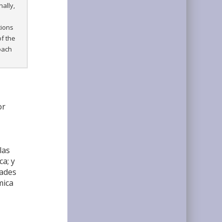
ally,
tions
of the
roach
or
las
ca; y
dades
mica