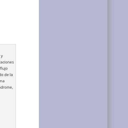
 y
taciones
flujo
do de la
una
índrome,