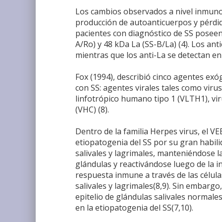
Los cambios observados a nivel inmunoló
producción de autoanticuerpos y pérdida
pacientes con diagnóstico de SS poseen 
A/Ro) y 48 kDa La (SS-B/La) (4). Los an
mientras que los anti-La se detectan en
Fox (1994), describió cinco agentes ex
con SS: agentes virales tales como viru
linfotrópico humano tipo 1 (VLTH1), vir
(VHC) (8).
Dentro de la familia Herpes virus, el V
etiopatogenia del SS por su gran habili
salivales y lagrimales, manteniéndose l
glándulas y reactivándose luego de la i
respuesta inmune a través de las célula
salivales y lagrimales(8,9). Sin embargo,
epitelio de glándulas salivales normales,
en la etiopatogenia del SS(7,10).