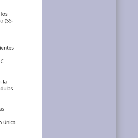
 los
o (SS-
ientes
 C
 la
ndulas
as
n única