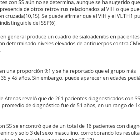
ntes con SS aún no se determina, aunque se ha sugerido que
presencia de otros retrovirus relacionados al VIH o que pu
n cruzada(10,15). Se puede afirmar que el VIH y el VLTH1 p
ndistinguible del SSP(6).
 en general produce un cuadro de sialoadenitis en pacientes
n determinado niveles elevados de anticuerpos contra CM
.
en una proporción 9:1 y se ha reportado que el grupo más
 35 y 45 años. Sin embargo, puede aparecer en edades pediá
e Atenas reveló que de 261 pacientes diagnosticados con SS,
 promedio de diagnóstico fue de 51 años, en un rango de 14
on SS se encontró que de un total de 16 pacientes con diagn
menino y solo 3 del sexo masculino, corroborando los result
tado en los estudios mencionados(20,21).