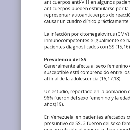
anticuerpos anti-VIH en algunos pacie
anticuerpos pueden estimularse por la 
representar autoanticuerpos de reacció
causar un cuadro clínico prácticamente i
La infección por citomegalovirus (CMV)
inmunocompetentes e igualmente se ha
pacientes diagnosticados con SS (15,16)
Prevalencia del SS
Generalmente afecta al sexo femenino 
susceptible está comprendido entre los
al final de la adolescencia (16,17,18).
Un estudio, reportado en la población d
96% fueron del sexo femenino y la edad
años(19).
En Venezuela, en pacientes afectados c
presuntivo de SS, 3 fueron del sexo fe
que en relación al genero se han repor