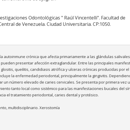
vestigaciones Odontológicas " Raúl Vincentelli". Facultad de
Central de Venezuela. Ciudad Universitaria. CP:1050.
ía autoinmune crónica que afecta primariamente a las glándulas salivales
 pueden presentar afección extraglandular. Entre las principales manifes
ositis, queilitis, candidiasis atrófica y ulceras crónicas producidas por el 
incluye la enfermedad periodontal, principalmente la gingivitis. Dependien
 un número elevado de caries cervicales. Se presenta por primera vez 
amiento tanto local como sistémico para las manifestaciones bucales del s
acia el tratamiento periodontal, caries dental y protésico.
to, multidisciplinario. Xerostomía