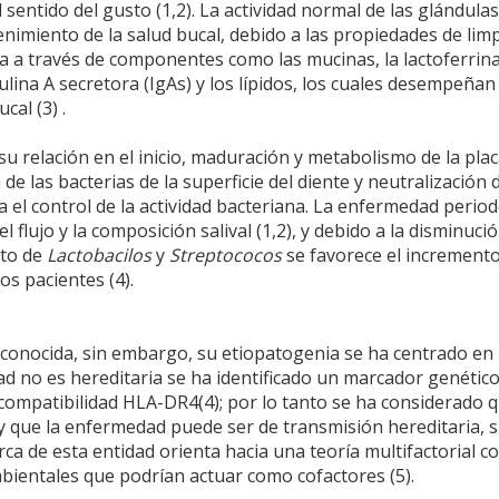
 sentido del gusto (1,2). La actividad normal de las glándulas
enimiento de la salud bucal, debido a las propiedades de limp
va a través de componentes como las mucinas, la lactoferrina
ulina A secretora (IgAs) y los lípidos, los cuales desempeñan
cal (3) .
su relación en el inicio, maduración y metabolismo de la pla
de las bacterias de la superficie del diente y neutralización 
a el control de la actividad bacteriana. La enfermedad period
l flujo y la composición salival (1,2), y debido a la disminució
lto de
Lactobacilos
y
Streptococos
se favorece el incremento
os pacientes (4).
esconocida, sin embargo, su etiopatogenia se ha centrado en 
 no es hereditaria se ha identificado un marcador genétic
compatibilidad HLA-DR4(4); por lo tanto se ha considerado 
 que la enfermedad puede ser de transmisión hereditaria, s
a de esta entidad orienta hacia una teoría multifactorial co
ientales que podrían actuar como cofactores (5).