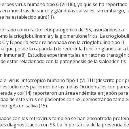
 Herpes virus humano tipo 6 (VHH6), ya que se ha reportado 
s en muestras de suero y glándulas salivales, sin embargo, l
 se ha establecido aún(11).
 reportado como factor etiopatogénico del SS, asociándose a
mo la crioglobulinemia y la glomerulonefritis. La crioglobul
 C y B podría estar relacionada con la crioglobulina tipo II
a que posee la capacidad de reducir la función glandular a 
ón inmune(8). Estudios experimentales en ratones transgéni
ede estar relacionado con la patogénesis de la sialoadenitis
ca el virus linfotrópico humano tipo 1 (VLTH1)descrito por p
n estudio de 5 pacientes de las Indias Occidentales con pares
 Terada y col(14) reportaron un área endémica en Japón para 
idad de este virus en pacientes con SS, demostrando tambié
po IgAs en saliva (15).
onados con los retrovirus también se han encontrado proteí
es diagnosticados con SS. La importancia de la presencia de