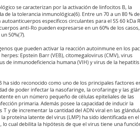
gico se caracterizan por la activación de linfocitos B, la
 de la tolerancia inmunológica(6). Entre un 70 a un 80 % de
autoanticuerpos específicos circulantes para el SS 60 kDa R
ticuerpos anti-Ro pueden expresarse en un 60% de los casos,
 un 50%(7).
ógenos que pueden activar la reacción autoinmune en los pac
s herpes: Epstein Barr (VEB), citomegalovirus (CMV), virus
us de inmunodeficiencia humana (VIH) y virus de la hepatitis
EB ha sido reconocido como uno de los principales factores en
dad de poder infectar la nasofaringe, la orofaringe y las glá
atente en un número pequeño de células epiteliales de las
nfección primaria. Además posee la capacidad de inducir la
s T y de incrementar la cantidad del ADN viral en las glándul
 la proteína latente del virus (LMP) ha sido identificada en el
 lo cual debilita la hipótesis de que el virus tiene una funció