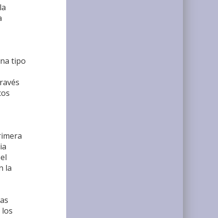
la
a
ina tipo
través
cos
rimera
ia
el
n la
nas
 los