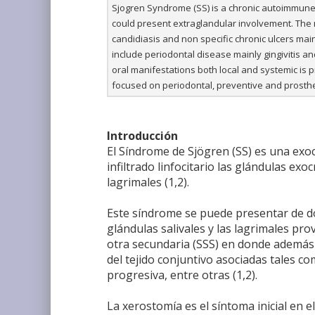
Sjogren Syndrome (SS) is a chronic autoimmune e
could present extraglandular involvement. The mo
candidiasis and non specific chronic ulcers ma
include periodontal disease mainly gingivitis and
oral manifestations both local and systemic is p
focused on periodontal, preventive and prosthe
Introducción
El Síndrome de Sjögren (SS) es una exo
infiltrado linfocitario las glándulas exo
lagrimales (1,2).
Este síndrome se puede presentar de d
glándulas salivales y las lagrimales pro
otra secundaria (SSS) en donde ademá
del tejido conjuntivo asociadas tales co
progresiva, entre otras (1,2).
La xerostomía es el síntoma inicial en 