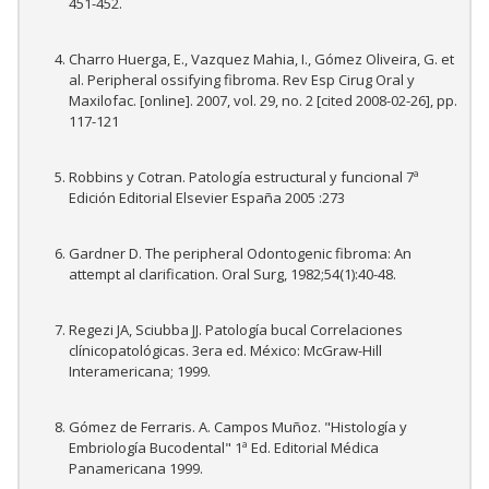
451-452.
Charro Huerga, E., Vazquez Mahia, I., Gómez Oliveira, G. et
al. Peripheral ossifying fibroma. Rev Esp Cirug Oral y
Maxilofac. [online]. 2007, vol. 29, no. 2 [cited 2008-02-26], pp.
117-121
Robbins y Cotran. Patología estructural y funcional 7ª
Edición Editorial Elsevier España 2005 :273
Gardner D. The peripheral Odontogenic fibroma: An
attempt al clarification. Oral Surg, 1982;54(1):40-48.
Regezi JA, Sciubba JJ. Patología bucal Correlaciones
clínicopatológicas. 3era ed. México: McGraw-Hill
Interamericana; 1999.
Gómez de Ferraris. A. Campos Muñoz. "Histología y
Embriología Bucodental" 1ª Ed. Editorial Médica
Panamericana 1999.