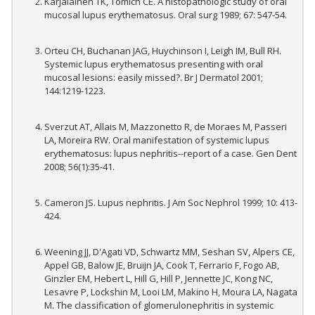
Karjalainen TK, Tomich CE. A histopathologic study of oral
mucosal lupus erythematosus. Oral surg 1989; 67: 547-54.
Orteu CH, Buchanan JAG, Huychinson I, Leigh IM, Bull RH.
Systemic lupus erythematosus presenting with oral
mucosal lesions: easily missed?. Br J Dermatol 2001;
144:1219-1223.
Sverzut AT, Allais M, Mazzonetto R, de Moraes M, Passeri
LA, Moreira RW. Oral manifestation of systemic lupus
erythematosus: lupus nephritis--report of a case. Gen Dent
2008; 56(1):35-41.
Cameron JS. Lupus nephritis. J Am Soc Nephrol 1999; 10: 413-
424.
Weening JJ, D'Agati VD, Schwartz MM, Seshan SV, Alpers CE,
Appel GB, Balow JE, Bruijn JA, Cook T, Ferrario F, Fogo AB,
Ginzler EM, Hebert L, Hill G, Hill P, Jennette JC, Kong NC,
Lesavre P, Lockshin M, Looi LM, Makino H, Moura LA, Nagata
M. The classification of glomerulonephritis in systemic