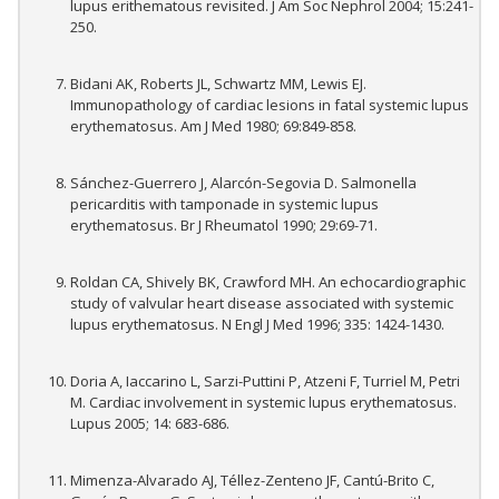
lupus erithematous revisited. J Am Soc Nephrol 2004; 15:241-
250.
Bidani AK, Roberts JL, Schwartz MM, Lewis EJ.
Immunopathology of cardiac lesions in fatal systemic lupus
erythematosus. Am J Med 1980; 69:849-858.
Sánchez-Guerrero J, Alarcón-Segovia D. Salmonella
pericarditis with tamponade in systemic lupus
erythematosus. Br J Rheumatol 1990; 29:69-71.
Roldan CA, Shively BK, Crawford MH. An echocardiographic
study of valvular heart disease associated with systemic
lupus erythematosus. N Engl J Med 1996; 335: 1424-1430.
Doria A, Iaccarino L, Sarzi-Puttini P, Atzeni F, Turriel M, Petri
M. Cardiac involvement in systemic lupus erythematosus.
Lupus 2005; 14: 683-686.
Mimenza-Alvarado AJ, Téllez-Zenteno JF, Cantú-Brito C,