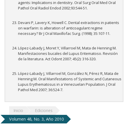
agents: Implications in dentistry. Oral Surg Oral Med Oral
Pathol Oral Radiol Endod 2002;93:544-51.
Devani P, Lavery K, Howell C. Dental extractions in patients
on warfarin: is alteration of anticoagulant regime
necessary? Br J Oral Maxillofac Surg. (1998); 35:107-11.
López-Labady J, Moret Y, Villarroel M, Mata de Henning M.
Manifestaciones bucales del Lupus Eritematoso. Revisión
de la literatura. Act Odont 2007; 45(2): 316-320.
López-Labady J, Villarroel M, González N, Pérez R, Mata de
Henning M. Oral Manifestations of Systemic and Cutaneous
Lupus Erythematosus in a Venezuelan Population. J Oral
Pathol Med 2007; 36:524-7.
Inicio
Ediciones
Volumen 48, No. 3, Año 2010