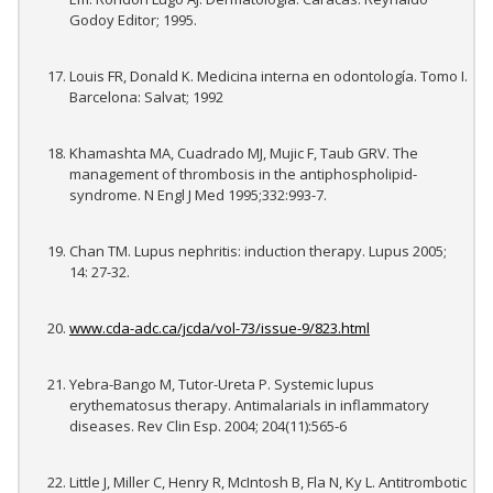
Godoy Editor; 1995.
Louis FR, Donald K. Medicina interna en odontología. Tomo I.
Barcelona: Salvat; 1992
Khamashta MA, Cuadrado MJ, Mujic F, Taub GRV. The
management of thrombosis in the antiphospholipid-
syndrome. N Engl J Med 1995;332:993-7.
Chan TM. Lupus nephritis: induction therapy. Lupus 2005;
14: 27-32.
www.cda-adc.ca/jcda/vol-73/issue-9/823.html
Yebra-Bango M, Tutor-Ureta P. Systemic lupus
erythematosus therapy. Antimalarials in inflammatory
diseases. Rev Clin Esp. 2004; 204(11):565-6
Little J, Miller C, Henry R, McIntosh B, Fla N, Ky L. Antitrombotic