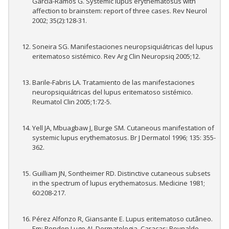
García-Ramos G. Systemic lupus erythematosus with
affection to brainstem: report of three cases. Rev Neurol
2002; 35(2):128-31.
Soneira SG. Manifestaciones neuropsiquiátricas del lupus
eritematoso sistémico. Rev Arg Clin Neuropsiq 2005;12.
Barile-Fabris LA. Tratamiento de las manifestaciones
neuropsiquiátricas del lupus eritematoso sistémico.
Reumatol Clin 2005;1:72-5.
Yell JA, Mbuagbaw J, Burge SM. Cutaneous manifestation of
systemic lupus erythematosus. Br J Dermatol 1996; 135: 355-
362.
Guilliam JN, Sontheimer RD. Distinctive cutaneous subsets
in the spectrum of lupus erythematosus. Medicine 1981;
60:208-217.
Pérez Alfonzo R, Giansante E. Lupus eritematoso cutâneo.
Em: Rondon Lugo AJ. Dermatologia. Caracas: Reynaldo