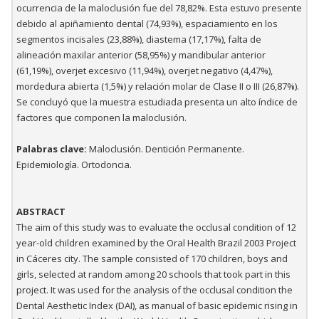
ocurrencia de la maloclusión fue del 78,82%. Esta estuvo presente
debido al apiñamiento dental (74,93%), espaciamiento en los
segmentos incisales (23,88%), diastema (17,17%), falta de
alineación maxilar anterior (58,95%) y mandibular anterior
(61,19%), overjet excesivo (11,94%), overjet negativo (4,47%),
mordedura abierta (1,5%) y relación molar de Clase II o III (26,87%).
Se concluyó que la muestra estudiada presenta un alto índice de
factores que componen la maloclusión.
Palabras clave:
Maloclusión. Dentición Permanente.
Epidemiología. Ortodoncia.
ABSTRACT
The aim of this study was to evaluate the occlusal condition of 12
year-old children examined by the Oral Health Brazil 2003 Project
in Cáceres city. The sample consisted of 170 children, boys and
girls, selected at random among 20 schools that took part in this
project. It was used for the analysis of the occlusal condition the
Dental Aesthetic Index (DAI), as manual of basic epidemic rising in