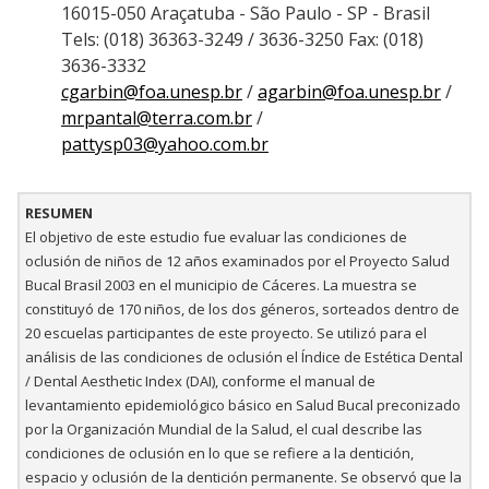
16015-050 Araçatuba - São Paulo - SP - Brasil
Tels: (018) 36363-3249 / 3636-3250 Fax: (018)
3636-3332
cgarbin@foa.unesp.br
/
agarbin@foa.unesp.br
/
mrpantal@terra.com.br
/
pattysp03@yahoo.com.br
RESUMEN
El objetivo de este estudio fue evaluar las condiciones de
oclusión de niños de 12 años examinados por el Proyecto Salud
Bucal Brasil 2003 en el municipio de Cáceres. La muestra se
constituyó de 170 niños, de los dos géneros, sorteados dentro de
20 escuelas participantes de este proyecto. Se utilizó para el
análisis de las condiciones de oclusión el Índice de Estética Dental
/ Dental Aesthetic Index (DAI), conforme el manual de
levantamiento epidemiológico básico en Salud Bucal preconizado
por la Organización Mundial de la Salud, el cual describe las
condiciones de oclusión en lo que se refiere a la dentición,
espacio y oclusión de la dentición permanente. Se observó que la