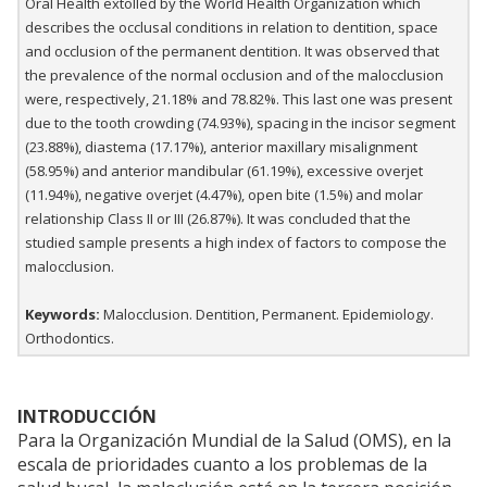
Oral Health extolled by the World Health Organization which
describes the occlusal conditions in relation to dentition, space
and occlusion of the permanent dentition. It was observed that
the prevalence of the normal occlusion and of the malocclusion
were, respectively, 21.18% and 78.82%. This last one was present
due to the tooth crowding (74.93%), spacing in the incisor segment
(23.88%), diastema (17.17%), anterior maxillary misalignment
(58.95%) and anterior mandibular (61.19%), excessive overjet
(11.94%), negative overjet (4.47%), open bite (1.5%) and molar
relationship Class II or III (26.87%). It was concluded that the
studied sample presents a high index of factors to compose the
malocclusion.
Keywords:
Malocclusion. Dentition, Permanent. Epidemiology.
Orthodontics.
INTRODUCCIÓN
Para la Organización Mundial de la Salud (OMS), en la
escala de prioridades cuanto a los problemas de la