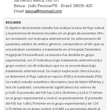
Sarmento Meira,150/101
Bessa - João Pessoa/PB - Brasil. 58035-420
Email:
bessa@mixmail.com
RESUMEN
El objetivo del presente estudio fue evaluar la tasa de flujo salival
y la presencia de lesiones bucales en un grupo de pacientes VIH+,
en correlación con la terapia antirretroviral. Se seleccionaron 82
pacientes adultos de ambos géneros, seropositivos al VIH, que se
encontraban sometidos a tratamiento en el Hospital Clementino
Fraga/João Pessoa/Brasil. La muestra fue dividida en grupo
experimental, con 37 individuos bajo tratamiento antirretroviral y
grupo control, con 45 individuos que no se encontraban bajo
tratamiento antirretroviral. Se realizó exploración clínica bucal y
se determinó el flujo salival en reposo (FSR) y el estimulado (FSE).
Se realizó estudio estadístico descriptivo, test de Mann-Whitney y
test chi cuadrado, considerando significativos los valores de
p<0,05. El promedio del FSR fue 0,34 0,18 ml/min y 0,34 0,17 ml/min
en el grupo experimental y control, respectivamente. El promedio
del FSE fue 1,68 0,79 ml/min en el grupo experimental y de 1,59
0,73 ml/min en el grupo control, p=0,490. La xerostomía afectó al