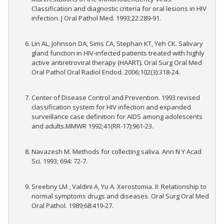
Classification and diagnostic criteria for oral lesions in HIV
infection. J Oral Pathol Med. 1993;22:289-91.
Lin AL, Johnson DA, Sims CA, Stephan KT, Yeh CK. Salivary
gland function in HIV-infected patients treated with highly
active antiretroviral therapy (HAART). Oral Surg Oral Med
Oral Pathol Oral Radiol Endod. 2006;102(3):318-24.
Center of Disease Control and Prevention. 1993 revised
classification system for HIV infection and expanded
surveillance case definition for AIDS among adolescents
and adults.MMWR 1992;41(RR-17):961-23.
Navazesh M. Methods for collecting saliva. Ann N Y Acad
Sci. 1993; 694: 72-7.
Sreebny LM , Valdini A, Yu A. Xerostomia. II: Relationship to
normal symptoms drugs and diseases. Oral Surg Oral Med
Oral Pathol. 1989;68:419-27.