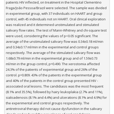
patients HIV inflected, on treatment in the Hospital Clementino
Fraga/João Pessoa/Brazil were selected. The sample was divided
in experimental group, with 37 individuals on HAART and group
control, with 45 individuals not on HAART. Oral clinical exploration
was realized and it determined unstimulated and stimulated
salivary flow rates. The test of Mann-Whitney and chi-square test
were used, considering the values of p<0.05 significant. The
average of the unstimulated salivary flow was 0.34±0.18 ml/min
and 0.34±0.17 ml/min in the experimental and control groups
respectively. The average of the stimulated salivary flow was
1.68±0.79 ml/min in the experimental group and of 1.59±0.73
ml/min in the group control, p=0.490. The xerostomia affected
24.3% of the patients of experimental group and 26% of the
control. p=0.809. 43% of the patients in the experimental group
and 40% of the patients in the control group presented HIV -
associated oral lesions. The candidiasis was the most frequent
(8.1% and 35.5%), followed by hairy leukoplakia (2.7% and 11%),
sialoadenosis (8.1% and 4.4%) and ulcerations (8.1% and 4.9%) for
the experimental and control groups respectively. The
antiretroviral therapy did not cause dysfunction in the salivary