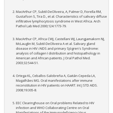
MacArthur CP, Subtil-DeOliveira, A, Palmer D, Fiorella RM,
Gustafson S, Tira D., et al. Characteristics of salivary diffuse
infiltrative lymphocytosis syndrome in West Africa. Arch
Pathol Lab Med 2000;124:1773-79.
MacArthur CP, Africa CWJ, Castellani WJ, Laungjamakorn NJ,
McLauglin M, Subtil-DeOliveira A et al. Salivary gland
disease in HIV /AIDS and primary Sjögren's Syndrome:
analysis of collagen I distribution and histopathology in
American and African patients. J Oral Pathol Med.
2003;32:544-51.
Ortega KL, Ceballos-Salobreña A, Gaitán-Cepeda LA,
Magalhães MG. Oral manifestations after immune
reconstitution in HIV patients on HAART. Int J STD AIDS.
2008;19:305-8.
EEC Clearinghouse on Oral problems Related to HIV
infection and WHO Collaborating Centre on Oral
Manifestations of the Immunodeficiency Virus.