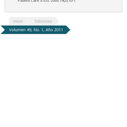
Patient Care STDS. 2005;19(2):70-7.
Inicio
Ediciones
Volumen 49, No. 1, Año 2011