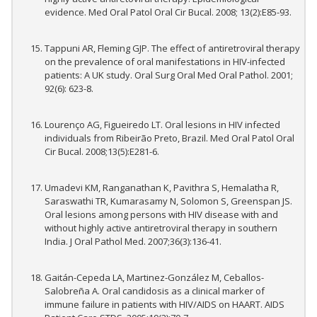
evidence. Med Oral Patol Oral Cir Bucal. 2008; 13(2):E85-93.
Tappuni AR, Fleming GJP. The effect of antiretroviral therapy
on the prevalence of oral manifestations in HIV-infected
patients: A UK study. Oral Surg Oral Med Oral Pathol. 2001;
92(6): 623-8.
Lourenço AG, Figueiredo LT. Oral lesions in HIV infected
individuals from Ribeirão Preto, Brazil. Med Oral Patol Oral
Cir Bucal. 2008;13(5):E281-6.
Umadevi KM, Ranganathan K, Pavithra S, Hemalatha R,
Saraswathi TR, Kumarasamy N, Solomon S, Greenspan JS.
Oral lesions among persons with HIV disease with and
without highly active antiretroviral therapy in southern
India. J Oral Pathol Med. 2007;36(3):136-41.
Gaitán-Cepeda LA, Martinez-González M, Ceballos-
Salobreña A. Oral candidosis as a clinical marker of
immune failure in patients with HIV/AIDS on HAART. AIDS