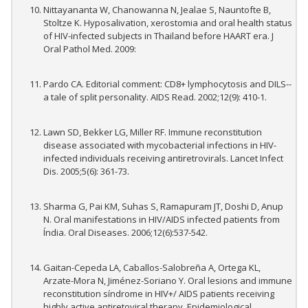
Nittayananta W, Chanowanna N, Jealae S, Nauntofte B,
Stoltze K. Hyposalivation, xerostomia and oral health status
of HIV-infected subjects in Thailand before HAART era. J
Oral Pathol Med. 2009:
Pardo CA. Editorial comment: CD8+ lymphocytosis and DILS--
a tale of split personality. AIDS Read. 2002;12(9): 410-1.
Lawn SD, Bekker LG, Miller RF. Immune reconstitution
disease associated with mycobacterial infections in HIV-
infected individuals receiving antiretrovirals. Lancet Infect
Dis. 2005;5(6): 361-73.
Sharma G, Pai KM, Suhas S, Ramapuram JT, Doshi D, Anup
N. Oral manifestations in HIV/AIDS infected patients from
Índia. Oral Diseases. 2006;12(6):537-542.
Gaitan-Cepeda LA, Caballos-Salobreña A, Ortega KL,
Arzate-Mora N, Jiménez-Soriano Y. Oral lesions and immune
reconstitution síndrome in HIV+/ AIDS patients receiving
highly active antiretoviral therapy. Epidemiological