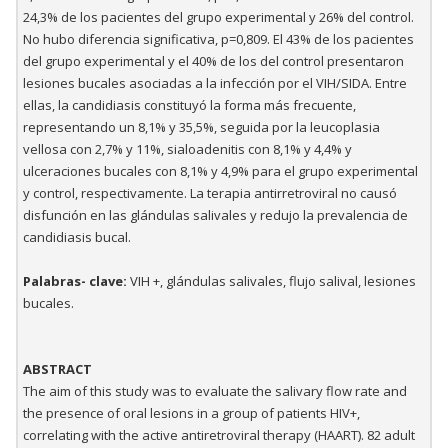
24,3% de los pacientes del grupo experimental y 26% del control.
No hubo diferencia significativa, p=0,809. El 43% de los pacientes
del grupo experimental y el 40% de los del control presentaron
lesiones bucales asociadas a la infección por el VIH/SIDA. Entre
ellas, la candidiasis constituyó la forma más frecuente,
representando un 8,1% y 35,5%, seguida por la leucoplasia
vellosa con 2,7% y 11%, sialoadenitis con 8,1% y 4,4% y
ulceraciones bucales con 8,1% y 4,9% para el grupo experimental
y control, respectivamente. La terapia antirretroviral no causó
disfunción en las glándulas salivales y redujo la prevalencia de
candidiasis bucal.
Palabras- clave:
VIH +, glándulas salivales, flujo salival, lesiones
bucales.
ABSTRACT
The aim of this study was to evaluate the salivary flow rate and
the presence of oral lesions in a group of patients HIV+,
correlating with the active antiretroviral therapy (HAART). 82 adult