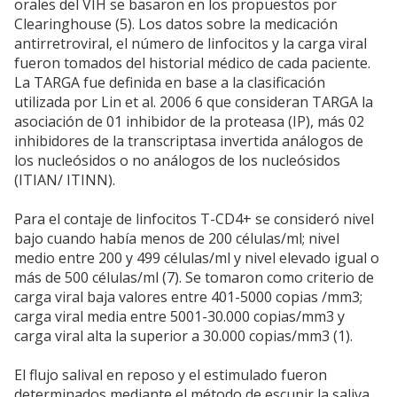
orales del VIH se basaron en los propuestos por
Clearinghouse (5). Los datos sobre la medicación
antirretroviral, el número de linfocitos y la carga viral
fueron tomados del historial médico de cada paciente.
La TARGA fue definida en base a la clasificación
utilizada por Lin et al. 2006 6 que consideran TARGA la
asociación de 01 inhibidor de la proteasa (IP), más 02
inhibidores de la transcriptasa invertida análogos de
los nucleósidos o no análogos de los nucleósidos
(ITIAN/ ITINN).
Para el contaje de linfocitos T-CD4+ se consideró nivel
bajo cuando había menos de 200 células/ml; nivel
medio entre 200 y 499 células/ml y nivel elevado igual o
más de 500 células/ml (7). Se tomaron como criterio de
carga viral baja valores entre 401-5000 copias /mm3;
carga viral media entre 5001-30.000 copias/mm3 y
carga viral alta la superior a 30.000 copias/mm3 (1).
El flujo salival en reposo y el estimulado fueron
determinados mediante el método de escupir la saliva,