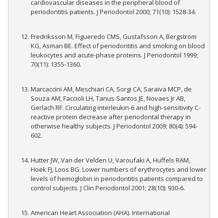
cardiovascular diseases in the peripheral blood of
periodontitis patients. J Periodontol 2000; 71(10): 1528-34.
Fredriksson M, Figueredo CMS, Gustafsson A, Bergström
KG, Asman BE. Effect of periodontitis and smoking on blood
leukocytes and acute-phase proteins. J Periodontol 1999;
70(11): 1355-1360.
Marcaccini AM, Meschiari CA, Sorgi CA, Saraiva MCP, de
Souza AM, Faccioli LH, Tanus-Santos JE, Novaes Jr AB,
Gerlach RF. Circulating interleukin-6 and high-sensitivity C-
reactive protein decrease after periodontal therapy in
otherwise healthy subjects. J Periodontol 2009; 80(4): 594-
602.
Hutter JW, Van der Velden U, Varoufaki A, Huffels RAM,
Hoek FJ, Loos BG. Lower numbers of erythrocytes and lower
levels of hemoglobin in periodontitis patients compared to
control subjects. J Clin Periodontol 2001; 28(10): 930-6.
American Heart Association (AHA). International