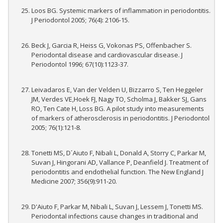
Loos BG. Systemic markers of inflammation in periodontitis.
J Periodontol 2005; 76(4): 2106-15.
Beck J, Garcia R, Heiss G, Vokonas PS, Offenbacher S.
Periodontal disease and cardiovascular disease. J
Periodontol 1996; 67(10):1123-37.
Leivadaros E, Van der Velden U, Bizzarro S, Ten Heggeler
JM, Verdes VE,Hoek FJ, Nagy TO, Scholma J, Bakker SJ, Gans
RO, Ten Cate H, Loss BG. A pilot study into measurements
of markers of atherosclerosis in periodontitis. J Periodontol
2005; 76(1):121-8.
Tonetti MS, D´Aiuto F, Nibali L, Donald A, Storry C, Parkar M,
Suvan J, Hingorani AD, Vallance P, Deanfield J. Treatment of
periodontitis and endothelial function. The New England J
Medicine 2007; 356(9):911-20.
D'Aiuto F, Parkar M, Nibali L, Suvan J, Lessem J, Tonetti MS.
Periodontal infections cause changes in traditional and