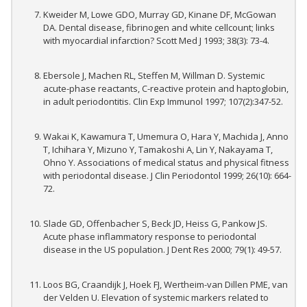
Kweider M, Lowe GDO, Murray GD, Kinane DF, McGowan
DA. Dental disease, fibrinogen and white cellcount; links
with myocardial infarction? Scott Med J 1993; 38(3): 73-4.
Ebersole J, Machen RL, Steffen M, Willman D. Systemic
acute-phase reactants, C-reactive protein and haptoglobin,
in adult periodontitis. Clin Exp Immunol 1997; 107(2):347-52.
Wakai K, Kawamura T, Umemura O, Hara Y, Machida J, Anno
T, Ichihara Y, Mizuno Y, Tamakoshi A, Lin Y, Nakayama T,
Ohno Y. Associations of medical status and physical fitness
with periodontal disease. J Clin Periodontol 1999; 26(10): 664-
72.
Slade GD, Offenbacher S, Beck JD, Heiss G, Pankow JS.
Acute phase inflammatory response to periodontal
disease in the US population. J Dent Res 2000; 79(1): 49-57.
Loos BG, Craandijk J, Hoek FJ, Wertheim-van Dillen PME, van
der Velden U. Elevation of systemic markers related to