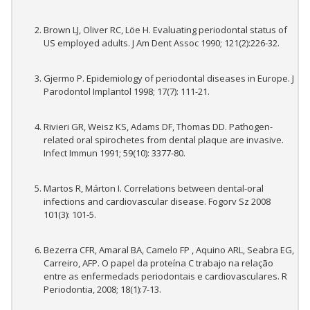
Brown LJ, Oliver RC, Löe H. Evaluating periodontal status of
US employed adults. J Am Dent Assoc 1990; 121(2):226-32.
Gjermo P. Epidemiology of periodontal diseases in Europe. J
Parodontol Implantol 1998; 17(7): 111-21.
Rivieri GR, Weisz KS, Adams DF, Thomas DD. Pathogen-
related oral spirochetes from dental plaque are invasive.
Infect Immun 1991; 59(10): 3377-80.
Martos R, Márton I. Correlations between dental-oral
infections and cardiovascular disease. Fogorv Sz 2008
101(3): 101-5.
Bezerra CFR, Amaral BA, Camelo FP , Aquino ARL, Seabra EG,
Carreiro, AFP. O papel da proteína C trabajo na relação
entre as enfermedads periodontais e cardiovasculares. R
Periodontia, 2008; 18(1):7-13.