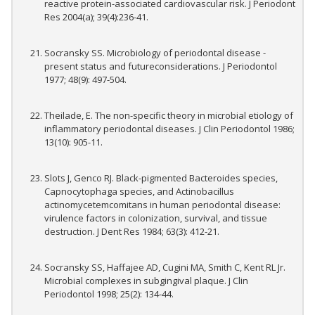
reactive protein-associated cardiovascular risk. J Periodont
Res 2004(a); 39(4):236-41.
Socransky SS. Microbiology of periodontal disease -
present status and futureconsiderations. J Periodontol
1977; 48(9): 497-504.
Theilade, E. The non-specific theory in microbial etiology of
inflammatory periodontal diseases. J Clin Periodontol 1986;
13(10): 905-11.
Slots J, Genco RJ. Black-pigmented Bacteroides species,
Capnocytophaga species, and Actinobacillus
actinomycetemcomitans in human periodontal disease:
virulence factors in colonization, survival, and tissue
destruction. J Dent Res 1984; 63(3): 412-21.
Socransky SS, Haffajee AD, Cugini MA, Smith C, Kent RL Jr.
Microbial complexes in subgingival plaque. J Clin
Periodontol 1998; 25(2): 134-44.