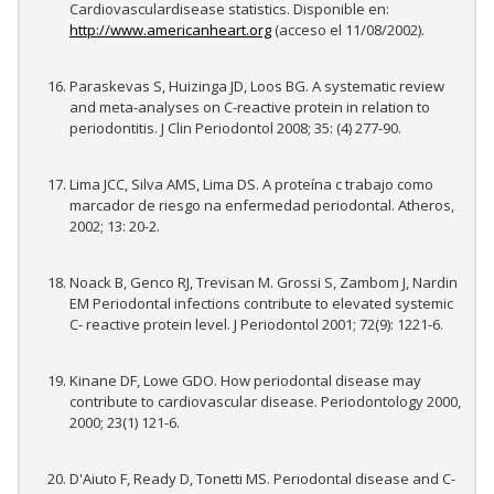
Cardiovasculardisease statistics. Disponible en:
http://www.americanheart.org
(acceso el 11/08/2002).
Paraskevas S, Huizinga JD, Loos BG. A systematic review
and meta-analyses on C-reactive protein in relation to
periodontitis. J Clin Periodontol 2008; 35: (4) 277-90.
Lima JCC, Silva AMS, Lima DS. A proteína c trabajo como
marcador de riesgo na enfermedad periodontal. Atheros,
2002; 13: 20-2.
Noack B, Genco RJ, Trevisan M. Grossi S, Zambom J, Nardin
EM Periodontal infections contribute to elevated systemic
C- reactive protein level. J Periodontol 2001; 72(9): 1221-6.
Kinane DF, Lowe GDO. How periodontal disease may
contribute to cardiovascular disease. Periodontology 2000,
2000; 23(1) 121-6.
D'Aiuto F, Ready D, Tonetti MS. Periodontal disease and C-