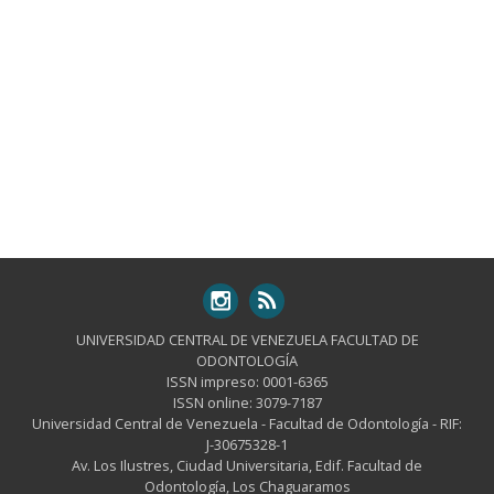
UNIVERSIDAD CENTRAL DE VENEZUELA FACULTAD DE
ODONTOLOGÍA
ISSN impreso: 0001-6365
ISSN online: 3079-7187
Universidad Central de Venezuela - Facultad de Odontología - RIF:
J-30675328-1
Av. Los Ilustres, Ciudad Universitaria, Edif. Facultad de
Odontología, Los Chaguaramos