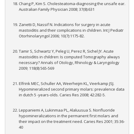
Chang P, Kim S. Cholesteatoma-diagnosing the unsafe ear.
Australian Family Physician 2008; 37(8):631
Zanetti D, Nassif N. Indications for surgery in acute
mastoiditis and their complications in children. Int J Pediatr
Otorhinolaryngol 2006; 10(7):1175-82.
Tamir S, Schwartz Y, Peleg U, Perez R, Sichel JY. Acute
mastoiditis in children: Is computed Tomography always
necessary? Annals of Otology, Rhinology & Laryngology
2009; 118(8) 565-569
Elfrink MEC, Schuller AA, Weerheijm KL, Veerkamp JSJ.
Hypomineralized second primary molars: prevalence data
in dutch 5 -years-olds. Caries Res 2008; 42:282-5.
Leppaniemi A, Lukinmaa PL, Alaluusua S. Nonfluoride
hypomineralizations in the permanent first molars and
their impact on the treatment need. Caries Res 2001; 35:36-
40