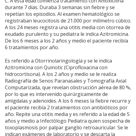
C. A esta edad comienza tratamiento con Amoxicilina
durante 7 días. Duraba 3 semanas sin fiebre y se
repetían los episodios. Al examen hematológico se
registraban leucocitosis de 21.000 por milímetro cúbico.
A los 24 meses registra una otitis media con otorrea de
exudado purulento y su pediatra le indica Azitromicina.
De los 6 meses a los 2 años y medio el paciente recibía
6 tratamientos por año.
Es referido a Otorrinolaringología y se le indica
Azitromicina con Quinotic (Ciprofloxacina con
hidrocortisona). A los 2 años y medio se le realiza
Radiografía de Senos Paranasales y Tomografía Axial
Computarizada, que revelan obstrucción aérea de 80 %,
por lo que es intervenido quirúrgicamente de
amígdalas y adenoides. A los 6 meses la fiebre recurre y
el paciente recibía 2 tratamientos con antibióticos por
año. Repite una otitis media y es referido a la edad de 5
años y medio a Infectólogo Pediatra quien sospecha de
toxoplasmosis por palpar ganglio retroauricular. Se le
indican exámenes de laboratorio y se descarta la