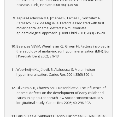
disease. Turk J Pediatr 2008; 50(1):45-50.
Tapias-Ledesma MA, Jiménez R, Lamas F, González A,
Carrasco P, Gil de Miguel A. Factors associated with first
molar dental enamel deffects: A multivariate
epidemiological approach. J Dent Child 2003; 70(3):215-20
Beentjes VEVM, Weerheijm KL, Groen HJ. Factors involved in
the aetiology of molar-incisor hypomineralization (MIH). Eur
J Paediatr Dent 2002; 3:9-13.
Weerheijm KL, Jälevik B, Alaluusua S. Molar-incisor
hypomineralisation. Caries Res 2001; 35(5):390-1.
Oliveira AFB, Chaves AMB, Rosenblatt A. The influence of
enamel defects on the development of early childhood
caries in a population with low socioeconomic status: A
longitudinal study. Caries Res 2006; 40: 296-302.
Laisi S, Ess A, Sahlberg C, Arvio, Lukinmaa P-L, Alaluusua S.