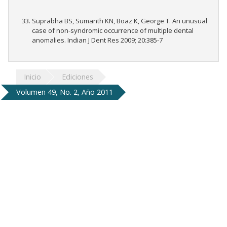
Suprabha BS, Sumanth KN, Boaz K, George T. An unusual
case of non-syndromic occurrence of multiple dental
anomalies. Indian J Dent Res 2009; 20:385-7
Inicio
Ediciones
Volumen 49, No. 2, Año 2011