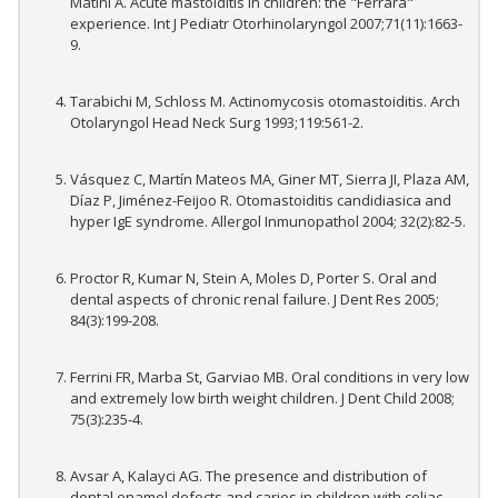
Matini A. Acute mastoiditis in children: the "Ferrara"
experience. Int J Pediatr Otorhinolaryngol 2007;71(11):1663-
9.
Tarabichi M, Schloss M. Actinomycosis otomastoiditis. Arch
Otolaryngol Head Neck Surg 1993;119:561-2.
Vásquez C, Martín Mateos MA, Giner MT, Sierra JI, Plaza AM,
Díaz P, Jiménez-Feijoo R. Otomastoiditis candidiasica and
hyper IgE syndrome. Allergol Inmunopathol 2004; 32(2):82-5.
Proctor R, Kumar N, Stein A, Moles D, Porter S. Oral and
dental aspects of chronic renal failure. J Dent Res 2005;
84(3):199-208.
Ferrini FR, Marba St, Garviao MB. Oral conditions in very low
and extremely low birth weight children. J Dent Child 2008;
75(3):235-4.
Avsar A, Kalayci AG. The presence and distribution of
dental enamel defects and caries in children with celiac