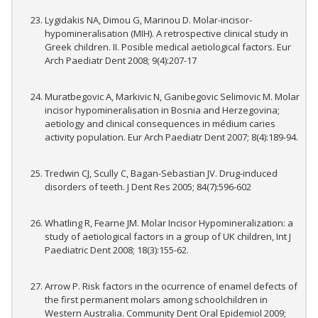
Lygidakis NA, Dimou G, Marinou D. Molar-incisor-
hypomineralisation (MIH). A retrospective clinical study in
Greek children. II. Posible medical aetiological factors. Eur
Arch Paediatr Dent 2008; 9(4):207-17
Muratbegovic A, Markivic N, Ganibegovic Selimovic M. Molar
incisor hypomineralisation in Bosnia and Herzegovina;
aetiology and clinical consequences in médium caries
activity population. Eur Arch Paediatr Dent 2007; 8(4):189-94.
Tredwin CJ, Scully C, Bagan-Sebastian JV. Drug-induced
disorders of teeth. J Dent Res 2005; 84(7):596-602
Whatling R, Fearne JM. Molar Incisor Hypomineralization: a
study of aetiological factors in a group of UK children, Int J
Paediatric Dent 2008; 18(3):155-62.
Arrow P. Risk factors in the ocurrence of enamel defects of
the first permanent molars among schoolchildren in
Western Australia. Community Dent Oral Epidemiol 2009;