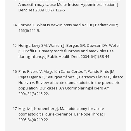
Amoxicilin may cause Molar Incisor Hypomineralization. J
Dent Res 2009; 88(2): 132-6.
Corbeel L. What is new in otitis media? Eur J Pediatr 2007;
166(6):511-9.
Hong L, Levy SM, Warren JJ, Bergus GR, Dawson DV, Wefel
JS, Broffit B. Primary tooth fluorosis and amoxicilin use
during infancy. J Public Health Dent 2004; 64(1):38-44
Pino Rivero V, Mogollón Cano-Cortés T, Pando Pinto JM,
Rejas Ugena E, Keituqwa Yánez T, Carrasco Claver F, Blasco
Huelva A. Review of acute otomastoiditis in the paediatric
population. Our cases. An Otorrinolaringol Ibero Am.
2004;31(3):215-22.
Migiriv L, Kronemberg J. Mastoidectomy for acute
otomastoiditis: our experience. Ear Nose Throat J.
2005;84(4):219-22