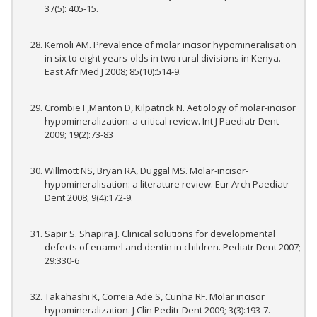
37(5): 405-15.
Kemoli AM. Prevalence of molar incisor hypomineralisation
in six to eight years-olds in two rural divisions in Kenya.
East Afr Med J 2008; 85(10):514-9.
Crombie F,Manton D, Kilpatrick N. Aetiology of molar-incisor
hypomineralization: a critical review. Int J Paediatr Dent
2009; 19(2):73-83
Willmott NS, Bryan RA, Duggal MS. Molar-incisor-
hypomineralisation: a literature review. Eur Arch Paediatr
Dent 2008; 9(4):172-9.
Sapir S. Shapira J. Clinical solutions for developmental
defects of enamel and dentin in children. Pediatr Dent 2007;
29:330-6
Takahashi K, Correia Ade S, Cunha RF. Molar incisor
hypomineralization. J Clin Peditr Dent 2009; 3(3):193-7.