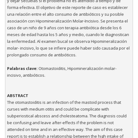
y dejar secuelas si el problema no es atendido a tiempo y de
forma efectiva. El objetivo de este reporte de caso es establecer
una relación entre el alto consumo de antibióticos y su posible
asociación con Hipomineralización Molar-Incisivo. Se presenta el
caso de un niño de 9 años con terapia antibiótica desde los 6
meses de edad hasta los 5 años y medio, cuando le diagnostican
la enfermedad. Al examen bucal se observa Hipomineralización
molar- incisivo, lo que se infiere puede haber sido causada por el
prolongado consumo de antibióticos.
Palabras clave:
Otomastoiditis, Hipomineralización molar-
incisivo, antibióticos.
ABSTRACT
The otomastoiditis is an infection of the mastoid process that
curses with medium otitis and could be complicate with
subperiostical abscess and cholesteatoma. The diagnosis could
be confusing and leave after-effects if the problem is not
attended on time and in an effective way. The aim of this case
report is to establish a relationship between the high intake of