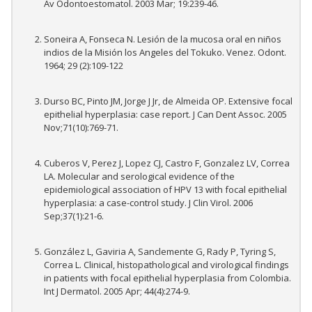
Av Odontoestomatol. 2003 Mar; 19:239-46.
Soneira A, Fonseca N. Lesión de la mucosa oral en niños
indios de la Misión los Angeles del Tokuko. Venez. Odont.
1964; 29 (2):109-122
Durso BC, Pinto JM, Jorge J Jr, de Almeida OP. Extensive focal
epithelial hyperplasia: case report. J Can Dent Assoc. 2005
Nov;71(10):769-71.
Cuberos V, Perez J, Lopez CJ, Castro F, Gonzalez LV, Correa
LA. Molecular and serological evidence of the
epidemiological association of HPV 13 with focal epithelial
hyperplasia: a case-control study. J Clin Virol. 2006
Sep;37(1):21-6.
González L, Gaviria A, Sanclemente G, Rady P, Tyring S,
Correa L. Clinical, histopathological and virological findings
in patients with focal epithelial hyperplasia from Colombia.
Int J Dermatol. 2005 Apr; 44(4):274-9.