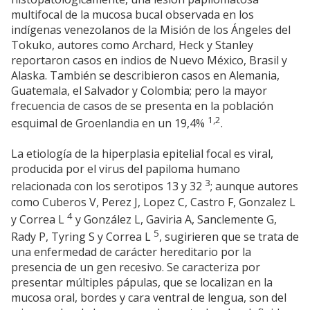
multifocal de la mucosa bucal observada en los
indígenas venezolanos de la Misión de los Ángeles del
Tokuko, autores como Archard, Heck y Stanley
reportaron casos en indios de Nuevo México, Brasil y
Alaska. También se describieron casos en Alemania,
Guatemala, el Salvador y Colombia; pero la mayor
frecuencia de casos de se presenta en la población
1,2
esquimal de Groenlandia en un 19,4%
.
La etiología de la hiperplasia epitelial focal es viral,
producida por el virus del papiloma humano
3
relacionada con los serotipos 13 y 32
; aunque autores
como Cuberos V, Perez J, Lopez C, Castro F, Gonzalez L
4
y Correa L
y González L, Gaviria A, Sanclemente G,
5
Rady P, Tyring S y Correa L
, sugirieren que se trata de
una enfermedad de carácter hereditario por la
presencia de un gen recesivo. Se caracteriza por
presentar múltiples pápulas, que se localizan en la
mucosa oral, bordes y cara ventral de lengua, son del