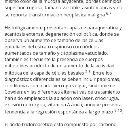
mismo color de la mucosa adyacente, bordes definidos,
superficie rugosa, tamaño variable, asintomáticas y no
6,7
se reporta transformación neoplásica maligna
.
Histológicamente presentan capas de paraqueratina y
acantosis extensa, degeneración coilocítica, donde se
observa un aumento de tamaño de las células
epiteliales del estrato espinoso con núcleos
aumentados de tamaño y citoplasma vacuolado,
también es frecuente la presencia de cuerpos
mitosoides producto de un aumento de la actividad
5,8
mitótica de la capa de células básales
. Entre los
diagnósticos diferenciales se deben incluir papilomas,
condiloma acuminado, verruga vulgar, síndrome de
Cowden; en las diferentes alternativas de tratamiento
han sido empleados la ablación con laser, criocirugía,
excisión quirúrgica, vitamina A ácida, aunque presenta
9,10
tendencia a la regresión espontánea a largo plazo
.
El ácido tricloroacético está compuesto por carbono,