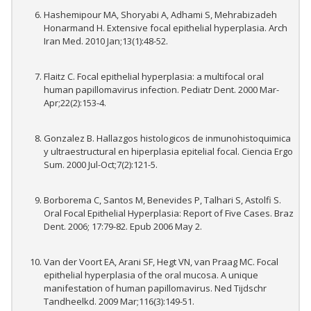
Hashemipour MA, Shoryabi A, Adhami S, Mehrabizadeh
Honarmand H. Extensive focal epithelial hyperplasia. Arch
Iran Med. 2010 Jan;13(1):48-52.
Flaitz C. Focal epithelial hyperplasia: a multifocal oral
human papillomavirus infection. Pediatr Dent. 2000 Mar-
Apr;22(2):153-4.
Gonzalez B. Hallazgos histologicos de inmunohistoquimica
y ultraestructural en hiperplasia epitelial focal. Ciencia Ergo
Sum. 2000 Jul-Oct;7(2):121-5.
Borborema C, Santos M, Benevides P, Talhari S, Astolfi S.
Oral Focal Epithelial Hyperplasia: Report of Five Cases. Braz
Dent. 2006; 17:79-82. Epub 2006 May 2.
Van der Voort EA, Arani SF, Hegt VN, van Praag MC. Focal
epithelial hyperplasia of the oral mucosa. A unique
manifestation of human papillomavirus. Ned Tijdschr
Tandheelkd. 2009 Mar;116(3):149-51.