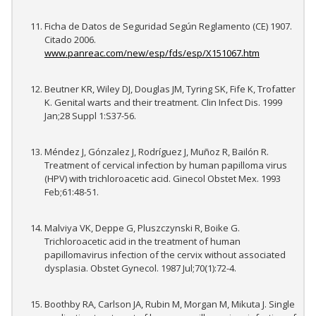
Ficha de Datos de Seguridad Según Reglamento (CE) 1907.
Citado 2006.
www.panreac.com/new/esp/fds/esp/X151067.htm
Beutner KR, Wiley DJ, Douglas JM, Tyring SK, Fife K, Trofatter
K. Genital warts and their treatment. Clin Infect Dis. 1999
Jan;28 Suppl 1:S37-56.
Méndez J, Gónzalez J, Rodríguez J, Muñoz R, Bailón R.
Treatment of cervical infection by human papilloma virus
(HPV) with trichloroacetic acid. Ginecol Obstet Mex. 1993
Feb;61:48-51.
Malviya VK, Deppe G, Pluszczynski R, Boike G.
Trichloroacetic acid in the treatment of human
papillomavirus infection of the cervix without associated
dysplasia. Obstet Gynecol. 1987 Jul;70(1):72-4.
Boothby RA, Carlson JA, Rubin M, Morgan M, Mikuta J. Single