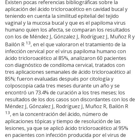
Existen pocas referencias bibliográficas sobre la
aplicación del ácido tricloroacético en cavidad bucal y
teniendo en cuenta la similitud epitelial del tejido
vaginal y la mucosa bucal y que es el papiloma virus
humano quien los afecta, se comparan los resultados
con los de Méndez J, Gónzalez J, Rodríguez J, Muñoz R y
13
Bailón R
, en el que valoraron el tratamiento de la
infección cervical por el virus papiloma humano con
ácido tricloroacético al 85%, analizaron 60 pacientes
con diagnóstico de condiloma cervical, tratados con
tres aplicaciones semanales de ácido tricloroacético al
85%; fueron evaluadas después por citología y
colposcopia cada tres meses durante un año y se
encontró un 73.4% de curación a los tres meses; los
resultados de los dos casos son discordantes con los de
Méndez J, Gónzalez J, Rodríguez J, Muñoz R, Bailón R
13
, en la concentración del ácido, número de
aplicaciones tópicas y tiempo de resolución de las
lesiones, ya que se aplicó ácido tricloroacético al 95%
en pacientes con infección producida por el virus de