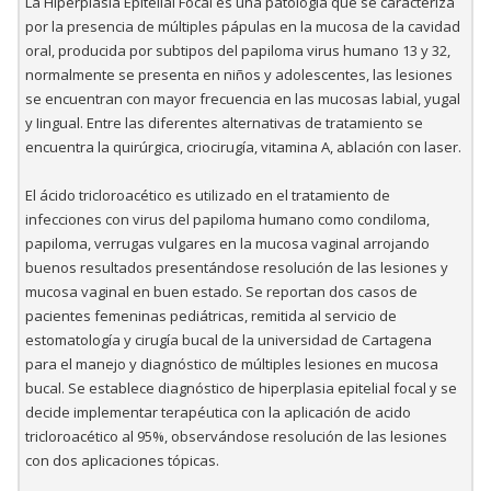
La Hiperplasia Epitelial Focal es una patología que se caracteriza
por la presencia de múltiples pápulas en la mucosa de la cavidad
oral, producida por subtipos del papiloma virus humano 13 y 32,
normalmente se presenta en niños y adolescentes, las lesiones
se encuentran con mayor frecuencia en las mucosas labial, yugal
y Iingual. Entre las diferentes alternativas de tratamiento se
encuentra la quirúrgica, criocirugía, vitamina A, ablación con laser.
El ácido tricloroacético es utilizado en el tratamiento de
infecciones con virus del papiloma humano como condiloma,
papiloma, verrugas vulgares en la mucosa vaginal arrojando
buenos resultados presentándose resolución de las lesiones y
mucosa vaginal en buen estado. Se reportan dos casos de
pacientes femeninas pediátricas, remitida al servicio de
estomatología y cirugía bucal de la universidad de Cartagena
para el manejo y diagnóstico de múltiples lesiones en mucosa
bucal. Se establece diagnóstico de hiperplasia epitelial focal y se
decide implementar terapéutica con la aplicación de acido
tricloroacético al 95%, observándose resolución de las lesiones
con dos aplicaciones tópicas.