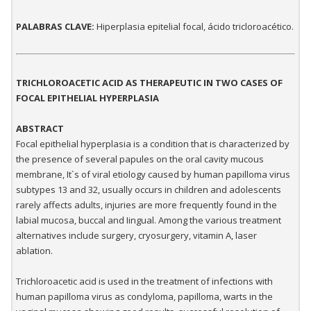
PALABRAS CLAVE:
Hiperplasia epitelial focal, ácido tricloroacético.
TRICHLOROACETIC ACID AS THERAPEUTIC IN TWO CASES OF
FOCAL EPITHELIAL HYPERPLASIA
ABSTRACT
Focal epithelial hyperplasia is a condition that is characterized by
the presence of several papules on the oral cavity mucous
membrane, It`s of viral etiology caused by human papilloma virus
subtypes 13 and 32, usually occurs in children and adolescents
rarely affects adults, injuries are more frequently found in the
labial mucosa, buccal and Iingual. Among the various treatment
alternatives include surgery, cryosurgery, vitamin A, laser
ablation.
Trichloroacetic acid is used in the treatment of infections with
human papilloma virus as condyloma, papilloma, warts in the