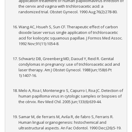
application treatment of human papillomavirus infection of
the cervix and vagina with trichloroacetic acid: a
randomized trial. Obstet Gynecol. 1990 Aug;76(2):278-80.
Wang AC, Hsueh S, Sun CF. Therapeutic effect of carbon
dioxide laser versus single application of trichloroacetic
acid for koilocytic squamous papillae. J Formos Med Assoc.
1992 Nov;91(11):1054-8.
Schwartz DB, Greenberg MD, Daoud Y, Reid R. Genital
condylomas in pregnancy: use of trichloroacetic acid and
laser therapy. Am J Obstet Gynecol. 1988 Jun;158(6 Pt
1):1407-16.
Melo A, Roa I, Montenegro S, Capurro I, Roa JC. Detection of
human papilloma virus in cytologic samples or biopsies of
the cérvix. Rev Med Chil. 2005 Jun;133(6):639-44.
Samar M, de ferraris M, Avila R, de fabro S, Ferraris R.
Human lingual organogenesis: histochemical and
ultrastructural aspects. An Fac Odontol. 1990 Dec;(26):5-19.