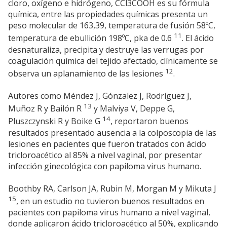
cloro, oxígeno e hidrógeno, CCl3COOH es su fórmula
química, entre las propiedades químicas presenta un
peso molecular de 163,39, temperatura de fusión 58ºC,
11
temperatura de ebullición 198ºC, pka de 0.6
. El ácido
desnaturaliza, precipita y destruye las verrugas por
coagulación química del tejido afectado, clínicamente se
12
observa un aplanamiento de las lesiones
.
Autores como Méndez J, Gónzalez J, Rodríguez J,
13
Muñoz R y Bailón R
y Malviya V, Deppe G,
14
Pluszczynski R y Boike G
, reportaron buenos
resultados presentado ausencia a la colposcopia de las
lesiones en pacientes que fueron tratados con ácido
tricloroacético al 85% a nivel vaginal, por presentar
infección ginecológica con papiloma virus humano.
Boothby RA, Carlson JA, Rubin M, Morgan M y Mikuta J
15
, en un estudio no tuvieron buenos resultados en
pacientes con papiloma virus humano a nivel vaginal,
donde aplicaron ácido tricloroacético al 50%, explicando