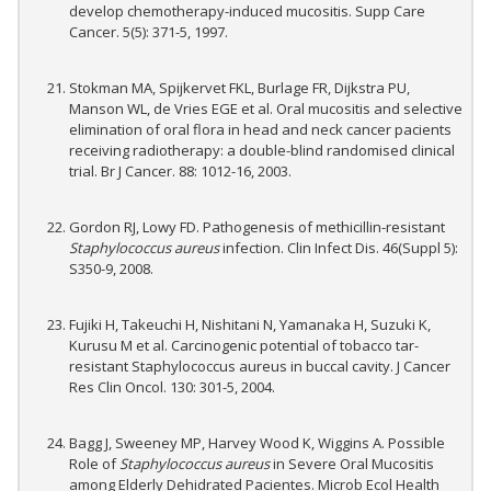
develop chemotherapy-induced mucositis. Supp Care
Cancer. 5(5): 371-5, 1997.
Stokman MA, Spijkervet FKL, Burlage FR, Dijkstra PU,
Manson WL, de Vries EGE et al. Oral mucositis and selective
elimination of oral flora in head and neck cancer pacients
receiving radiotherapy: a double-blind randomised clinical
trial. Br J Cancer. 88: 1012-16, 2003.
Gordon RJ, Lowy FD. Pathogenesis of methicillin-resistant
Staphylococcus aureus
infection. Clin Infect Dis. 46(Suppl 5):
S350-9, 2008.
Fujiki H, Takeuchi H, Nishitani N, Yamanaka H, Suzuki K,
Kurusu M et al. Carcinogenic potential of tobacco tar-
resistant Staphylococcus aureus in buccal cavity. J Cancer
Res Clin Oncol. 130: 301-5, 2004.
Bagg J, Sweeney MP, Harvey Wood K, Wiggins A. Possible
Role of
Staphylococcus aureus
in Severe Oral Mucositis
among Elderly Dehidrated Pacientes. Microb Ecol Health