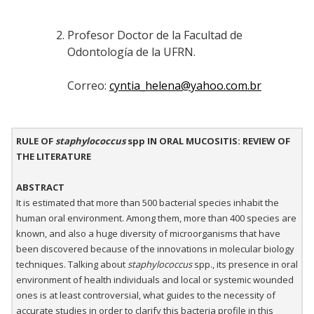
Profesor Doctor de la Facultad de
Odontología de la UFRN.
Correo:
cyntia_helena@yahoo.com.br
RULE OF
staphylococcus
spp IN ORAL MUCOSITIS: REVIEW OF
THE LITERATURE
ABSTRACT
It is estimated that more than 500 bacterial species inhabit the
human oral environment. Among them, more than 400 species are
known, and also a huge diversity of microorganisms that have
been discovered because of the innovations in molecular biology
techniques. Talking about
staphylococcus
spp., its presence in oral
environment of health individuals and local or systemic wounded
ones is at least controversial, what guides to the necessity of
accurate studies in order to clarify this bacteria profile in this