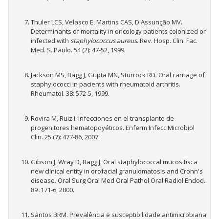
Thuler LCS, Velasco E, Martins CAS, D'Assunção MV.
Determinants of mortality in oncology patients colonized or
infected with
staphylococcus aureus
. Rev. Hosp. Clin. Fac.
Med. S. Paulo. 54 (2): 47-52, 1999.
Jackson MS, Bagg J, Gupta MN, Sturrock RD. Oral carriage of
staphylococci in pacients with rheumatoid arthritis.
Rheumatol. 38: 572-5, 1999.
Rovira M, Ruiz I. Infecciones en el transplante de
progenitores hematopoyéticos. Enferm Infecc Microbiol
Clin. 25 (7): 477-86, 2007.
Gibson J, Wray D, Bagg J. Oral staphylococcal mucositis: a
new clinical entity in orofacial granulomatosis and Crohn's
disease. Oral Surg Oral Med Oral Pathol Oral Radiol Endod.
89 :171-6, 2000.
Santos BRM. Prevalência e susceptibilidade antimicrobiana