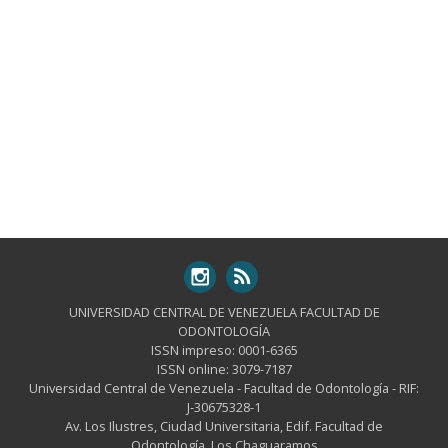
UNIVERSIDAD CENTRAL DE VENEZUELA FACULTAD DE
ODONTOLOGÍA
ISSN impreso: 0001-6365
ISSN online: 3079-7187
Universidad Central de Venezuela - Facultad de Odontología - RIF:
J-30675328-1
Av. Los Ilustres, Ciudad Universitaria, Edif. Facultad de
Odontología, Los Chaguaramos