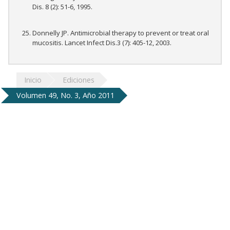
Dis. 8 (2): 51-6, 1995.
Donnelly JP. Antimicrobial therapy to prevent or treat oral
mucositis. Lancet Infect Dis.3 (7): 405-12, 2003.
Inicio
Ediciones
Volumen 49, No. 3, Año 2011