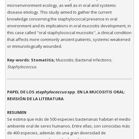
microenvironment ecology, as well as in oral and systemic
disease etiology. This study aimed to gather the current
knowledge concerning the staphylococcal presence in oral
environment and its implications in oral mucositis development, in
this case called "oral staphylococcal mucositis", a clinical condition
that affects more commonly ancient patients, systemic weakened
or immunologically wounded.
Key-words: Stomatitis;
Mucositis; Bacterial infections;
Staphylococcus
.
PAPEL DE LOS
staphylococcus
spp. EN LA MUCOSITIS ORAL:
REVISIÓN DE LA LITERATURA
RESUMEN
Se estima que más de 500 especies bacterianas habitan el medio
ambiente oral de seres humanos. Entre ellas, son conocidas más
de 400 especies, además de una gran diversidad de