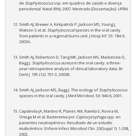
de
Staphylococcus
ssp. em quadros de saúde e doença
periodontal. Natal (RN); 2007. Mestrado [Dissertação]- UFRN.
Smith AJ, Brewer A, Kirkpatrick P, Jackson MS, Young J,
Watson S et al.
Staphylococcal
species in the oral cavity
from patients in a regional burns unit. J Hosp Inf. 55: 184-9,
2003A.
Smith AJ, Robertson D, Tang MK, Jackson MS, Mackenzie D,
Bagg J.
Staphylococcus aureus
in the oral cavity: a three-
year retrospective analysis of clinical laboratory data. Br
Dent J. 195 (12): 701-3, 2003B.
Smith AJ, Jackson MS, Bagg J. The ecology of
Staphylococcus
species in the oral cavity. J Med Microbiol. 50: 940-6, 2001.
Capdevila JA, Martino R, Planes AM, Ramila E, Rovira M,
Ortega M et al. Bacteremia por
Captocytophaga
spp. en
pacientes neutropénicos. Resultado de un estudio
multicéntrico. Enferm Infecc Microbiol Clin. 20(Suppl 1): 1-208,
2002.