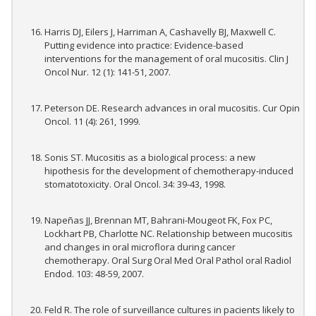
Harris DJ, Eilers J, Harriman A, Cashavelly BJ, Maxwell C.
Putting evidence into practice: Evidence-based
interventions for the management of oral mucositis. Clin J
Oncol Nur. 12 (1): 141-51, 2007.
Peterson DE. Research advances in oral mucositis. Cur Opin
Oncol. 11 (4): 261, 1999.
Sonis ST. Mucositis as a biological process: a new
hipothesis for the development of chemotherapy-induced
stomatotoxicity. Oral Oncol. 34: 39-43, 1998.
Napeñas JJ, Brennan MT, Bahrani-Mougeot FK, Fox PC,
Lockhart PB, Charlotte NC. Relationship between mucositis
and changes in oral microflora during cancer
chemotherapy. Oral Surg Oral Med Oral Pathol oral Radiol
Endod. 103: 48-59, 2007.
Feld R. The role of surveillance cultures in pacients likely to