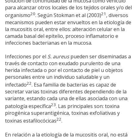
solución de continuidad de la mucosa como vehículo
para alcanzar otros locales de los tejidos orales y/o del
20
21
organismo
. Según Stokman et al (2003)
, diversos
mecanismos pueden estar envueltos en la etiología de
la mucositis oral, entre ellos: alteración celular en la
camada basal del epitelio, proceso inflamatorio e
infecciones bacterianas en la mucosa.
Infecciones por el
S. aureus
pueden ser diseminadas a
través de contacto con exudado purulento de una
herida infectada o por el contacto de piel u objetos
personales entre un individuo saludable y un
22
infectado
. Esa familia de bacterias es capaz de
secretar varias toxinas diferentes dependiendo de la
variante, estando cada una de ellas asociada con una
23
patología específica
. Las principales son: toxina
pirogénica superantigénica, toxinas exfoliativas y
22
toxinas estafilocócicas
.
En relación a la etiología de la mucositis oral, no está