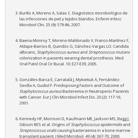
Burillo A, Moreno A, Salas C. Diagnóstico microbiológico de
las infecciones de piel y tejidos blandos. Enferm Infecc
Microbiol Clin. 25 (9): 579-86, 2007.
Baena-Monroy T, Moreno-Maldonado V, Franco-Martínez F,
Aldape-Barrios B, Quindós G, Sánchez-Vargas LO. Candida
albicans,
Staphylococcus aureus
and
Streptococcus mutans
colonization in pacients wearing dental prosthesis. Med
Oral Patol Oral Cir Bucal. 10: E27-E39, 2005.
Gonzáles-Barca E, Carratalá J, Mykietiuk A, Fernández-
Sevilla A, Gudiol F. Predisposing Factors and Outcome of
Staphylococcus aureus
Bacteremia in Neutropenic Pacients
with Cancer. Eur J Clin Microbiol Infect Dis. 20 (2): 117-19,
2001.
Kennedy HF, Morrison D, Kaufmann ME, Jackson MS, Bagg J,
Gibson BES et al. Origins of
Staphylococcus epidermidis
and
Streptococcus oralis
causing bacteraemia in a bone marrow
transplant pacient. J Med Microbiol. 49 (4): 367-70, 2000.