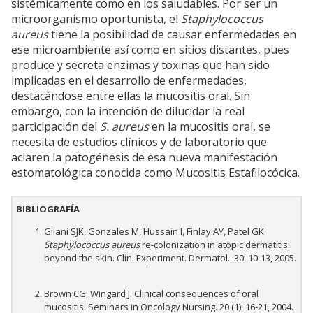
sistémicamente como en los saludables. Por ser un
microorganismo oportunista, el
Staphylococcus
aureus
tiene la posibilidad de causar enfermedades en
ese microambiente así como en sitios distantes, pues
produce y secreta enzimas y toxinas que han sido
implicadas en el desarrollo de enfermedades,
destacándose entre ellas la mucositis oral. Sin
embargo, con la intención de dilucidar la real
participación del
S. aureus
en la mucositis oral, se
necesita de estudios clínicos y de laboratorio que
aclaren la patogénesis de esa nueva manifestación
estomatológica conocida como Mucositis Estafilocócica.
BIBLIOGRAFÍA
Gilani SJK, Gonzales M, Hussain I, Finlay AY, Patel GK.
Staphylococcus aureus
re-colonization in atopic dermatitis:
beyond the skin. Clin. Experiment. Dermatol.. 30: 10-13, 2005.
Brown CG, Wingard J. Clinical consequences of oral
mucositis. Seminars in Oncology Nursing. 20 (1): 16-21, 2004.