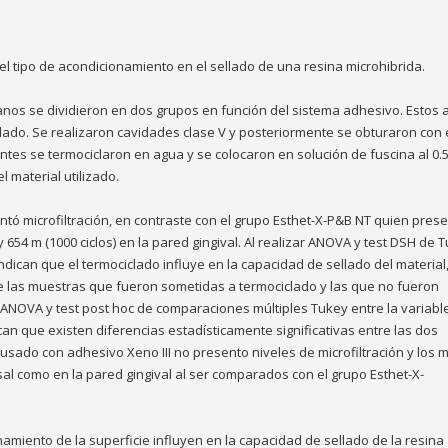
y el tipo de acondicionamiento en el sellado de una resina microhibrida.
anos se dividieron en dos grupos en función del sistema adhesivo. Estos 
lado. Se realizaron cavidades clase V y posteriormente se obturaron con 
ientes se termociclaron en agua y se colocaron en solución de fuscina al 0.
l material utilizado.
ntó microfiltración, en contraste con el grupo Esthet-X-P&B NT quien pres
y 654 m (1000 ciclos) en la pared gingival. Al realizar ANOVA y test DSH de 
 indican que el termociclado influye en la capacidad de sellado del material
tre las muestras que fueron sometidas a termociclado y las que no fueron
 ANOVA y test post hoc de comparaciones múltiples Tukey entre la variabl
can que existen diferencias estadísticamente significativas entre las dos
usado con adhesivo Xeno III no presento niveles de microfiltración y los 
al como en la pared gingival al ser comparados con el grupo Esthet-X-
onamiento de la superficie influyen en la capacidad de sellado de la resina