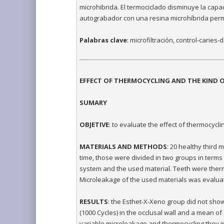
microhibrida. El termociclado disminuye la cap
autograbador con una resina microhíbrida permi
Palabras clave
: microfiltración, control-carie
EFFECT OF THERMOCYCLING AND THE KIND O
SUMARY
OBJETIVE
: to evaluate the effect of thermocycli
MATERIALS AND METHODS
: 20 healthy third
time, those were divided in two groups in terms
system and the used material. Teeth were thermo
Microleakage of the used materials was evalua
RESULTS
: the Esthet-X-Xeno group did not sho
(1000 Cycles) in the occlusal wall and a mean o
variable microleakage and thermocycling they ind