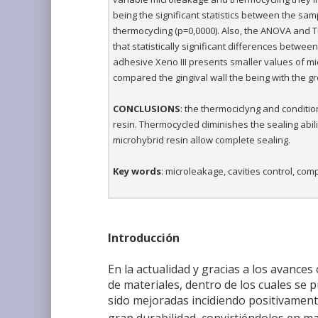
being the significant statistics between the sa
thermocycling (p=0,0000). Also, the ANOVA and 
that statistically significant differences betwe
adhesive Xeno III presents smaller values of mi
compared the gingival wall the being with the g
CONCLUSIONS
: the thermociclyng and conditio
resin. Thermocycled diminishes the sealing abili
microhybrid resin allow complete sealing.
Key words
: microleakage, cavities control, com
Introducción
En la actualidad y gracias a los avance
de materiales, dentro de los cuales se
sido mejoradas incidiendo positivamente