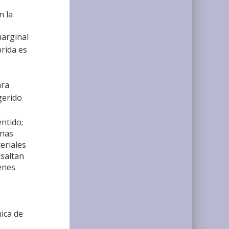
n la
marginal
brida es
ara
gerido
ntido;
inas
eriales
esaltan
enes
ica de