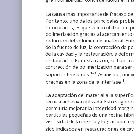
gran durabilidad, convirtiéndolos en ma
La causa más importante de fracaso de 
Por tanto, uno de los principales prob
fotocurados, es que la microfiltración
polimerización gracias al acercamiento
reducción del volumen del material. Ent
de la fuente de luz, la contracción de 
de la cavidad y la restauración, a defor
restaurador. Por esta razón, se han c
contracción de polimerización para ser
1-3
soportar tensiones
. Asimismo, nuev
1
brechas en la zona de la interfase
.
La adaptación del material a la superfic
técnica adhesiva utilizada. Esto sugier
permitiría mejorar la integridad margi
partículas pequeñas de una resina híbri
viscosidad de la mezcla y lograr una me
sido indicados en restauraciones de cavi