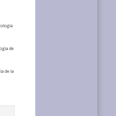
tología
logía de
ía de la