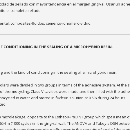
acidad de sellado con mayor tendencia en el margen gingival. Usar un adh
te el completo sellado.
s-dental, composites-fluidos, cemento-ionómero-vidrio.
F CONDITIONING IN THE SEALING OF A MICROHYBRID RESIN.
ng and the kind of conditioning in the sealing of a microhybrid resin.
 molars were divided in two groups in terms of the adhesive system. At the
 of thermocycling. Class V cavities were made and then filled with the adh
cycled in water and stored in fuchsin solution at 0.5% during 24 hours.
ted.
w microleakage, opposite to the Esthet-X-P&B NT group which got a mean o
f 654 m (1000 cycles) in the gingival wall. The ANOVA and Tukey's DSH betw
icate that the thermocycling influences in the capacity of seal of the mate