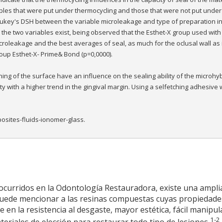
mples that were put under thermocycling and those that were not put under
Tukey's DSH between the variable microleakage and type of preparation i
en the two variables exist, being observed that the Esthet-X group used with
croleakage and the best averages of seal, as much for the oclusal wall as 
roup Esthet-X- Prime& Bond (p=0,0000).
ning of the surface have an influence on the sealing ability of the microhy
ty with a higher trend in the gingival margin. Using a selfetching adhesive 
posites-fluids-ionomer-glass.
s ocurridos en la Odontología Restauradora, existe una ampl
 puede mencionar a las resinas compuestas cuyas propiedad
 en la resistencia al desgaste, mayor estética, fácil manipul
1-2