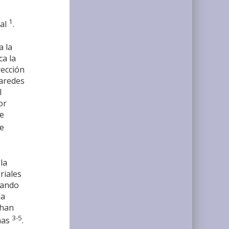
1
tal
.
a la
a la
rección
paredes
l
or
de
de
la
riales
vando
la
 han
3-5
inas
.