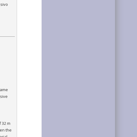
esivo
 same
esive
f 32 m
een the
rial,