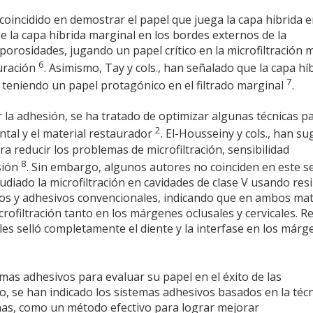
incidido en demostrar el papel que juega la capa hibrida e
 que la capa híbrida marginal en los bordes externos de la
orosidades, jugando un papel crítico en la microfiltración 
6
auración
. Asimismo, Tay y cols., han señalado que la capa hí
7
eniendo un papel protagónico en el filtrado marginal
.
r la adhesión, se ha tratado de optimizar algunas técnicas p
2
ntal y el material restaurador
. El-Housseiny y cols., han su
 reducir los problemas de microfiltración, sensibilidad
8
sión
. Sin embargo, algunos autores no coinciden en este se
tudiado la microfiltración en cavidades de clase V usando res
dos y adhesivos convencionales, indicando que en ambos mat
rofiltración tanto en los márgenes oclusales y cervicales. R
es selló completamente el diente y la interfase en los márg
emas adhesivos para evaluar su papel en el éxito de las
, se han indicado los sistemas adhesivos basados en la técn
nas, como un método efectivo para lograr mejorar