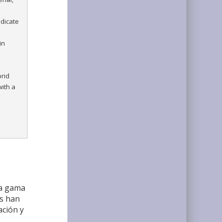
ndicate
in
brid
with a
ia gama
es han
ación y