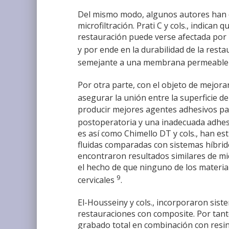
Del mismo modo, algunos autores han co
microfiltración. Prati C y cols., indican
restauración puede verse afectada por p
y por ende en la durabilidad de la rest
semejante a una membrana permeable t
Por otra parte, con el objeto de mejora
asegurar la unión entre la superficie de
producir mejores agentes adhesivos para
postoperatoria y una inadecuada adhe
es así como Chimello DT y cols., han es
fluidas comparadas con sistemas híbri
encontraron resultados similares de mic
el hecho de que ninguno de los material
9
cervicales
.
El-Housseiny y cols., incorporaron sist
restauraciones con composite. Por tanto
grabado total en combinación con resi