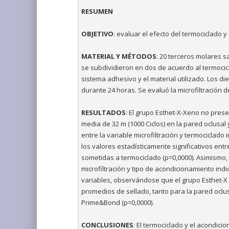
RESUMEN
OBJETIVO
: evaluar el efecto del termociclado 
MATERIAL Y MÉTODOS
: 20 terceros molares s
se subdividieron en dos de acuerdo al termocic
sistema adhesivo y el material utilizado. Los d
durante 24 horas. Se evaluó la microfiltración de
RESULTADOS
: El grupo Esthet-X-Xeno no prese
media de 32 m (1000 Ciclos) en la pared oclusal 
entre la variable microfiltración y termociclado
los valores estadísticamente significativos en
sometidas a termociclado (p=0,0000). Asimismo,
microfiltración y tipo de acondicionamiento indi
variables, observándose que el grupo Esthet-X 
promedios de sellado, tanto para la pared oclus
Prime&Bond (p=0,0000).
CONCLUSIONES
: El termociclado y el acondici