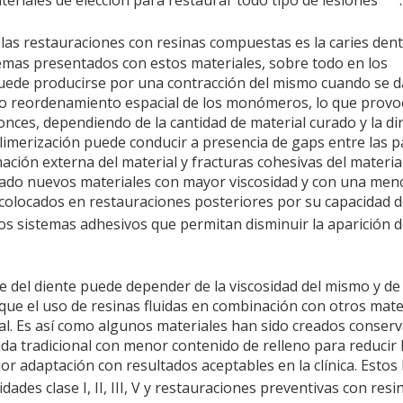
teriales de elección para restaurar todo tipo de lesiones
.
las restauraciones con resinas compuestas es la caries den
lemas presentados con estos materiales, sobre todo en los
 puede producirse por una contracción del mismo cuando se d
 o reordenamiento espacial de los monómeros, lo que provoc
onces, dependiendo de la cantidad de material curado y la di
polimerización puede conducir a presencia de gaps entre las 
mación externa del material y fracturas cohesivas del materia
reado nuevos materiales con mayor viscosidad y con una men
 colocados en restauraciones posteriores por su capacidad 
os sistemas adhesivos que permitan disminuir la aparición 
ie del diente puede depender de la viscosidad del mismo y de 
e que el uso de resinas fluidas en combinación con otros mate
nal. Es así como algunos materiales han sido creados conser
da tradicional con menor contenido de relleno para reducir 
jor adaptación con resultados aceptables en la clínica. Estos
dades clase I, II, III, V y restauraciones preventivas con res