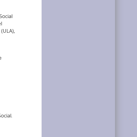
Social
l
 (ULA),
e
ocial.