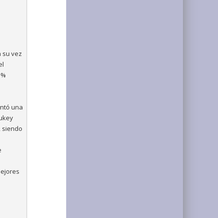
a su vez
el
5%
entó una
Tukey
, siendo
e
mejores