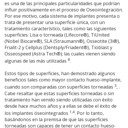
es una de las principales particularidades que podrían
influir positivamente en el proceso de Oseointegración.
Por ese motivo, cada sistema de implantes presenta o
trata de presentar una superficie única, con un
tratamiento característico, tales como las siguientes
superficies: Lisa o torneada (Lifecore®), TiUnited
(Nobel Biocare®), SLA (Straumann®), Osseotite (3i®),
Frialit-2 y Cellplus (Dentsply/Friadent®), Tioblast y
Osseospeed (Astra Tech®); las cuales vienen siendo
8
algunas de las más utilizadas
.
Estos tipos de superficies, han demostrado algunos
beneficios tales como mayor contacto hueso-implante,
3
cuando son comparadas con superficies torneadas
, .
Cabe resaltar que estas superficies torneadas o sin
tratamiento han venido siendo utilizadas con éxito
desde hace muchos años y a ellas se debe el éxito de
1,4
los implantes óseointegrados
. Por lo tanto,
basándonos en la premisa de que las superficies
torneadas son capaces de tener un contacto hueso-