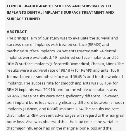
CLINICAL-RADIOGRAPHIC SUCCESS AND SURVIVAL WITH
IMPLANTS DENTAL IMPLANTS SURFACE TREATMENT AND
SURFACE TURNED
ABSTRACT
The principal aim of our study was to evaluate the survival and
success rate of implants with treated surface (RBM®) and
machined surface implants. 24 patients treated with 74 dental
implants were evaluated. 19 machined surface implants and 55
RBM® surface implants (Lifecore® Biomedical, Chaska, Minn). The
results were a survival rate of 98.18 % for RBM® implants, 100%
for machined or smooth surface and 98.65 % and for the whole of
implants. The success rate for smooth implants was 63.16% for
RBM® implants was 70.91% and for the whole of implants was
68.92%. These results were not significantly different. However,
peri-implant bone loss was significantly different between smooth
implants (1.82mm) and RBM® implants 1.34. The results indicate
that implants RBM present advantages with regard to the marginal
bone loss. Also was observed that the load time is the variable
that major influence has on the marginal bone loss and the