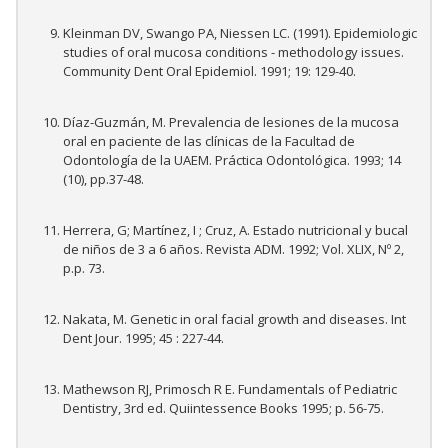
Kleinman DV, Swango PA, Niessen LC. (1991). Epidemiologic
studies of oral mucosa conditions - methodology issues.
Community Dent Oral Epidemiol. 1991; 19: 129-40.
Díaz-Guzmán, M. Prevalencia de lesiones de la mucosa
oral en paciente de las clínicas de la Facultad de
Odontología de la UAEM. Práctica Odontológica. 1993; 14
(10), pp.37-48.
Herrera, G; Martínez, I ; Cruz, A. Estado nutricional y bucal
de niños de 3 a 6 años. Revista ADM. 1992; Vol. XLIX, Nº 2,
p.p. 73.
Nakata, M. Genetic in oral facial growth and diseases. Int
Dent Jour. 1995; 45 : 227-44.
Mathewson RJ, Primosch R E. Fundamentals of Pediatric
Dentistry, 3rd ed. Quiintessence Books 1995; p. 56-75.