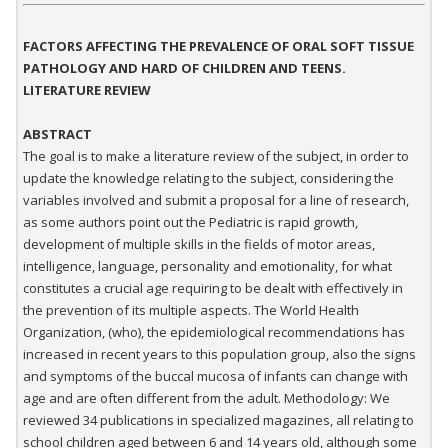
FACTORS AFFECTING THE PREVALENCE OF ORAL SOFT TISSUE
PATHOLOGY AND HARD OF CHILDREN AND TEENS.
LITERATURE REVIEW
ABSTRACT
The goal is to make a literature review of the subject, in order to
update the knowledge relating to the subject, considering the
variables involved and submit a proposal for a line of research,
as some authors point out the Pediatric is rapid growth,
development of multiple skills in the fields of motor areas,
intelligence, language, personality and emotionality, for what
constitutes a crucial age requiring to be dealt with effectively in
the prevention of its multiple aspects. The World Health
Organization, (who), the epidemiological recommendations has
increased in recent years to this population group, also the signs
and symptoms of the buccal mucosa of infants can change with
age and are often different from the adult. Methodology: We
reviewed 34 publications in specialized magazines, all relating to
school children aged between 6 and 14 years old, although some