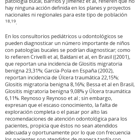
patología bucal, Barrios y Jiménez et al, refieren que no
hay ninguna acción definida en los planes y proyectos
nacionales ni regionales para este tipo de población
18,19
.
En los consultorios pediátricos u odontológicos se
pueden diagnosticar un número importante de niños
con patologías bucales se podrían diagnosticar; como
lo refieren Crivelli et al, Baldani et al, en Brasil ((2001),
que reportan una incidencia de Glositis migratoria
benigna 23,31%; García-Pola en España (2002),
reportan incidencia de Úlcera traumática 22,15%;
Glositis migratoria benigna 8,16%; Bessa et al en Brasil,
Glositis migratoria benigna 9,08% y Úlcera traumática
6,11%. Reynoso y Reynoso et al ; sin embargo,
expresan que el escaso conocimiento, la falta de
exploración completa o el pasar por alto las
recomendaciones de atención odontológica para los
pacientes, propicia que éstos no sean atendidos
adecuada y oportunamente por lo que con frecuencia
los pacientes son atendidos de manera tardía con