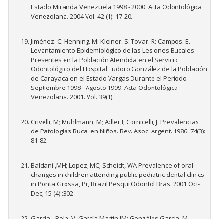
Estado Miranda Venezuela 1998 - 2000. Acta Odontológica
Venezolana. 2004 Vol. 42 (1): 17-20.
Jiménez. C; Henning. M; Kleiner. S; Tovar. R; Campos. E.
Levantamiento Epidemiológico de las Lesiones Bucales
Presentes en la Población Atendida en el Servicio
Odontológico del Hospital Eudoro González de la Población
de Carayaca en el Estado Vargas Durante el Periodo
Septiembre 1998 - Agosto 1999. Acta Odontológica
Venezolana. 2001. Vol. 39(1).
Crivelli, M; Muhlmann, M; Adler,I; Cornicelli, J. Prevalencias
de Patologías Bucal en Niños. Rev. Asoc. Argent. 1986. 74(3):
81-82.
Baldani ,MH; Lopez, MC; Scheidt, WA Prevalence of oral
changes in children attending public pediatric dental clinics
in Ponta Grossa, Pr, Brazil Pesqui Odontol Bras. 2001 Oct-
Dec; 15 (4) :302
García - Pola .V; García Martin.JM; Gonzáles García .M