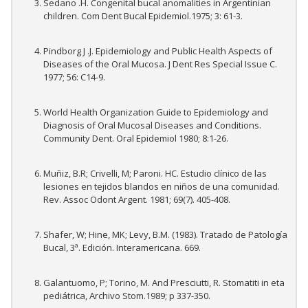
Sedano .H. Congenital bucal anomalities in Argentinian
children. Com Dent Bucal Epidemiol.1975; 3: 61-3.
Pindborg J .J. Epidemiology and Public Health Aspects of
Diseases of the Oral Mucosa. J Dent Res Special Issue C.
1977; 56: C14-9.
World Health Organization Guide to Epidemiology and
Diagnosis of Oral Mucosal Diseases and Conditions.
Community Dent. Oral Epidemiol 1980; 8:1-26.
Muñiz, B.R; Crivelli, M; Paroni. HC. Estudio clínico de las
lesiones en tejidos blandos en niños de una comunidad.
Rev. Assoc Odont Argent. 1981; 69(7). 405-408.
Shafer, W; Hine, MK; Levy, B.M. (1983). Tratado de Patología
Bucal, 3ª. Edición. Interamericana. 669.
Galantuomo, P; Torino, M. And Presciutti, R. Stomatiti in eta
pediátrica, Archivo Stom.1989; p 337-350.