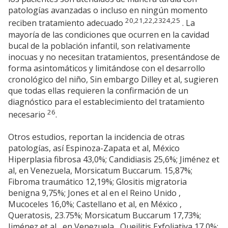
patologías avanzadas o incluso en ningún momento
20,21,22,2324,25
reciben tratamiento adecuado
. La
mayoría de las condiciones que ocurren en la cavidad
bucal de la población infantil, son relativamente
inocuas y no necesitan tratamientos, presentándose de
forma asintomáticos y limitándose con el desarrollo
cronológico del niño, Sin embargo Dilley et al, sugieren
que todas ellas requieren la confirmación de un
diagnóstico para el establecimiento del tratamiento
26
necesario
.
Otros estudios, reportan la incidencia de otras
patologías, así Espinoza-Zapata et al, México
Hiperplasia fibrosa 43,0%; Candidiasis 25,6%; Jiménez et
al, en Venezuela, Morsicatum Buccarum. 15,87%;
Fibroma traumático 12,19%; Glositis migratoria
benigna 9,75%; Jones et al en el Reino Unido ,
Mucoceles 16,0%; Castellano et al, en México ,
Queratosis, 23.75%; Morsicatum Buccarum 17,73%;
Jiménez et al , en Venezuela , Queilitis Exfoliativa 17,0%;