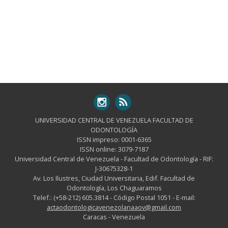
UNIVERSIDAD CENTRAL DE VENEZUELA FACULTAD DE
ODONTOLOGÍA
ISSN impreso: 0001-6365
ISSN online: 3079-7187
Universidad Central de Venezuela - Facultad de Odontología - RIF:
J-30675328-1
Av. Los Ilustres, Ciudad Universitaria, Edif. Facultad de
Odontología, Los Chaguaramos
Telef.: (+58-212) 605.3814 - Código Postal 1051 - E-mail:
actaodontologicavenezolanaaov@gmail.com
Caracas - Venezuela