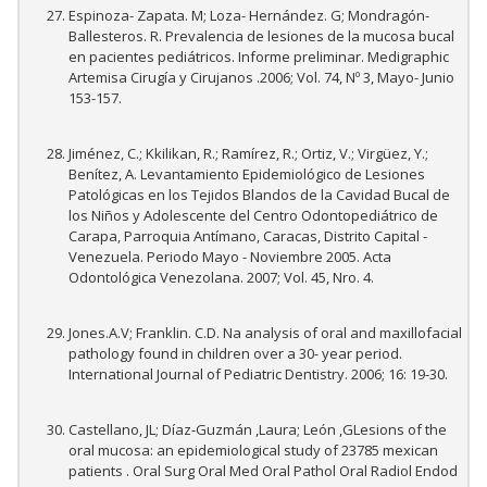
Espinoza- Zapata. M; Loza- Hernández. G; Mondragón-
Ballesteros. R. Prevalencia de lesiones de la mucosa bucal
en pacientes pediátricos. Informe preliminar. Medigraphic
Artemisa Cirugía y Cirujanos .2006; Vol. 74, Nº 3, Mayo- Junio
153-157.
Jiménez, C.; Kkilikan, R.; Ramírez, R.; Ortiz, V.; Virgüez, Y.;
Benítez, A. Levantamiento Epidemiológico de Lesiones
Patológicas en los Tejidos Blandos de la Cavidad Bucal de
los Niños y Adolescente del Centro Odontopediátrico de
Carapa, Parroquia Antímano, Caracas, Distrito Capital -
Venezuela. Periodo Mayo - Noviembre 2005. Acta
Odontológica Venezolana. 2007; Vol. 45, Nro. 4.
Jones.A.V; Franklin. C.D. Na analysis of oral and maxillofacial
pathology found in children over a 30- year period.
International Journal of Pediatric Dentistry. 2006; 16: 19-30.
Castellano, JL; Díaz-Guzmán ,Laura; León ,GLesions of the
oral mucosa: an epidemiological study of 23785 mexican
patients . Oral Surg Oral Med Oral Pathol Oral Radiol Endod