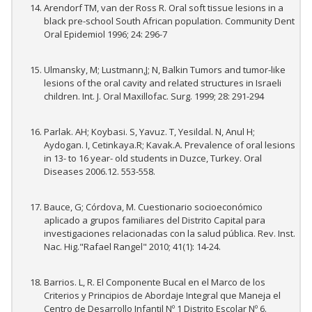
Arendorf TM, van der Ross R. Oral soft tissue lesions in a
black pre-school South African population. Community Dent
Oral Epidemiol 1996; 24: 296-7
Ulmansky, M; Lustmann,J; N, Balkin Tumors and tumor-like
lesions of the oral cavity and related structures in Israeli
children. Int. J. Oral Maxillofac. Surg. 1999; 28: 291-294
Parlak. AH; Koybasi. S, Yavuz. T, Yesildal. N, Anul H;
Aydogan. I, Cetinkaya.R; Kavak.A. Prevalence of oral lesions
in 13- to 16 year- old students in Duzce, Turkey. Oral
Diseases 2006.12. 553-558.
Bauce, G; Córdova, M. Cuestionario socioeconómico
aplicado a grupos familiares del Distrito Capital para
investigaciones relacionadas con la salud pública. Rev. Inst.
Nac. Hig."Rafael Rangel" 2010; 41(1): 14-24.
Barrios. L, R. El Componente Bucal en el Marco de los
Criterios y Principios de Abordaje Integral que Maneja el
Centro de Desarrollo Infantil Nº 1 Distrito Escolar Nº 6.