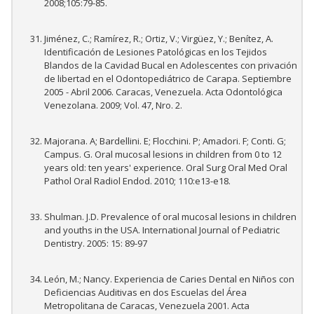
2008;105:79-85.
Jiménez, C.; Ramírez, R.; Ortiz, V.; Virgüez, Y.; Benítez, A.
Identificación de Lesiones Patológicas en los Tejidos
Blandos de la Cavidad Bucal en Adolescentes con privación
de libertad en el Odontopediátrico de Carapa. Septiembre
2005 - Abril 2006. Caracas, Venezuela. Acta Odontológica
Venezolana. 2009; Vol. 47, Nro. 2.
Majorana. A; Bardellini. E; Flocchini. P; Amadori. F; Conti. G;
Campus. G. Oral mucosal lesions in children from 0 to 12
years old: ten years' experience. Oral Surg Oral Med Oral
Pathol Oral Radiol Endod. 2010; 110:e13-e18.
Shulman. J.D. Prevalence of oral mucosal lesions in children
and youths in the USA. International Journal of Pediatric
Dentistry. 2005: 15: 89-97
León, M.; Nancy. Experiencia de Caries Dental en Niños con
Deficiencias Auditivas en dos Escuelas del Área
Metropolitana de Caracas, Venezuela 2001. Acta